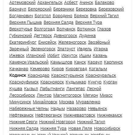
Артемовский
Архангельск
Асбест
Ачинск
Балаково
Барнаул
Белоярский
Березники
Березовка
Березовский
Богданович
Боготол
Бородино
Брянск
Верхний Тагил
Верхняя Пышма
Верхняя Салда
Верхняя Тура
Верхотурье
Волгоград
Волчанск
Воткинск
Глазов
Губкинский
Дегтярск
Дивногорск
Дудинка
Екатеринбург
Енисейск
Железногорск
Заозёрный
Заречный
Зеленогорск
Златоуст
Ивдель
Игарка
Ижевск
Иланский
Ирбит
Иркутск
Ишим
Казань
Каменск-Уральский
Камышлов
Канск
Караул
Карпинск
Качканар
Кемерово
Киров
Кировград
Когалым
Кодинск
Краснодар
Краснотурьинск
Красноуральск
Красноуфимск
Красноярск
Кудымкар
Кунгур
Курган
Кушва
Кызыл
Лабытнанги
Лангепас
Лесной
Лесосибирск
Лянтор
Магнитогорск
Мегион
Миасс
Минусинск
Михайловск
Москва
Муравленко
Набережные Челны
Надым
Назарово
Невьянск
Нефтекамск
Нефтеюганск
Нижневартовск
Нижнекамск
Нижние Серги
Нижний Новгород
Нижний Тагил
Нижняя Салда
Нижняя Тура
Новая Ляля
Новосибирск
Новоуральск
Новый Уренгой
Норильск
Ноябрьск