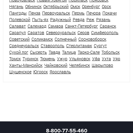
Нягань
Обнинск
Октябрьский
Омск
Оренбург
Орск
Пангоды
Пенза
Первоуральск
Пермь
Печора
Покачи
Полевской
Пыть-ях
Радужный
Ревда
Реж
Рязань
Салават
Салехард
Самара
Санкт-Петербург
Саранск
Сарапул
Саратов
Североуральск
Серов
Симферополь
Советский
Соликамск
Солнечный
Сосновоборск
Среднеуральск
Ставрополь
Стерлитамак
Сургут
Сухой лог
Сысерть
Тавда
Талица
Тарко-Сале
Тобольск
Томск
Туринск
Тюмень
Ужур
Ульяновск
Уфа
Ухта
Уяр
Ханты-Мансийск
Чайковский
Челябинск
Шарыпово
Шушенское
Югорск
Ярославль
8-800-77-55-460