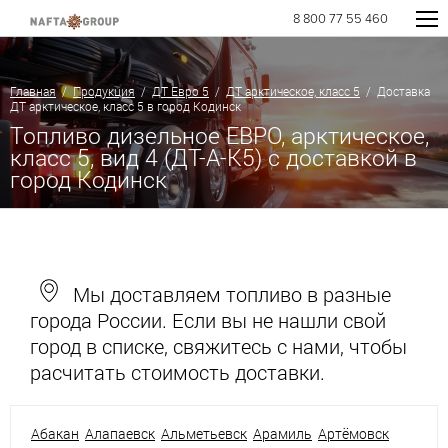
8 800 77 55 460
Главная
/
Продукция
/
ДТ Евро 5
/
ДТ арктическое, класс 5
/ Доставка
ДТ арктическое, класс 5 в город Кодинск
Топливо дизельное ЕВРО, арктическое,
класс 5, вид 4 (ДТ-А-К5) с доставкой в
город Кодинск
Мы доставляем топливо в разные
города России. Если вы не нашли свой
город в списке, свяжитесь с нами, чтобы
расчитать стоимость доставки.
Абакан
Алапаевск
Альметьевск
Арамиль
Артёмовск