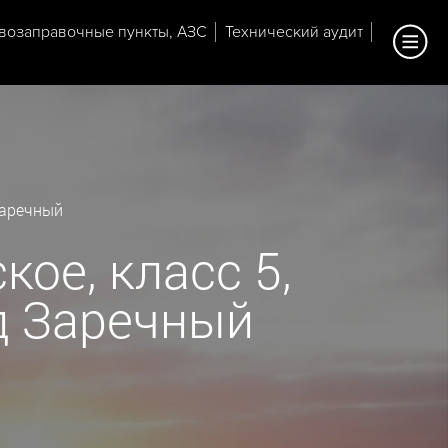
возаправочные пункты, АЗС
Технический аудит
Заречный
ое, класс 5,
од Заречный