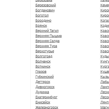
Березовский
Кеме
Богданович
Киро
Боготол
Киро
Бородино
Кога
Брянск
Коди
Верхний Тагил
Крас
Верхняя Пышма
Крас
Верхняя Салда
Крас
Верхняя Тура
Крас
Верхотурье
Крас
Волгоград
Куды
Волчанск
Кунг
Воткинск
Кург
Глазов
Кушв
Губкинский
Кыз
Дегтярск
Лабы
Дивногорск
Ланг
Дудинка
Лесн
Екатеринбург
Лесо
Енисейск
Лянт
Железногорск
Магн