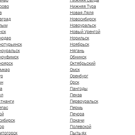
рово
Нижняя Тура
в
Новая Ляля
вград
Новосибирск
лым
Новоуральск
нск
Новый Уренгой
нодар
Норильск
нотурьинск
Ноябрьск
ноуральск
Нягань
ноуфимск
Обнинск
ноярск
Октябрьский
мкар
Омск
ур
Оренбург
ан
Орск
а
Пангоды
ыл
Пенза
тнанги
Первоуральск
епас
Пермь
ой
Печора
сибирск
Покачи
ор
Полевской
итогорск
Пыть-ях