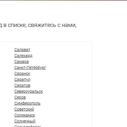
 в списке, свяжитесь с нами,
Салават
Салехард
Самара
Санкт-Петербург
Саранск
Сарапул
Саратов
Североуральск
Серов
Симферополь
Советский
Соликамск
Солнечный
Сосновоборск