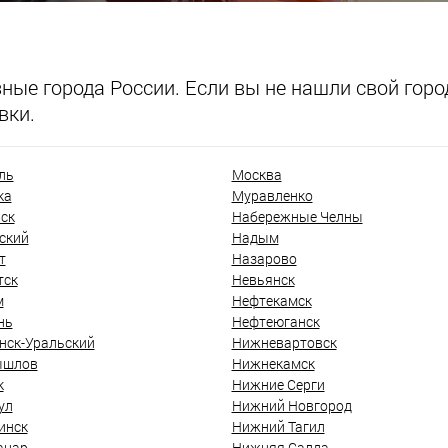
ые города России. Если вы не нашли свой город
вки.
ль
Москва
ка
Муравленко
ск
Набережные Челны
ский
Надым
т
Назарово
тск
Невьянск
м
Нефтекамск
нь
Нефтеюганск
нск-Уральский
Нижневартовск
ышлов
Нижнекамск
к
Нижние Серги
ул
Нижний Новгород
инск
Нижний Тагил
анар
Нижняя Салда