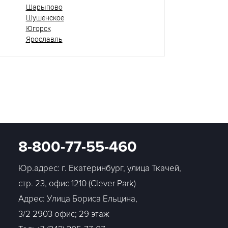
Шарыпово
Шушенское
Югорск
Ярославль
8-800-77-55-460
Юр.адрес: г. Екатеринбург, улица Ткачей,
стр. 23, офис 1210 (Clever Park)
Адрес: Улица Бориса Ельцина,
3/2 2903 офис; 29 этаж