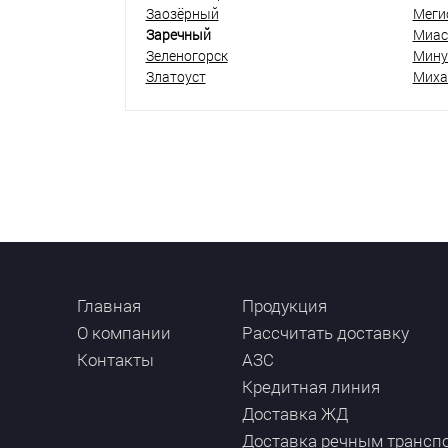
Заозёрный
Меги
Заречный
Миас
Зеленогорск
Мину
Златоуст
Миха
Главная
Продукция
О компании
Рассчитать доставку
Контакты
АЗС
Кредитная линия
Доставка ЖД
Доставка речным трансп