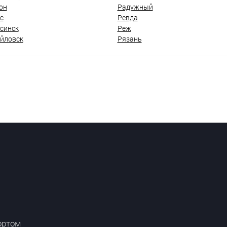
он
Радужный
с
Ревда
синск
Реж
йловск
Рязань
ортом