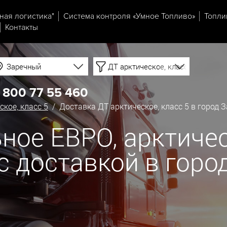
ная логистика"
Система контроля «Умное Топливо»
Топли
Контакты
Заречный
ДТ арктическое, класс 5
 800 77 55 460
ское, класс 5
/ Доставка ДТ арктическое, класс 5 в город 
ное ЕВРО, арктическ
 с доставкой в гор