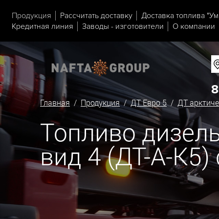
Продукция
Рассчитать доставку
Доставка топлива "Ум
Кредитная линия
Заводы - изготовители
О компании
8
Главная
/
Продукция
/
ДТ Евро 5
/
ДТ арктиче
Топливо дизель
вид 4 (ДТ-А-К5)