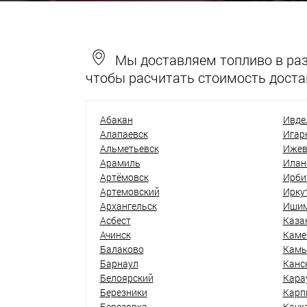
Мы доставляем топливо в разн
чтобы расчитать стоимость доста
Абакан
Ивде
Алапаевск
Игар
Альметьевск
Ижев
Арамиль
Илан
Артёмовск
Ирби
Артемовский
Ирку
Архангельск
Иши
Асбест
Каза
Ачинск
Каме
Балаково
Кам
Барнаул
Канс
Белоярский
Кара
Березники
Карп
Березовка
Качк