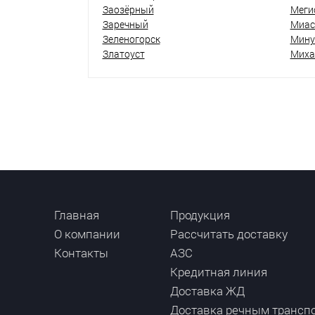
Заозёрный
Меги
Заречный
Миас
Зеленогорск
Мину
Златоуст
Миха
Главная
Продукция
О компании
Рассчитать доставку
Контакты
АЗС
Кредитная линия
Доставка ЖД
Доставка речным трансп