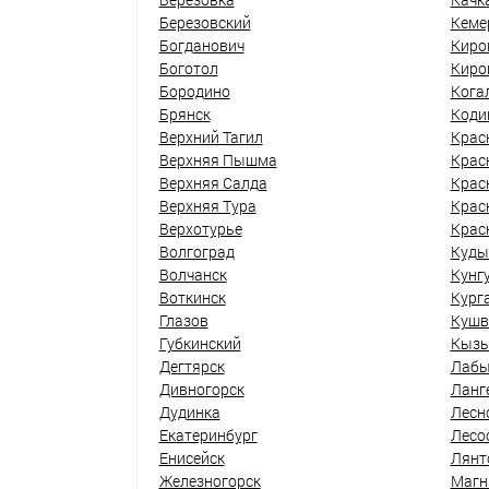
Березовский
Кеме
Богданович
Киро
Боготол
Киро
Бородино
Кога
Брянск
Коди
Верхний Тагил
Крас
Верхняя Пышма
Крас
Верхняя Салда
Крас
Верхняя Тура
Крас
Верхотурье
Крас
Волгоград
Куды
Волчанск
Кунг
Воткинск
Кург
Глазов
Кушв
Губкинский
Кыз
Дегтярск
Лабы
Дивногорск
Ланг
Дудинка
Лесн
Екатеринбург
Лесо
Енисейск
Лянт
Железногорск
Магн