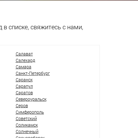
 в списке, свяжитесь с нами,
Салават
Салехард
Самара
Санкт-Петербург
Саранск
Сарапул
Саратов
Североуральск
Серов
Симферополь
Советский
Соликамск
Солнечный
Сосновоборск