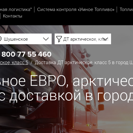
ная логистика"
Система контроля «Умное Топливо»
Топли
Контакты
Шушенское
ДТ арктическое, класс 5
 800 77 55 460
ское, класс 5
/ Доставка ДТ арктическое, класс 5 в город
ное ЕВРО, арктическ
) с доставкой в гор