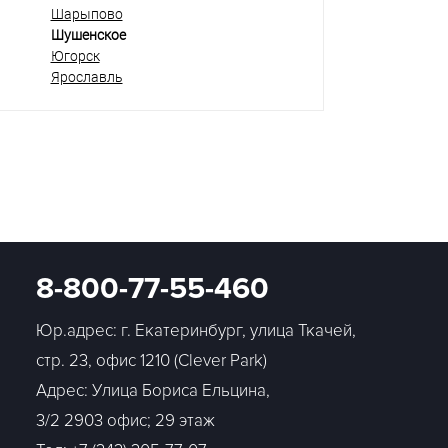
Шарыпово
Шушенское
Югорск
Ярославль
8-800-77-55-460
Юр.адрес: г. Екатеринбург, улица Ткачей,
стр. 23, офис 1210 (Clever Park)
Адрес: Улица Бориса Ельцина,
3/2 2903 офис; 29 этаж