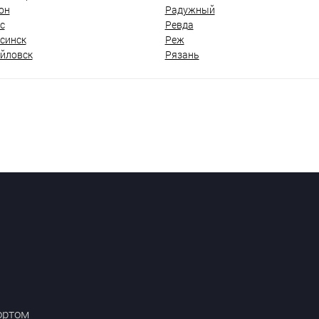
он
Радужный
с
Ревда
синск
Реж
йловск
Рязань
ортом