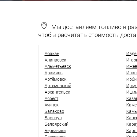
Мы доставляем топливо в разн
чтобы расчитать стоимость доста
Абакан
Ивде
Алапаевск
Игар
Альметьевск
Ижев
Арамиль
Илан
Артёмовск
Ирби
Артемовский
Ирку
Архангельск
Иши
Асбест
Каза
Ачинск
Каме
Балаково
Кам
Барнаул
Канс
Белоярский
Кара
Березники
Карп
Березовка
Качк