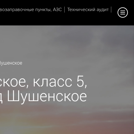
возаправочные пункты, АЗС
Технический аудит
 Шушенское
ое, класс 5,
од Шушенское