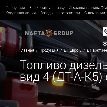
Продукция
Рассчитать доставку
Доставка топлива "Ум
Кредитная линия
Заводы - изготовители
О компании
8
Главная
/
Продукция
/
ДТ Евро 5
/
ДТ арктиче
Топливо дизель
вид 4 (ДТ-А-К5