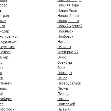
рово
Нижняя Тура
в
Новая Ляля
вград
Новосибирск
лым
Новоуральск
нск
Новый Уренгой
нодар
Норильск
нотурьинск
Ноябрьск
ноуральск
Нягань
ноуфимск
Обнинск
ноярск
Октябрьский
мкар
Омск
ур
Оренбург
ан
Орск
а
Пангоды
ыл
Пенза
тнанги
Первоуральск
епас
Пермь
ой
Печора
сибирск
Покачи
ор
Полевской
итогорск
Пыть-ях