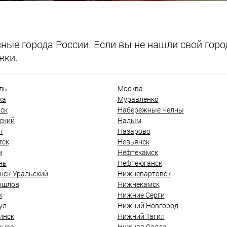
ые города России. Если вы не нашли свой город
вки.
ль
Москва
ка
Муравленко
ск
Набережные Челны
ский
Надым
т
Назарово
тск
Невьянск
м
Нефтекамск
нь
Нефтеюганск
нск-Уральский
Нижневартовск
ышлов
Нижнекамск
к
Нижние Серги
ул
Нижний Новгород
инск
Нижний Тагил
анар
Нижняя Салда