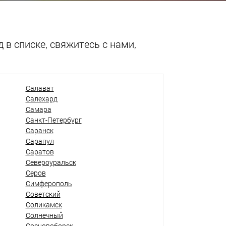
 в списке, свяжитесь с нами,
Салават
Салехард
Самара
Санкт-Петербург
Саранск
Сарапул
Саратов
Североуральск
Серов
Симферополь
Советский
Соликамск
Солнечный
Сосновоборск