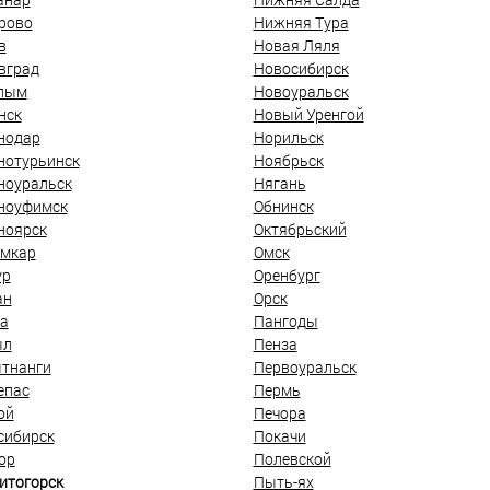
рово
Нижняя Тура
в
Новая Ляля
вград
Новосибирск
лым
Новоуральск
нск
Новый Уренгой
нодар
Норильск
нотурьинск
Ноябрьск
ноуральск
Нягань
ноуфимск
Обнинск
ноярск
Октябрьский
мкар
Омск
ур
Оренбург
ан
Орск
а
Пангоды
ыл
Пенза
тнанги
Первоуральск
епас
Пермь
ой
Печора
сибирск
Покачи
ор
Полевской
итогорск
Пыть-ях