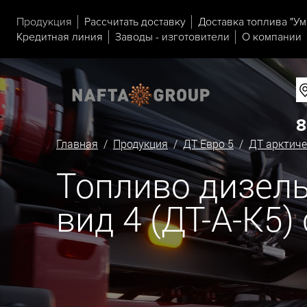
Продукция
Рассчитать доставку
Доставка топлива "Ум
Кредитная линия
Заводы - изготовители
О компании
8
Главная
/
Продукция
/
ДТ Евро 5
/
ДТ арктиче
Топливо дизель
вид 4 (ДТ-А-К5)