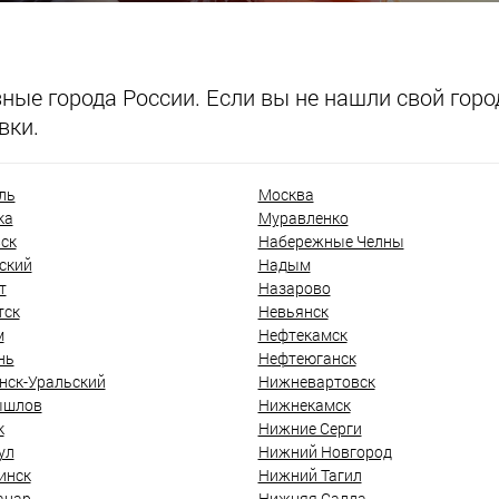
ые города России. Если вы не нашли свой город
вки.
ль
Москва
ка
Муравленко
ск
Набережные Челны
ский
Надым
т
Назарово
тск
Невьянск
м
Нефтекамск
нь
Нефтеюганск
нск-Уральский
Нижневартовск
ышлов
Нижнекамск
к
Нижние Серги
ул
Нижний Новгород
инск
Нижний Тагил
анар
Нижняя Салда