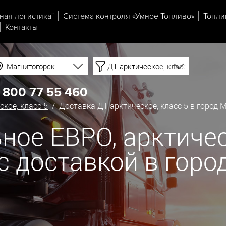
ная логистика"
Система контроля «Умное Топливо»
Топли
Контакты
Магнитогорск
ДТ арктическое, класс 5
 800 77 55 460
ское, класс 5
/ Доставка ДТ арктическое, класс 5 в город 
ное ЕВРО, арктическ
 с доставкой в гор