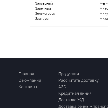
Заозёрный
Меги
Заречный
Миас
Зеленогорск
Мину
Златоуст
Миха
Главная
Продукция
О компании
Рассчитать доставку
Контакты
АЗС
Кредитная линия
Доставка ЖД
Доставка речным трансп