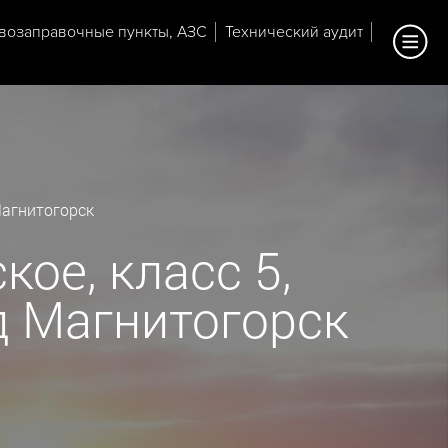
возаправочные пункты, АЗС
Технический аудит
Магнитогорск
ое, класс 5,
од Магнитогорск