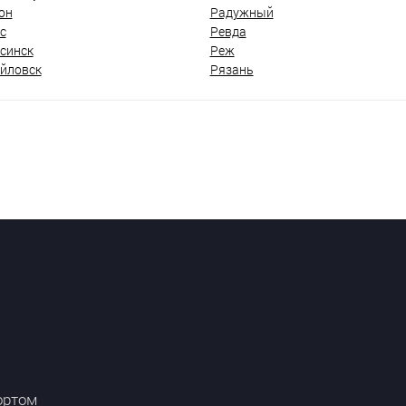
он
Радужный
с
Ревда
синск
Реж
йловск
Рязань
ортом