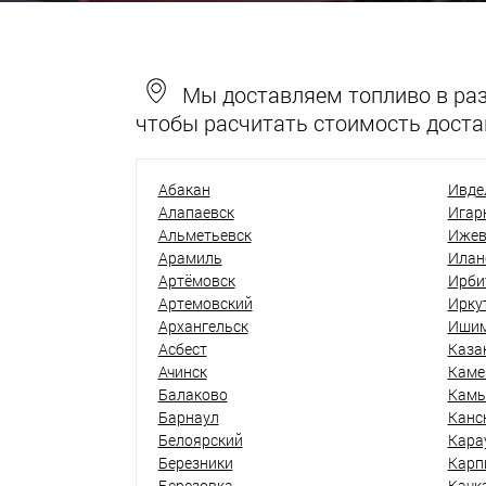
Мы доставляем топливо в разн
чтобы расчитать стоимость доста
Абакан
Ивде
Алапаевск
Игар
Альметьевск
Ижев
Арамиль
Илан
Артёмовск
Ирби
Артемовский
Ирку
Архангельск
Иши
Асбест
Каза
Ачинск
Каме
Балаково
Кам
Барнаул
Канс
Белоярский
Кара
Березники
Карп
Березовка
Качк