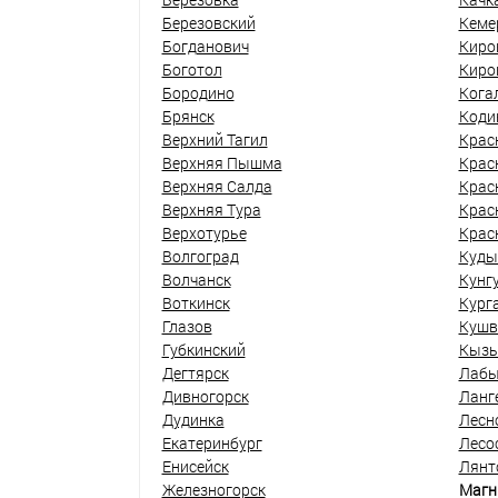
Березовский
Кеме
Богданович
Киро
Боготол
Киро
Бородино
Кога
Брянск
Коди
Верхний Тагил
Крас
Верхняя Пышма
Крас
Верхняя Салда
Крас
Верхняя Тура
Крас
Верхотурье
Крас
Волгоград
Куды
Волчанск
Кунг
Воткинск
Кург
Глазов
Кушв
Губкинский
Кыз
Дегтярск
Лабы
Дивногорск
Ланг
Дудинка
Лесн
Екатеринбург
Лесо
Енисейск
Лянт
Железногорск
Магн