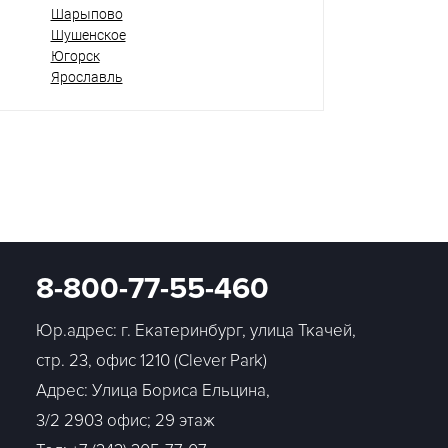
Шарыпово
Шушенское
Югорск
Ярославль
8-800-77-55-460
Юр.адрес: г. Екатеринбург, улица Ткачей,
стр. 23, офис 1210 (Clever Park)
Адрес: Улица Бориса Ельцина,
3/2 2903 офис; 29 этаж