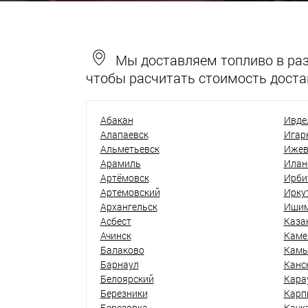
Мы доставляем топливо в разн
чтобы расчитать стоимость доста
Абакан
Ивде
Алапаевск
Игар
Альметьевск
Ижев
Арамиль
Илан
Артёмовск
Ирби
Артемовский
Ирку
Архангельск
Иши
Асбест
Каза
Ачинск
Каме
Балаково
Кам
Барнаул
Канс
Белоярский
Кара
Березники
Карп
Березовка
Качк