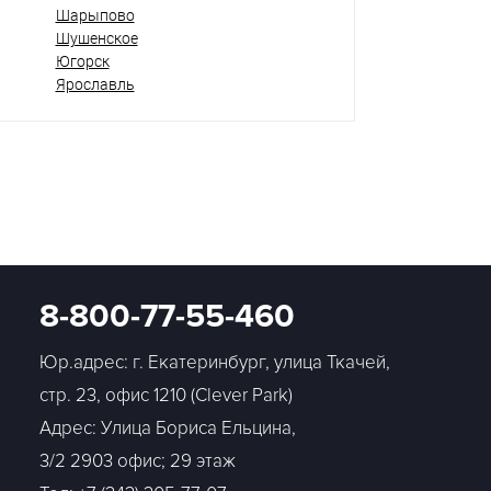
Шарыпово
Шушенское
Югорск
Ярославль
8-800-77-55-460
Юр.адрес: г. Екатеринбург, улица Ткачей,
стр. 23, офис 1210 (Clever Park)
Адрес: Улица Бориса Ельцина,
3/2 2903 офис; 29 этаж