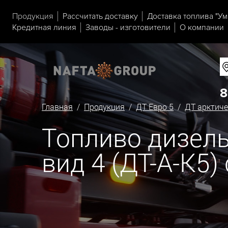
Продукция
Рассчитать доставку
Доставка топлива "Ум
Кредитная линия
Заводы - изготовители
О компании
8
Главная
/
Продукция
/
ДТ Евро 5
/
ДТ арктиче
Топливо дизель
вид 4 (ДТ-А-К5)