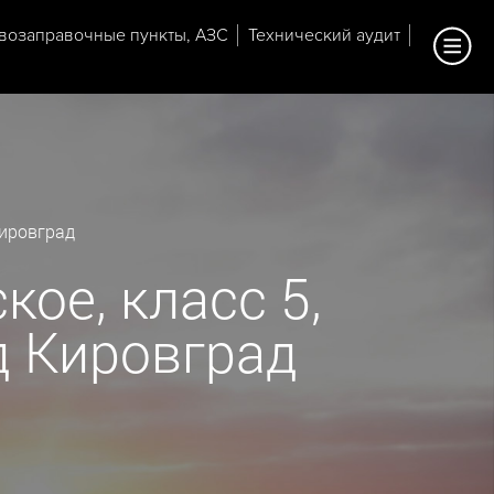
возаправочные пункты, АЗС
Технический аудит
Кировград
ое, класс 5,
од Кировград