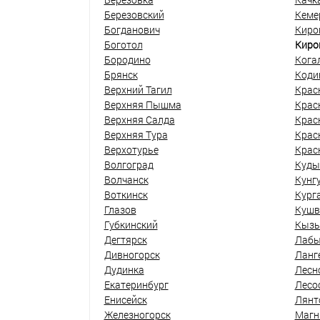
Березовский
Кеме
Богданович
Киро
Боготол
Киро
Бородино
Кога
Брянск
Коди
Верхний Тагил
Крас
Верхняя Пышма
Крас
Верхняя Салда
Крас
Верхняя Тура
Крас
Верхотурье
Крас
Волгоград
Куды
Волчанск
Кунг
Воткинск
Кург
Глазов
Кушв
Губкинский
Кыз
Дегтярск
Лабы
Дивногорск
Ланг
Дудинка
Лесн
Екатеринбург
Лесо
Енисейск
Лянт
Железногорск
Магн