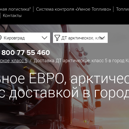
ная логистика"
Система контроля «Умное Топливо»
Топли
Контакты
Кировград
ДТ арктическое, класс 5
 800 77 55 460
ское, класс 5
/ Доставка ДТ арктическое, класс 5 в город 
ное ЕВРО, арктическ
 с доставкой в гор