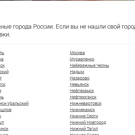
ые города России. Если вы не нашли свой город
вки.
ль
Москва
ка
Муравленко
ск
Набережные Челны
ский
Надым
т
Назарово
тск
Невьянск
м
Нефтекамск
нь
Нефтеюганск
нск-Уральский
Нижневартовск
ышлов
Нижнекамск
к
Нижние Серги
ул
Нижний Новгород
инск
Нижний Тагил
анар
Нижняя Салда