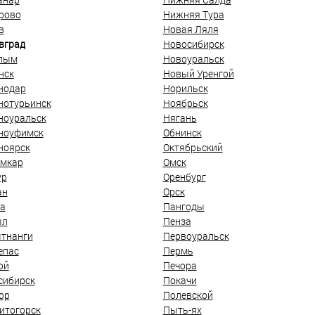
рово
Нижняя Тура
в
Новая Ляля
вград
Новосибирск
лым
Новоуральск
нск
Новый Уренгой
нодар
Норильск
нотурьинск
Ноябрьск
ноуральск
Нягань
ноуфимск
Обнинск
ноярск
Октябрьский
мкар
Омск
ур
Оренбург
ан
Орск
а
Пангоды
ыл
Пенза
тнанги
Первоуральск
епас
Пермь
ой
Печора
сибирск
Покачи
ор
Полевской
итогорск
Пыть-ях