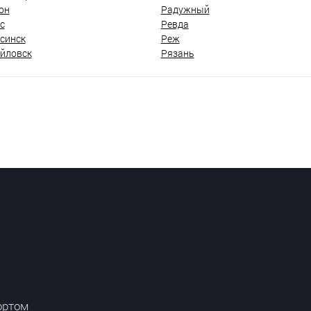
он
Радужный
с
Ревда
синск
Реж
йловск
Рязань
ортом