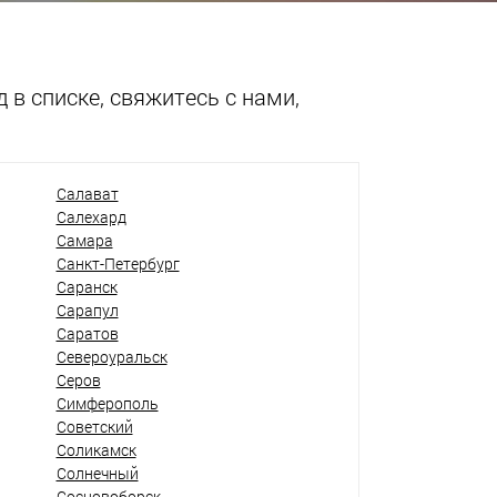
 в списке, свяжитесь с нами,
Салават
Салехард
Самара
Санкт-Петербург
Саранск
Сарапул
Саратов
Североуральск
Серов
Симферополь
Советский
Соликамск
Солнечный
Сосновоборск