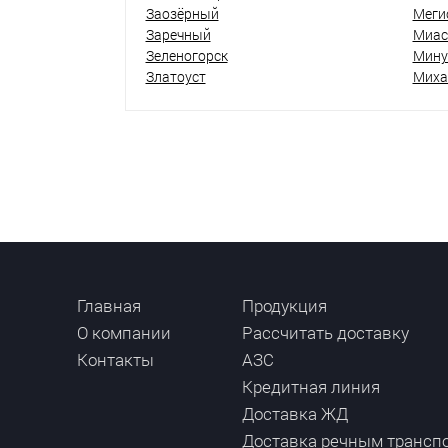
Заозёрный
Меги
Заречный
Миас
Зеленогорск
Мину
Златоуст
Миха
Главная
Продукция
О компании
Рассчитать доставку
Контакты
АЗС
Кредитная линия
Доставка ЖД
Доставка речным трансп