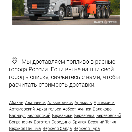
Мы доставляем топливо в разные
города России. Если вы не нашли свой
город в списке, свяжитесь с нами, чтобы
расчитать стоимость доставки.
Абакан
Алапаевск
Альметьевск
Арамиль
Артёмовск
Артемовский
Архангельск
Асбест
Ачинск
Балаково
Барнаул
Белоярский
Березники
Березовка
Березовский
Богданович
Боготол
Бородино
Брянск
Верхний Тагил
Верхняя Пышма
Верхняя Салда
Верхняя Тура