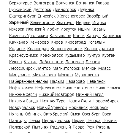
Верхотурье
Волгоград
Волчанск
Воткинск
Глазов
Губкинский
Дегтярск
Дивногорск
Дудинка
Екатеринбург
Енисейск
Железногорск
Заозёрный
Заречный
Зеленогорск
Златоуст
Ивдель
Игарка
Ижевск
Иланский
Ирбит
Иркутск
Ишим
Казань
Каменск-Уральский
Камышлов
Канск
Караул
Карпинск
Качканар
Кемерово
Киров
Кировград
Когалым
Кодинск
Краснодар
Краснотурьинск
Красноуральск
Красноуфимск
Красноярск
Кудымкар
Кунгур
Курган
Кушва
Кызыл
Лабытнанги
Лангепас
Лесной
Лесосибирск
Лянтор
Магнитогорск
Мегион
Миасс
Минусинск
Михайловск
Москва
Муравленко
Набережные Челны
Надым
Назарово
Невьянск
Нефтекамск
Нефтеюганск
Нижневартовск
Нижнекамск
Нижние Серги
Нижний Новгород
Нижний Тагил
Нижняя Салда
Нижняя Тура
Новая Ляля
Новосибирск
Новоуральск
Новый Уренгой
Норильск
Ноябрьск
Нягань
Обнинск
Октябрьский
Омск
Оренбург
Орск
Пангоды
Пенза
Первоуральск
Пермь
Печора
Покачи
Полевской
Пыть-ях
Радужный
Ревда
Реж
Рязань