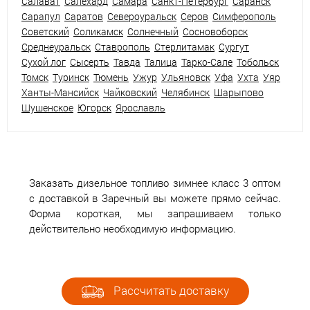
Салават
Салехард
Самара
Санкт-Петербург
Саранск
Сарапул
Саратов
Североуральск
Серов
Симферополь
Советский
Соликамск
Солнечный
Сосновоборск
Среднеуральск
Ставрополь
Стерлитамак
Сургут
Сухой лог
Сысерть
Тавда
Талица
Тарко-Сале
Тобольск
Томск
Туринск
Тюмень
Ужур
Ульяновск
Уфа
Ухта
Уяр
Ханты-Мансийск
Чайковский
Челябинск
Шарыпово
Шушенское
Югорск
Ярославль
Заказать дизельное топливо зимнее класс 3 оптом
с доставкой в Заречный вы можете прямо сейчас.
Форма короткая, мы запрашиваем только
действительно необходимую информацию.
Рассчитать доставку