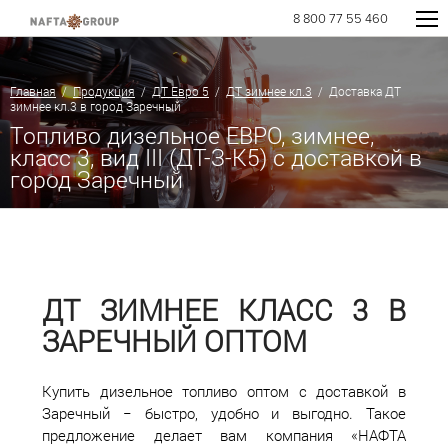
8 800 77 55 460
Главная
/
Продукция
/
ДТ Евро 5
/
ДТ зимнее кл.3
/ Доставка ДТ
зимнее кл.3 в город Заречный
Топливо дизельное ЕВРО, зимнее,
класс 3, вид III (ДТ-З-К5) с доставкой в
город Заречный
ДТ ЗИМНЕЕ КЛАСС 3 В
ЗАРЕЧНЫЙ ОПТОМ
Купить дизельное топливо оптом с доставкой в
Заречный − быстро, удобно и выгодно. Такое
предложение делает вам компания «НАФТА