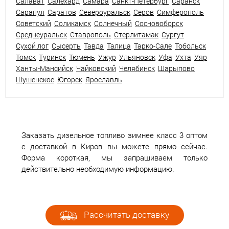
Салават
Салехард
Самара
Санкт-Петербург
Саранск
Сарапул
Саратов
Североуральск
Серов
Симферополь
Советский
Соликамск
Солнечный
Сосновоборск
Среднеуральск
Ставрополь
Стерлитамак
Сургут
Сухой лог
Сысерть
Тавда
Талица
Тарко-Сале
Тобольск
Томск
Туринск
Тюмень
Ужур
Ульяновск
Уфа
Ухта
Уяр
Ханты-Мансийск
Чайковский
Челябинск
Шарыпово
Шушенское
Югорск
Ярославль
Заказать дизельное топливо зимнее класс 3 оптом
с доставкой в Киров вы можете прямо сейчас.
Форма короткая, мы запрашиваем только
действительно необходимую информацию.
Рассчитать доставку