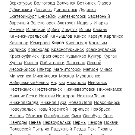
Верхотурье
Волгоград
Волчанск
Воткинск
Глазов
Губкинский
Дегтярск
Дивногорск
Дудинка
Екатеринбург
Енисейск
Железногорск
Заозёрный
Заречный
Зеленогорск
Златоуст
Ивдель
Игарка
Ижевск
Иланский
Ирбит
Иркутск
Ишим
Казань
Каменск-Уральский
Камышлов
Канск
Караул
Карпинск
Качканар
Кемерово
Киров
Кировград
Когалым
Кодинск
Краснодар
Краснотурьинск
Красноуральск
Красноуфимск
Красноярск
Кудымкар
Кунгур
Курган
Кушва
Кызыл
Лабытнанги
Лангепас
Лесной
Лесосибирск
Лянтор
Магнитогорск
Мегион
Миасс
Минусинск
Михайловск
Москва
Муравленко
Набережные Челны
Надым
Назарово
Невьянск
Нефтекамск
Нефтеюганск
Нижневартовск
Нижнекамск
Нижние Серги
Нижний Новгород
Нижний Тагил
Нижняя Салда
Нижняя Тура
Новая Ляля
Новосибирск
Новоуральск
Новый Уренгой
Норильск
Ноябрьск
Нягань
Обнинск
Октябрьский
Омск
Оренбург
Орск
Пангоды
Пенза
Первоуральск
Пермь
Печора
Покачи
Полевской
Пыть-ях
Радужный
Ревда
Реж
Рязань