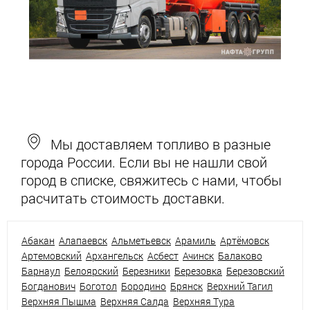
Мы доставляем топливо в разные
города России. Если вы не нашли свой
город в списке, свяжитесь с нами, чтобы
расчитать стоимость доставки.
Абакан
Алапаевск
Альметьевск
Арамиль
Артёмовск
Артемовский
Архангельск
Асбест
Ачинск
Балаково
Барнаул
Белоярский
Березники
Березовка
Березовский
Богданович
Боготол
Бородино
Брянск
Верхний Тагил
Верхняя Пышма
Верхняя Салда
Верхняя Тура