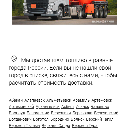
Мы доставляем топливо в разные
города России. Если вы не нашли свой
город в списке, свяжитесь с нами, чтобы
расчитать стоимость доставки.
Абакан
Алапаевск
Альметьевск
Арамиль
Артёмовск
Артемовский
Архангельск
Асбест
Ачинск
Балаково
Барнаул
Белоярский
Березники
Березовка
Березовский
Богданович
Боготол
Бородино
Брянск
Верхний Тагил
Верхняя Пышма
Верхняя Салда
Верхняя Тура