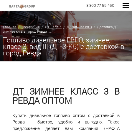
8 800 77 55 460
Главная
/
Продукция
/
ДТ Евро 5
/
ДТ зимнее кл.3
/ Доставка ДТ
зимнее кл.3 в город Ревда
Топливо дизельное ЕВРО, зимнее,
класс 3, вид III (ДТ-З-К5) с доставкой в
город Ревда
ДТ ЗИМНЕЕ КЛАСС 3 В
РЕВДА ОПТОМ
Купить дизельное топливо оптом с доставкой в
Ревда − быстро, удобно и выгодно. Такое
предложение делает вам компания «НАФТА