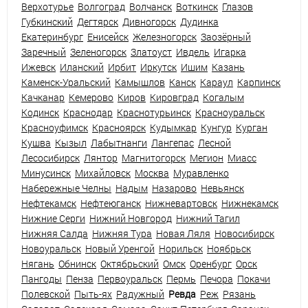
Верхотурье
Волгоград
Волчанск
Воткинск
Глазов
Губкинский
Дегтярск
Дивногорск
Дудинка
Екатеринбург
Енисейск
Железногорск
Заозёрный
Заречный
Зеленогорск
Златоуст
Ивдель
Игарка
Ижевск
Иланский
Ирбит
Иркутск
Ишим
Казань
Каменск-Уральский
Камышлов
Канск
Караул
Карпинск
Качканар
Кемерово
Киров
Кировград
Когалым
Кодинск
Краснодар
Краснотурьинск
Красноуральск
Красноуфимск
Красноярск
Кудымкар
Кунгур
Курган
Кушва
Кызыл
Лабытнанги
Лангепас
Лесной
Лесосибирск
Лянтор
Магнитогорск
Мегион
Миасс
Минусинск
Михайловск
Москва
Муравленко
Набережные Челны
Надым
Назарово
Невьянск
Нефтекамск
Нефтеюганск
Нижневартовск
Нижнекамск
Нижние Серги
Нижний Новгород
Нижний Тагил
Нижняя Салда
Нижняя Тура
Новая Ляля
Новосибирск
Новоуральск
Новый Уренгой
Норильск
Ноябрьск
Нягань
Обнинск
Октябрьский
Омск
Оренбург
Орск
Пангоды
Пенза
Первоуральск
Пермь
Печора
Покачи
Полевской
Пыть-ях
Радужный
Ревда
Реж
Рязань