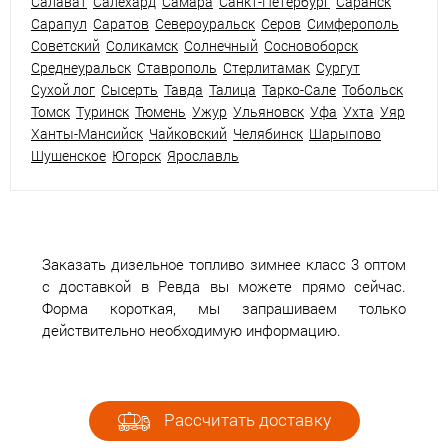
Салават
Салехард
Самара
Санкт-Петербург
Саранск
Сарапул
Саратов
Североуральск
Серов
Симферополь
Советский
Соликамск
Солнечный
Сосновоборск
Среднеуральск
Ставрополь
Стерлитамак
Сургут
Сухой лог
Сысерть
Тавда
Талица
Тарко-Сале
Тобольск
Томск
Туринск
Тюмень
Ужур
Ульяновск
Уфа
Ухта
Уяр
Ханты-Мансийск
Чайковский
Челябинск
Шарыпово
Шушенское
Югорск
Ярославль
Заказать дизельное топливо зимнее класс 3 оптом
с доставкой в Ревда вы можете прямо сейчас.
Форма короткая, мы запрашиваем только
действительно необходимую информацию.
Рассчитать доставку