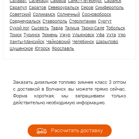
Салават
Салехард
Самара
Санкт-Петербург
Саранск
Сарапул
Саратов
Североуральск
Серов
Симферополь
Советский
Соликамск
Солнечный
Сосновоборск
Среднеуральск
Ставрополь
Стерлитамак
Сургут
Сухой лог
Сысерть
Тавда
Талица
Тарко-Сале
Тобольск
Томск
Туринск
Тюмень
Ужур
Ульяновск
Уфа
Ухта
Уяр
Ханты-Мансийск
Чайковский
Челябинск
Шарыпово
Шушенское
Югорск
Ярославль
Заказать дизельное топливо зимнее класс 3 оптом
с доставкой в Волчанск вы можете прямо сейчас.
Форма короткая, мы запрашиваем только
действительно необходимую информацию.
Рассчитать доставку