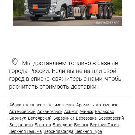
Мы доставляем топливо в разные
города России. Если вы не нашли свой
город в списке, свяжитесь с нами, чтобы
расчитать стоимость доставки.
Абакан
Алапаевск
Альметьевск
Арамиль
Артёмовск
Артемовский
Архангельск
Асбест
Ачинск
Балаково
Барнаул
Белоярский
Березники
Березовка
Березовский
Богданович
Боготол
Бородино
Брянск
Верхний Тагил
Верхняя Пышма
Верхняя Салда
Верхняя Тура