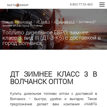
8 800 77 55 460
Главная
/
Продукция
/
ДТ Евро 5
/
ДТ зимнее кл.3
/ Доставка ДТ
зимнее кл.3 в город Волчанск
Топливо дизельное ЕВРО, зимнее,
класс 3, вид III (ДТ-З-К5) с доставкой в
город Волчанск
ДТ ЗИМНЕЕ КЛАСС 3 В
ВОЛЧАНСК ОПТОМ
Купить дизельное топливо оптом с доставкой в
Волчанск − быстро, удобно и выгодно. Такое
предложение делает вам компания «НАФТА