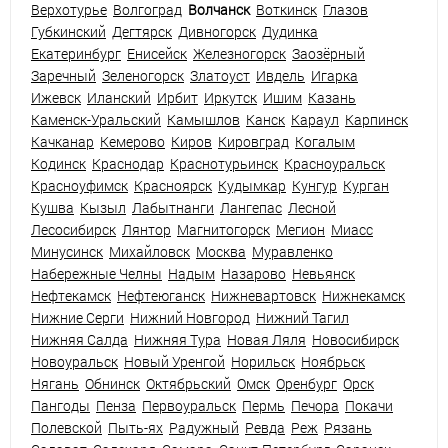
Верхотурье
Волгоград
Волчанск
Воткинск
Глазов
Губкинский
Дегтярск
Дивногорск
Дудинка
Екатеринбург
Енисейск
Железногорск
Заозёрный
Заречный
Зеленогорск
Златоуст
Ивдель
Игарка
Ижевск
Иланский
Ирбит
Иркутск
Ишим
Казань
Каменск-Уральский
Камышлов
Канск
Караул
Карпинск
Качканар
Кемерово
Киров
Кировград
Когалым
Кодинск
Краснодар
Краснотурьинск
Красноуральск
Красноуфимск
Красноярск
Кудымкар
Кунгур
Курган
Кушва
Кызыл
Лабытнанги
Лангепас
Лесной
Лесосибирск
Лянтор
Магнитогорск
Мегион
Миасс
Минусинск
Михайловск
Москва
Муравленко
Набережные Челны
Надым
Назарово
Невьянск
Нефтекамск
Нефтеюганск
Нижневартовск
Нижнекамск
Нижние Серги
Нижний Новгород
Нижний Тагил
Нижняя Салда
Нижняя Тура
Новая Ляля
Новосибирск
Новоуральск
Новый Уренгой
Норильск
Ноябрьск
Нягань
Обнинск
Октябрьский
Омск
Оренбург
Орск
Пангоды
Пенза
Первоуральск
Пермь
Печора
Покачи
Полевской
Пыть-ях
Радужный
Ревда
Реж
Рязань