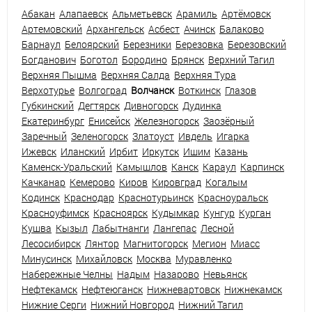
Абакан
Алапаевск
Альметьевск
Арамиль
Артёмовск
Артемовский
Архангельск
Асбест
Ачинск
Балаково
Барнаул
Белоярский
Березники
Березовка
Березовский
Богданович
Боготол
Бородино
Брянск
Верхний Тагил
Верхняя Пышма
Верхняя Салда
Верхняя Тура
Верхотурье
Волгоград
Волчанск
Воткинск
Глазов
Губкинский
Дегтярск
Дивногорск
Дудинка
Екатеринбург
Енисейск
Железногорск
Заозёрный
Заречный
Зеленогорск
Златоуст
Ивдель
Игарка
Ижевск
Иланский
Ирбит
Иркутск
Ишим
Казань
Каменск-Уральский
Камышлов
Канск
Караул
Карпинск
Качканар
Кемерово
Киров
Кировград
Когалым
Кодинск
Краснодар
Краснотурьинск
Красноуральск
Красноуфимск
Красноярск
Кудымкар
Кунгур
Курган
Кушва
Кызыл
Лабытнанги
Лангепас
Лесной
Лесосибирск
Лянтор
Магнитогорск
Мегион
Миасс
Минусинск
Михайловск
Москва
Муравленко
Набережные Челны
Надым
Назарово
Невьянск
Нефтекамск
Нефтеюганск
Нижневартовск
Нижнекамск
Нижние Серги
Нижний Новгород
Нижний Тагил