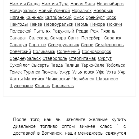
Нижняя Салда
Нижняя Тура
Новая Ляля
Новосибирск
Новоуральск
Новый Уренгой
Норильск
Ноябрьск
Нягань
Обнинск
Октябрьский
Омск
Оренбург
Орск
Пангоды
Пенза
Первоуральск
Пермь
Печора
Покачи
Полевской
Пыть-ях
Радужный
Ревда
Реж
Рязань
Салават
Салехард
Самара
Санкт-Петербург
Саранск
Сарапул
Саратов
Североуральск
Серов
Симферополь
Советский
Соликамск
Солнечный
Сосновоборск
Среднеуральск
Ставрополь
Стерлитамак
Сургут
Сухой лог
Сысерть
Тавда
Талица
Тарко-Сале
Тобольск
Томск
Туринск
Тюмень
Ужур
Ульяновск
Уфа
Ухта
Уяр
Ханты-Мансийск
Чайковский
Челябинск
Шарыпово
Шушенское
Югорск
Ярославль
После того, как вы изъявите желание купить
дизельное топливо оптом зимнее класс 1 с
доставкой в Волчанск, наши менеджеры свяжутся