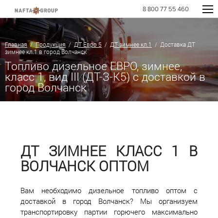
8 800 77 55 460
Главная
/
Продукция
/
ДТ Евро 5
/
ДТ зимнее кл.1
/ Доставка ДТ
зимнее кл.1 в город Волчанск
Топливо дизельное ЕВРО, зимнее,
класс 1, вид III (ДТ-З-К5) с доставкой в
город Волчанск
ДТ ЗИМНЕЕ КЛАСС 1 В
ВОЛЧАНСК ОПТОМ
Вам необходимо дизельное топливо оптом с
доставкой в город Волчанск? Мы организуем
транспортировку партии горючего максимально