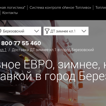
ная логистика"
Система контроля «Умное Топливо»
Топли
Контакты
Березовский
ДТ зимнее кл.1
 800 77 55 460
кл.1
/ Доставка ДТ зимнее кл.1 в город Березовский
ое ЕВРО, зимнее, кл
тавкой в город Бер