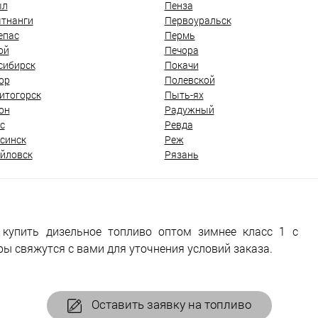
ыл
Пенза
тнанги
Первоуральск
епас
Пермь
ой
Печора
сибирск
Покачи
ор
Полевской
итогорск
Пыть-ях
он
Радужный
с
Ревда
синск
Реж
йловск
Рязань
 купить дизельное топливо оптом зимнее класс 1 с
ы свяжутся с вами для уточнения условий заказа.
Оставить заявку на топливо