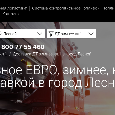
ная логистика"
Система контроля «Умное Топливо»
Топли
Контакты
Лесной
ДТ зимнее кл.1
 800 77 55 460
кл.1
/ Доставка ДТ зимнее кл.1 в город Лесной
ое ЕВРО, зимнее, кл
тавкой в город Лес