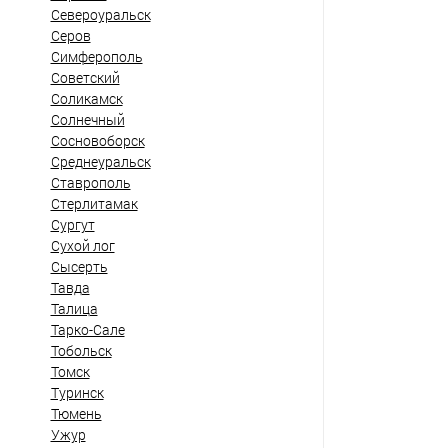
Североуральск
Серов
Симферополь
Советский
Соликамск
Солнечный
Сосновоборск
Среднеуральск
Ставрополь
Стерлитамак
Сургут
Сухой лог
Сысерть
Тавда
Талица
Тарко-Сале
Тобольск
Томск
Туринск
Тюмень
Ужур