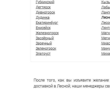
Губкинский
Кыз
Дегтярск
Лабы
Дивногорск
Ланг
Дудинка
Лесн
Екатеринбург
Лесо
Енисейск
Лянт
Железногорск
Магн
Заозёрный
Меги
Заречный
Миас
Зеленогорск
Мину
Златоуст
Миха
После того, как вы изъявите желание
доставкой в Лесной, наши менеджеры свя