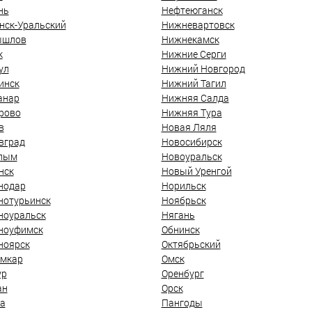
нь
Нефтеюганск
нск-Уральский
Нижневартовск
ышлов
Нижнекамск
к
Нижние Серги
ул
Нижний Новгород
инск
Нижний Тагил
анар
Нижняя Салда
рово
Нижняя Тура
в
Новая Ляля
вград
Новосибирск
лым
Новоуральск
нск
Новый Уренгой
нодар
Норильск
нотурьинск
Ноябрьск
ноуральск
Нягань
ноуфимск
Обнинск
ноярск
Октябрьский
мкар
Омск
ур
Оренбург
ан
Орск
а
Пангоды