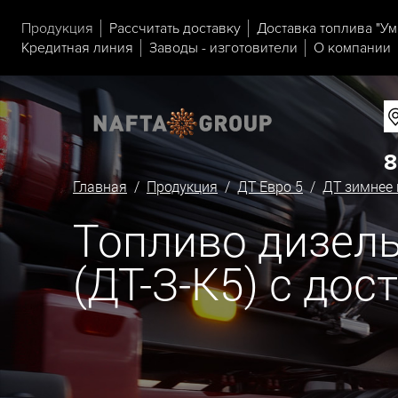
Продукция
Рассчитать доставку
Доставка топлива "Ум
Кредитная линия
Заводы - изготовители
О компании
8
Главная
/
Продукция
/
ДТ Евро 5
/
ДТ зимнее 
Топливо дизельн
(ДТ-З-К5) с дос