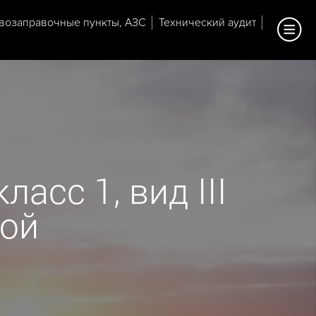
возаправочные пункты, АЗС
Технический аудит
асс 1, вид III
ной