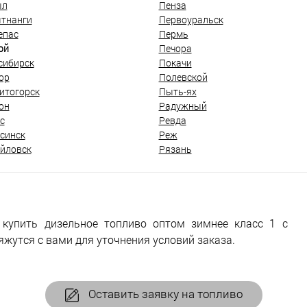
ыл
Пенза
тнанги
Первоуральск
епас
Пермь
ой
Печора
сибирск
Покачи
ор
Полевской
итогорск
Пыть-ях
он
Радужный
с
Ревда
синск
Реж
йловск
Рязань
 купить дизельное топливо оптом зимнее класс 1 с
жутся с вами для уточнения условий заказа.
Оставить заявку на топливо