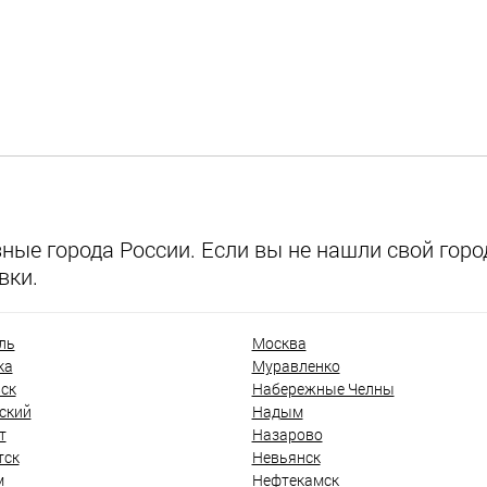
ые города России. Если вы не нашли свой город
вки.
ль
Москва
ка
Муравленко
ск
Набережные Челны
ский
Надым
т
Назарово
тск
Невьянск
м
Нефтекамск