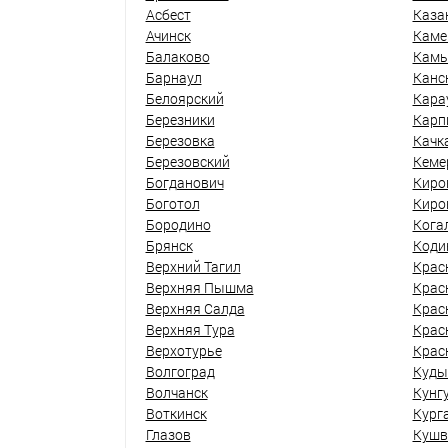
Асбест
Каза
Ачинск
Каме
Балаково
Кам
Барнаул
Канс
Белоярский
Кара
Березники
Карп
Березовка
Качк
Березовский
Кеме
Богданович
Киро
Боготол
Киро
Бородино
Кога
Брянск
Коди
Верхний Тагил
Крас
Верхняя Пышма
Крас
Верхняя Салда
Крас
Верхняя Тура
Крас
Верхотурье
Крас
Волгоград
Куды
Волчанск
Кунг
Воткинск
Кург
Глазов
Кушв