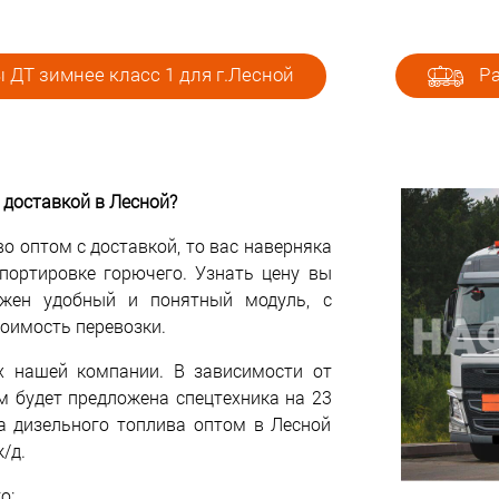
 ДТ зимнее класс 1 для г.Лесной
Ра
 доставкой в Лесной?
о оптом с доставкой, то вас наверняка
спортировке горючего. Узнать цену вы
жен удобный и понятный модуль, с
оимость перевозки.
х нашей компании. В зависимости от
м будет предложена спецтехника на 23
а дизельного топлива оптом в Лесной
/д.
о: