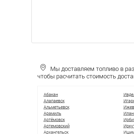
Мы доставляем топливо в разн
чтобы расчитать стоимость доста
Абакан
Ивде
Алапаевск
Игар
Альметьевск
Ижев
Арамиль
Илан
Артёмовск
Ирби
Артемовский
Ирку
Архангельск
Иши