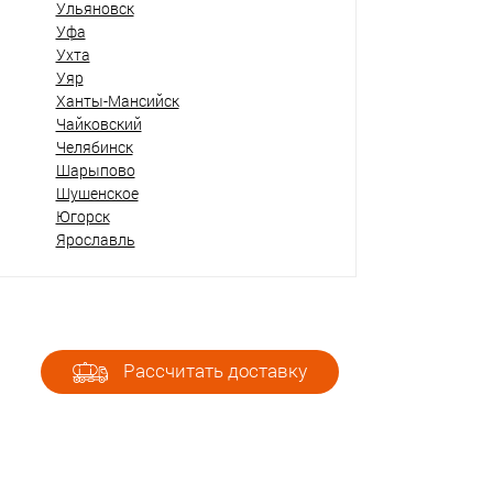
Ульяновск
Уфа
Ухта
Уяр
Ханты-Мансийск
Чайковский
Челябинск
Шарыпово
Шушенское
Югорск
Ярославль
Рассчитать доставку