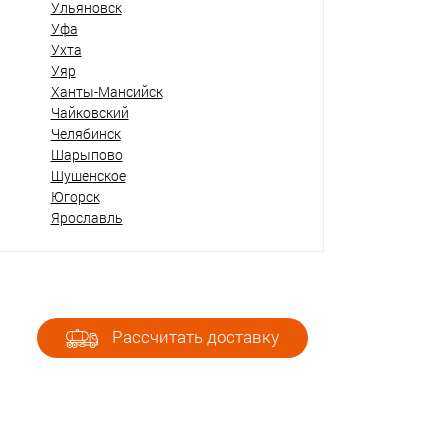
Ульяновск
Уфа
Ухта
Уяр
Ханты-Мансийск
Чайковский
Челябинск
Шарыпово
Шушенское
Югорск
Ярославль
Рассчитать доставку