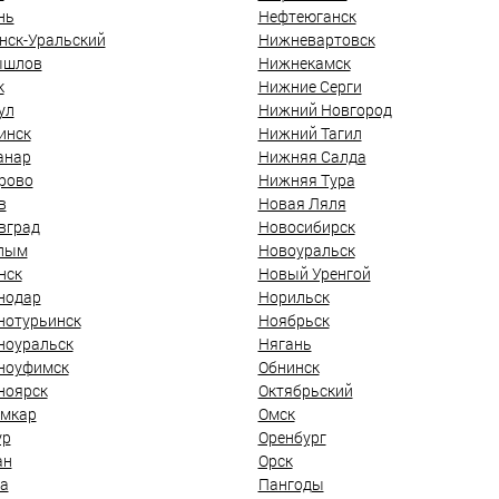
нь
Нефтеюганск
нск-Уральский
Нижневартовск
ышлов
Нижнекамск
к
Нижние Серги
ул
Нижний Новгород
инск
Нижний Тагил
анар
Нижняя Салда
рово
Нижняя Тура
в
Новая Ляля
вград
Новосибирск
лым
Новоуральск
нск
Новый Уренгой
нодар
Норильск
нотурьинск
Ноябрьск
ноуральск
Нягань
ноуфимск
Обнинск
ноярск
Октябрьский
мкар
Омск
ур
Оренбург
ан
Орск
а
Пангоды