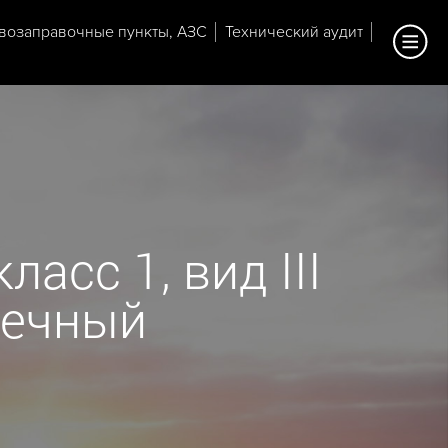
возаправочные пункты, АЗС
Технический аудит
асс 1, вид III
нечный