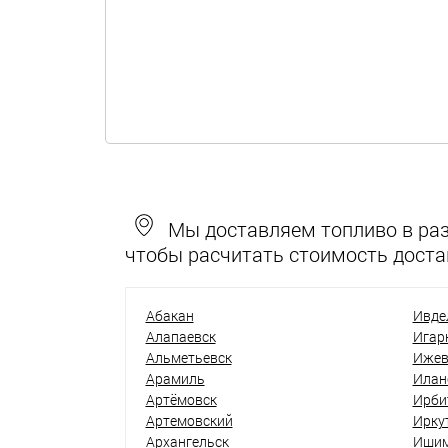
Мы доставляем топливо в разн
чтобы расчитать стоимость доста
Абакан
Ивде
Алапаевск
Игар
Альметьевск
Ижев
Арамиль
Илан
Артёмовск
Ирби
Артемовский
Ирку
Архангельск
Иши