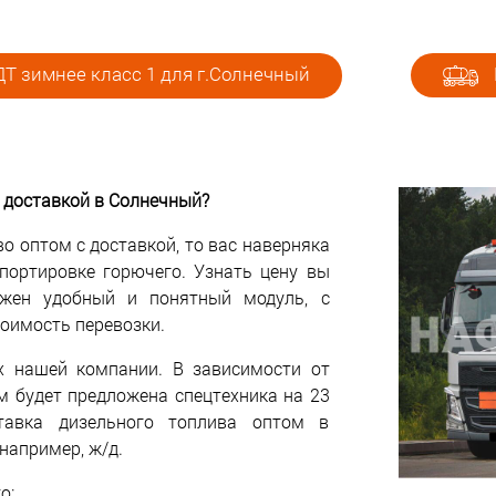
Т зимнее класс 1 для г.Солнечный
 доставкой в Солнечный?
о оптом с доставкой, то вас наверняка
спортировке горючего. Узнать цену вы
жен удобный и понятный модуль, с
оимость перевозки.
х нашей компании. В зависимости от
м будет предложена спецтехника на 23
тавка дизельного топлива оптом в
например, ж/д.
о: