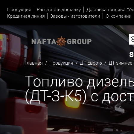
Продукция
Рассчитать доставку
Доставка топлива "Ум
Кредитная линия
Заводы - изготовители
О компании
8
Главная
/
Продукция
/
ДТ Евро 5
/
ДТ зимнее 
Топливо дизельн
(ДТ-З-К5) с до