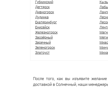
Губкинский
Кыз
Дегтярск
Лабы
Дивногорск
Ланг
Дудинка
Лесн
Екатеринбург
Лесо
Енисейск
Лянт
Железногорск
Магн
Заозёрный
Меги
Заречный
Миас
Зеленогорск
Мину
Златоуст
Миха
После того, как вы изъявите желание
доставкой в Солнечный, наши менеджеры