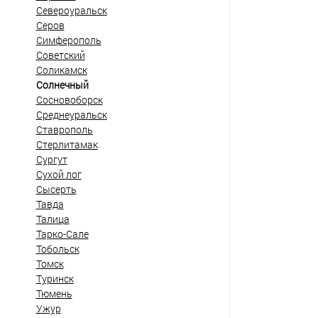
Североуральск
Серов
Симферополь
Советский
Соликамск
Солнечный
Сосновоборск
Среднеуральск
Ставрополь
Стерлитамак
Сургут
Сухой лог
Сысерть
Тавда
Талица
Тарко-Сале
Тобольск
Томск
Туринск
Тюмень
Ужур