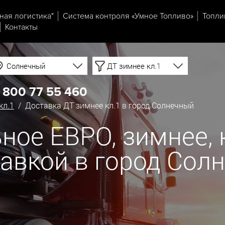
ная логистика"
Система контроля «Умное Топливо»
Топли
Контакты
Солнечный
ДТ зимнее кл.1
 800 77 55 460
кл.1
/ Доставка ДТ зимнее кл.1 в город Солнечный
ое ЕВРО, зимнее, кл
ставкой в город Сол