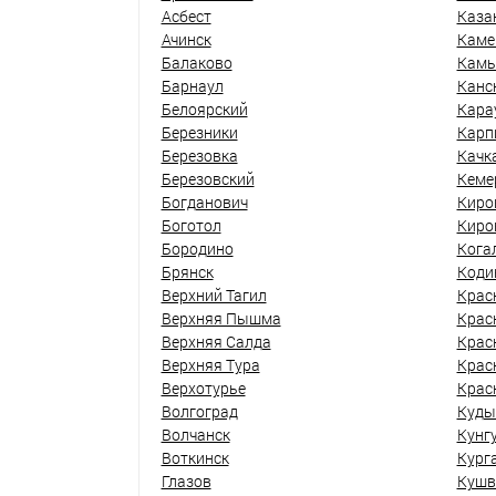
Асбест
Каза
Ачинск
Каме
Балаково
Кам
Барнаул
Канс
Белоярский
Кара
Березники
Карп
Березовка
Качк
Березовский
Кеме
Богданович
Киро
Боготол
Киро
Бородино
Кога
Брянск
Коди
Верхний Тагил
Крас
Верхняя Пышма
Крас
Верхняя Салда
Крас
Верхняя Тура
Крас
Верхотурье
Крас
Волгоград
Куды
Волчанск
Кунг
Воткинск
Кург
Глазов
Кушв