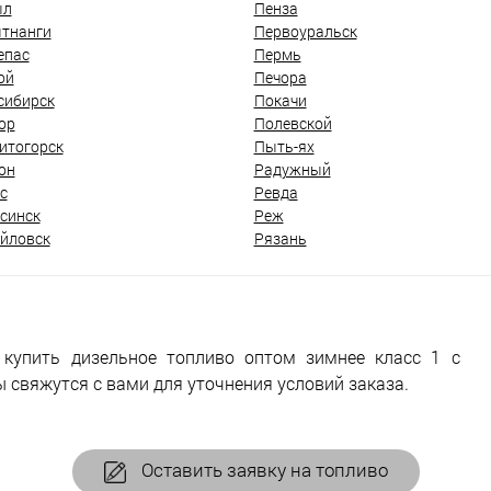
ыл
Пенза
тнанги
Первоуральск
епас
Пермь
ой
Печора
сибирск
Покачи
ор
Полевской
итогорск
Пыть-ях
он
Радужный
с
Ревда
синск
Реж
йловск
Рязань
 купить дизельное топливо оптом зимнее класс 1 с
 свяжутся с вами для уточнения условий заказа.
Оставить заявку на топливо