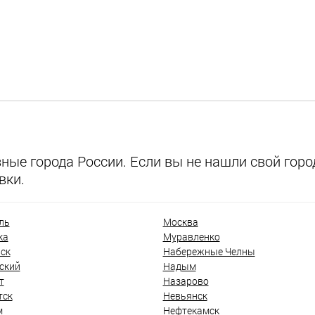
ые города России. Если вы не нашли свой город
вки.
ль
Москва
ка
Муравленко
ск
Набережные Челны
ский
Надым
т
Назарово
тск
Невьянск
м
Нефтекамск