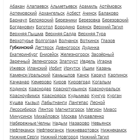
Абакан
Алапаевск
Альметьевск
Арамиль
Артёмовск
Артемовский
Архангельск
Асбест
Ачинск
Балаково
Барнаул
Белоярский
Березники
Березовка
Березовский
Богданович
Боготол
Бородино
Брянск
Верхний Тагил
Верхняя Пышма
Верхняя Салда
Верхняя Тура
Верхотурье
Волгоград
Волчанск
Воткинск
Глазов
Губкинский
Дегтярск
Дивногорск
Дудинка
Екатеринбург
Енисейск
Железногорск
Заозёрный
Заречный
Зеленогорск
Златоуст
Ивдель
Игарка
Ижевск
Иланский
Ирбит
Иркутск
Ишим
Казань
Каменск-Уральский
Камышлов
Канск
Караул
Карпинск
Качканар
Кемерово
Киров
Кировград
Когалым
Кодинск
Краснодар
Краснотурьинск
Красноуральск
Красноуфимск
Красноярск
Кудымкар
Кунгур
Курган
Кушва
Кызыл
Лабытнанги
Лангепас
Лесной
Лесосибирск
Лянтор
Магнитогорск
Мегион
Миасс
Минусинск
Михайловск
Москва
Муравленко
Набережные Челны
Надым
Назарово
Невьянск
Нефтекамск
Нефтеюганск
Нижневартовск
Нижнекамск
Нижние Серги
Нижний Новгород
Нижний Тагил