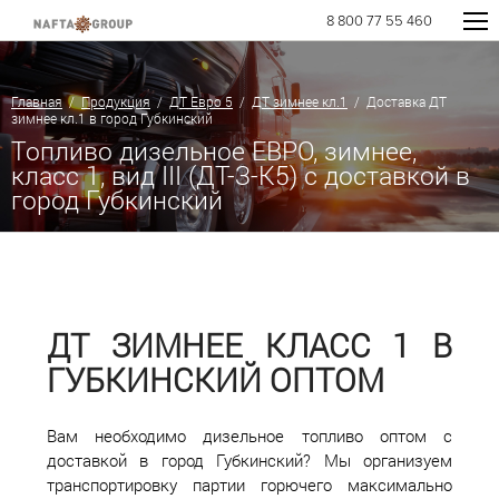
8 800 77 55 460
Главная
/
Продукция
/
ДТ Евро 5
/
ДТ зимнее кл.1
/ Доставка ДТ
зимнее кл.1 в город Губкинский
Топливо дизельное ЕВРО, зимнее,
класс 1, вид III (ДТ-З-К5) с доставкой в
город Губкинский
ДТ ЗИМНЕЕ КЛАСС 1 В
ГУБКИНСКИЙ ОПТОМ
Вам необходимо дизельное топливо оптом с
доставкой в город Губкинский? Мы организуем
транспортировку партии горючего максимально