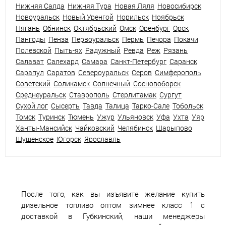
Нижняя Салда
Нижняя Тура
Новая Ляля
Новосибирск
Новоуральск
Новый Уренгой
Норильск
Ноябрьск
Нягань
Обнинск
Октябрьский
Омск
Оренбург
Орск
Пангоды
Пенза
Первоуральск
Пермь
Печора
Покачи
Полевской
Пыть-ях
Радужный
Ревда
Реж
Рязань
Салават
Салехард
Самара
Санкт-Петербург
Саранск
Сарапул
Саратов
Североуральск
Серов
Симферополь
Советский
Соликамск
Солнечный
Сосновоборск
Среднеуральск
Ставрополь
Стерлитамак
Сургут
Сухой лог
Сысерть
Тавда
Талица
Тарко-Сале
Тобольск
Томск
Туринск
Тюмень
Ужур
Ульяновск
Уфа
Ухта
Уяр
Ханты-Мансийск
Чайковский
Челябинск
Шарыпово
Шушенское
Югорск
Ярославль
После того, как вы изъявите желание купить
дизельное топливо оптом зимнее класс 1 с
доставкой в Губкинский, наши менеджеры