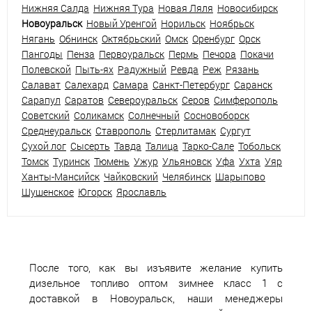
Нижняя Салда
Нижняя Тура
Новая Ляля
Новосибирск
Новоуральск
Новый Уренгой
Норильск
Ноябрьск
Нягань
Обнинск
Октябрьский
Омск
Оренбург
Орск
Пангоды
Пенза
Первоуральск
Пермь
Печора
Покачи
Полевской
Пыть-ях
Радужный
Ревда
Реж
Рязань
Салават
Салехард
Самара
Санкт-Петербург
Саранск
Сарапул
Саратов
Североуральск
Серов
Симферополь
Советский
Соликамск
Солнечный
Сосновоборск
Среднеуральск
Ставрополь
Стерлитамак
Сургут
Сухой лог
Сысерть
Тавда
Талица
Тарко-Сале
Тобольск
Томск
Туринск
Тюмень
Ужур
Ульяновск
Уфа
Ухта
Уяр
Ханты-Мансийск
Чайковский
Челябинск
Шарыпово
Шушенское
Югорск
Ярославль
После того, как вы изъявите желание купить
дизельное топливо оптом зимнее класс 1 с
доставкой в Новоуральск, наши менеджеры