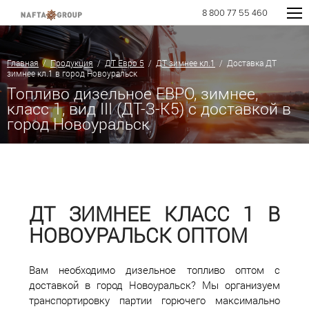
8 800 77 55 460
Главная
/
Продукция
/
ДТ Евро 5
/
ДТ зимнее кл.1
/ Доставка ДТ
зимнее кл.1 в город Новоуральск
Топливо дизельное ЕВРО, зимнее,
класс 1, вид III (ДТ-З-К5) с доставкой в
город Новоуральск
ДТ ЗИМНЕЕ КЛАСС 1 В
НОВОУРАЛЬСК ОПТОМ
Вам необходимо дизельное топливо оптом с
доставкой в город Новоуральск? Мы организуем
транспортировку партии горючего максимально