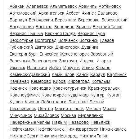
Абакан
Алапаевск
Альметьевск
Арамиль
Артёмовск
Артемовский
Архангельск
Асбест
Ачинск
Балаково
Барнаул
Белоярский
Березники
Березовка
Березовский
Богданович
Боготол
Бородино
Брянск
Верхний Тагил
Верхняя Пышма
Верхняя Салда
Верхняя Тура
Верхотурье
Волгоград
Волчанск
Воткинск
Глазов
Губкинский
Дегтярск
Дивногорск
Дудинка
Екатеринбург
Енисейск
Железногорск
Заозёрный
Заречный
Зеленогорск
Златоуст
Ивдель
Игарка
Ижевск
Иланский
Ирбит
Иркутск
Ишим
Казань
Каменск-Уральский
Камышлов
Канск
Караул
Карпинск
Качканар
Кемерово
Киров
Кировград
Когалым
Кодинск
Краснодар
Краснотурьинск
Красноуральск
Красноуфимск
Красноярск
Кудымкар
Кунгур
Курган
Кушва
Кызыл
Лабытнанги
Лангепас
Лесной
Лесосибирск
Лянтор
Магнитогорск
Мегион
Миасс
Минусинск
Михайловск
Москва
Муравленко
Набережные Челны
Надым
Назарово
Невьянск
Нефтекамск
Нефтеюганск
Нижневартовск
Нижнекамск
Нижние Серги
Нижний Новгород
Нижний Тагил