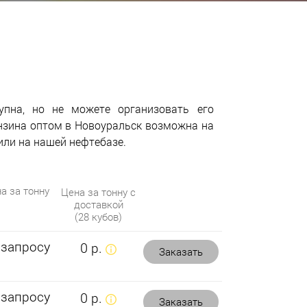
упна, но не можете организовать его
нзина оптом в Новоуральск возможна на
или на нашей нефтебазе.
а за тонну
Цена за тонну с
доставкой
(28 кубов)
 запросу
0 р.
Заказать
 запросу
0 р.
Заказать