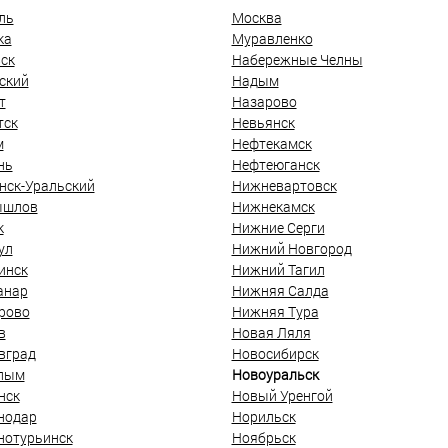
ль
Москва
ка
Муравленко
ск
Набережные Челны
ский
Надым
т
Назарово
тск
Невьянск
м
Нефтекамск
нь
Нефтеюганск
нск-Уральский
Нижневартовск
ышлов
Нижнекамск
к
Нижние Серги
ул
Нижний Новгород
инск
Нижний Тагил
анар
Нижняя Салда
рово
Нижняя Тура
в
Новая Ляля
вград
Новосибирск
лым
Новоуральск
нск
Новый Уренгой
нодар
Норильск
нотурьинск
Ноябрьск