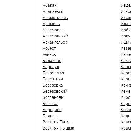
Абакан
Ивде
Алапаевск
Игар
Альметьевск
Ижев
Арамиль
Илан
Артёмовск
Ирби
Артемовский
Ирку
Архангельск
Иши
Асбест
Каза
Ачинск
Каме
Балаково
Кам
Барнаул
Канс
Белоярский
Кара
Березники
Карп
Березовка
Качк
Березовский
Кеме
Богданович
Киро
Боготол
Киро
Бородино
Кога
Брянск
Коди
Верхний Тагил
Крас
Верхняя Пышма
Крас