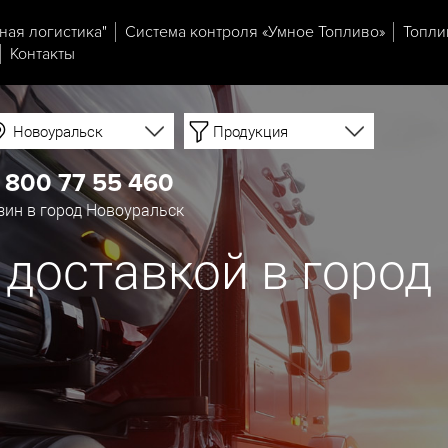
ная логистика"
Система контроля «Умное Топливо»
Топли
Контакты
Новоуральск
Продукция
 800 77 55 460
ин в город Новоуральск
 доставкой в город