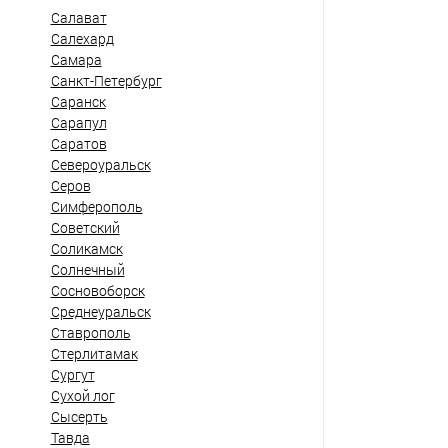
Салават
Салехард
Самара
Санкт-Петербург
Саранск
Сарапул
Саратов
Североуральск
Серов
Симферополь
Советский
Соликамск
Солнечный
Сосновоборск
Среднеуральск
Ставрополь
Стерлитамак
Сургут
Сухой лог
Сысерть
Тавда