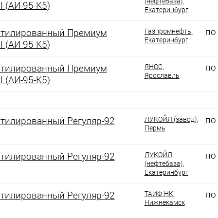
(нефтебаза),
I (АИ-95-К5)
Екатеринбург
по
этилированный Премиум
Газпромнефть,
Екатеринбург
I (АИ-95-К5)
по
этилированный Премиум
ЯНОС,
Ярославль
I (АИ-95-К5)
по
этилированный Регуляр-92
ЛУКОЙЛ (завод),
Пермь
по
этилированный Регуляр-92
ЛУКОЙЛ
(нефтебаза),
Екатеринбург
по
этилированный Регуляр-92
ТАИФ-НК,
Нижнекамск