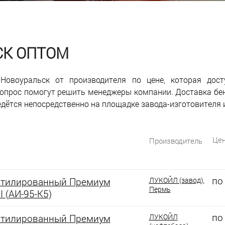
СК ОПТОМ
Новоуральск от производителя по цене, которая дост
 вопрос помогут решить менеджеры компании. Доставка бе
едётся непосредственно на площадке завода-изготовителя 
Цен
Производитель
по
этилированный Премиум
ЛУКОЙЛ (завод),
Пермь
I (АИ-95-К5)
по
этилированный Премиум
ЛУКОЙЛ