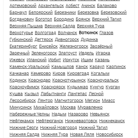
Артемовский
Архангельск
Асбест
Ачинск
Балаково
Барнаул
Белоярский
Березники
Березовка
Березовский
Богданович
Боготол
Бородино
Брянск
Верхний Тагил
Верхняя Пышма
Верхняя Салда
Верхняя Тура
Верхотурье
Волгоград
Волчанск
Воткинск
Глазов
Губкинский
Дегтярск
Дивногорск
Дудинка
Екатеринбург
Енисейск
Железногорск
Заозёрный
Заречный
Зеленогорск
Златоуст
Ивдель
Игарка
Ижевск
Иланский
Ирбит
Иркутск
Ишим
Казань
Каменск-Уральский
Камышлов
Канск
Караул
Карпинск
Качканар
Кемерово
Киров
Кировград
Когалым
Кодинск
Краснодар
Краснотурьинск
Красноуральск
Красноуфимск
Красноярск
Кудымкар
Кунгур
Курган
Кушва
Кызыл
Лабытнанги
Лангепас
Лесной
Лесосибирск
Лянтор
Магнитогорск
Мегион
Миасс
Минусинск
Михайловск
Москва
Муравленко
Набережные Челны
Надым
Назарово
Невьянск
Нефтекамск
Нефтеюганск
Нижневартовск
Нижнекамск
Нижние Серги
Нижний Новгород
Нижний Тагил
Нижняя Салда
Нижняя Тура
Новая Ляля
Новосибирск