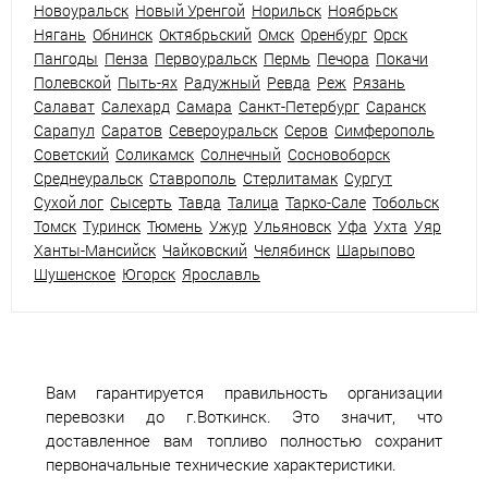
Новоуральск
Новый Уренгой
Норильск
Ноябрьск
Нягань
Обнинск
Октябрьский
Омск
Оренбург
Орск
Пангоды
Пенза
Первоуральск
Пермь
Печора
Покачи
Полевской
Пыть-ях
Радужный
Ревда
Реж
Рязань
Салават
Салехард
Самара
Санкт-Петербург
Саранск
Сарапул
Саратов
Североуральск
Серов
Симферополь
Советский
Соликамск
Солнечный
Сосновоборск
Среднеуральск
Ставрополь
Стерлитамак
Сургут
Сухой лог
Сысерть
Тавда
Талица
Тарко-Сале
Тобольск
Томск
Туринск
Тюмень
Ужур
Ульяновск
Уфа
Ухта
Уяр
Ханты-Мансийск
Чайковский
Челябинск
Шарыпово
Шушенское
Югорск
Ярославль
Вам гарантируется правильность организации
перевозки до г.Воткинск. Это значит, что
доставленное вам топливо полностью сохранит
первоначальные технические характеристики.