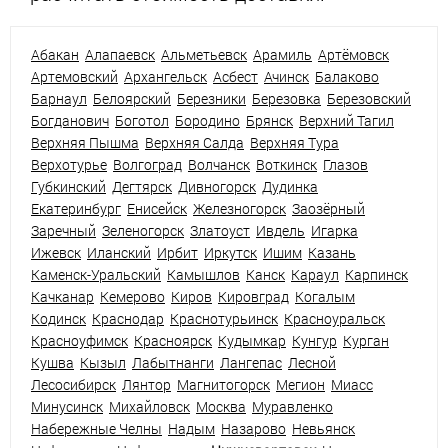
Абакан
Алапаевск
Альметьевск
Арамиль
Артёмовск
Артемовский
Архангельск
Асбест
Ачинск
Балаково
Барнаул
Белоярский
Березники
Березовка
Березовский
Богданович
Боготол
Бородино
Брянск
Верхний Тагил
Верхняя Пышма
Верхняя Салда
Верхняя Тура
Верхотурье
Волгоград
Волчанск
Воткинск
Глазов
Губкинский
Дегтярск
Дивногорск
Дудинка
Екатеринбург
Енисейск
Железногорск
Заозёрный
Заречный
Зеленогорск
Златоуст
Ивдель
Игарка
Ижевск
Иланский
Ирбит
Иркутск
Ишим
Казань
Каменск-Уральский
Камышлов
Канск
Караул
Карпинск
Качканар
Кемерово
Киров
Кировград
Когалым
Кодинск
Краснодар
Краснотурьинск
Красноуральск
Красноуфимск
Красноярск
Кудымкар
Кунгур
Курган
Кушва
Кызыл
Лабытнанги
Лангепас
Лесной
Лесосибирск
Лянтор
Магнитогорск
Мегион
Миасс
Минусинск
Михайловск
Москва
Муравленко
Набережные Челны
Надым
Назарово
Невьянск