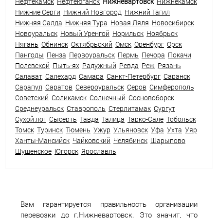
Нефтекамск
Нефтеюганск
Нижневартовск
Нижнекамск
Нижние Серги
Нижний Новгород
Нижний Тагил
Нижняя Салда
Нижняя Тура
Новая Ляля
Новосибирск
Новоуральск
Новый Уренгой
Норильск
Ноябрьск
Нягань
Обнинск
Октябрьский
Омск
Оренбург
Орск
Пангоды
Пенза
Первоуральск
Пермь
Печора
Покачи
Полевской
Пыть-ях
Радужный
Ревда
Реж
Рязань
Салават
Салехард
Самара
Санкт-Петербург
Саранск
Сарапул
Саратов
Североуральск
Серов
Симферополь
Советский
Соликамск
Солнечный
Сосновоборск
Среднеуральск
Ставрополь
Стерлитамак
Сургут
Сухой лог
Сысерть
Тавда
Талица
Тарко-Сале
Тобольск
Томск
Туринск
Тюмень
Ужур
Ульяновск
Уфа
Ухта
Уяр
Ханты-Мансийск
Чайковский
Челябинск
Шарыпово
Шушенское
Югорск
Ярославль
Вам гарантируется правильность организации
перевозки до г.Нижневартовск. Это значит, что