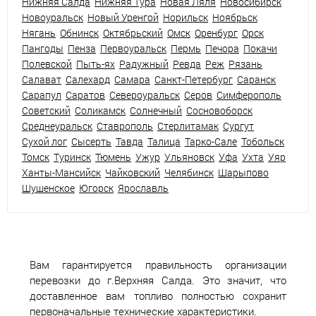
Нижняя Салда
Нижняя Тура
Новая Ляля
Новосибирск
Новоуральск
Новый Уренгой
Норильск
Ноябрьск
Нягань
Обнинск
Октябрьский
Омск
Оренбург
Орск
Пангоды
Пенза
Первоуральск
Пермь
Печора
Покачи
Полевской
Пыть-ях
Радужный
Ревда
Реж
Рязань
Салават
Салехард
Самара
Санкт-Петербург
Саранск
Сарапул
Саратов
Североуральск
Серов
Симферополь
Советский
Соликамск
Солнечный
Сосновоборск
Среднеуральск
Ставрополь
Стерлитамак
Сургут
Сухой лог
Сысерть
Тавда
Талица
Тарко-Сале
Тобольск
Томск
Туринск
Тюмень
Ужур
Ульяновск
Уфа
Ухта
Уяр
Ханты-Мансийск
Чайковский
Челябинск
Шарыпово
Шушенское
Югорск
Ярославль
Вам гарантируется правильность организации
перевозки до г.Верхняя Салда. Это значит, что
доставленное вам топливо полностью сохранит
первоначальные технические характеристики.