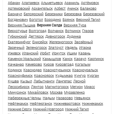
Абакан
Алапаевск
Альметьевск
Арамиль
Артёмовск
Артемовский
Архангельск
Асбест
Ачинск
Балаково
Барнаул
Белоярский
Березники
Березовка
Березовский
Богданович
Боготол
Бородино
Брянск
Верхний Тагил
Верхняя Пышма
Верхняя Салда
Верхняя Тура
Верхотурье
Волгоград
Волчанск
Воткинск
Глазов
Губкинский
Дегтярск
Дивногорск
Дудинка
Екатеринбург
Енисейск
Железногорск
Заозёрный
Заречный
Зеленогорск
Златоуст
Ивдель
Игарка
Ижевск
Иланский
Ирбит
Иркутск
Ишим
Казань
Каменск-Уральский
Камышлов
Канск
Караул
Карпинск
Качканар
Кемерово
Киров
Кировград
Когалым
Кодинск
Краснодар
Краснотурьинск
Красноуральск
Красноуфимск
Красноярск
Кудымкар
Кунгур
Курган
Кушва
Кызыл
Лабытнанги
Лангепас
Лесной
Лесосибирск
Лянтор
Магнитогорск
Мегион
Миасс
Минусинск
Михайловск
Москва
Муравленко
Набережные Челны
Надым
Назарово
Невьянск
Нефтекамск
Нефтеюганск
Нижневартовск
Нижнекамск
Нижние Серги
Нижний Новгород
Нижний Тагил