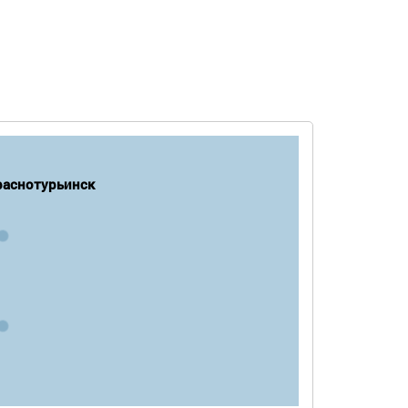
раснотурьинск