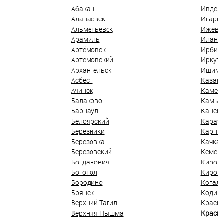
Абакан
Ивде
Алапаевск
Игар
Альметьевск
Ижев
Арамиль
Илан
Артёмовск
Ирби
Артемовский
Ирку
Архангельск
Иши
Асбест
Каза
Ачинск
Каме
Балаково
Кам
Барнаул
Канс
Белоярский
Кара
Березники
Карп
Березовка
Качк
Березовский
Кеме
Богданович
Киро
Боготол
Киро
Бородино
Кога
Брянск
Коди
Верхний Тагил
Крас
Верхняя Пышма
Крас