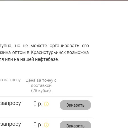
тупна, но не можете организовать его
нзина оптом в Краснотурьинск возможна
ля или на нашей нефтебазе.
а за тонну
Цена за тонну с
доставкой
(28 кубов)
 запросу
0 р.
Заказать
 запросу
0 р.
Заказать