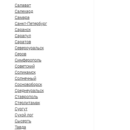
Салават
Салехард
Самара
Санкт-Петербург
Саранск
Сарапул
Саратов
Североуральск
Серов
Симферополь
Советский
Соликамск
Солнечный
Сосновоборск
Среднеуральск
Ставрополь
Стерлитамак
Сургут
Сухой лог
Сысерть
Тавда