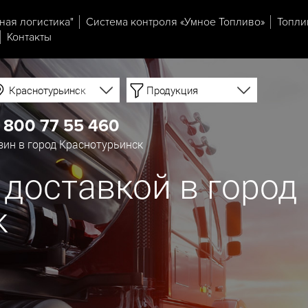
ная логистика"
Система контроля «Умное Топливо»
Топли
Контакты
Краснотурьинск
Продукция
 800 77 55 460
ин в город Краснотурьинск
 доставкой в город
к