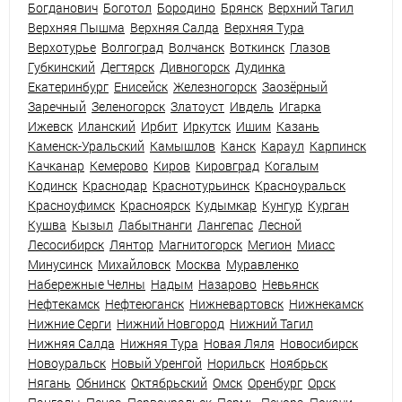
Богданович
Боготол
Бородино
Брянск
Верхний Тагил
Верхняя Пышма
Верхняя Салда
Верхняя Тура
Верхотурье
Волгоград
Волчанск
Воткинск
Глазов
Губкинский
Дегтярск
Дивногорск
Дудинка
Екатеринбург
Енисейск
Железногорск
Заозёрный
Заречный
Зеленогорск
Златоуст
Ивдель
Игарка
Ижевск
Иланский
Ирбит
Иркутск
Ишим
Казань
Каменск-Уральский
Камышлов
Канск
Караул
Карпинск
Качканар
Кемерово
Киров
Кировград
Когалым
Кодинск
Краснодар
Краснотурьинск
Красноуральск
Красноуфимск
Красноярск
Кудымкар
Кунгур
Курган
Кушва
Кызыл
Лабытнанги
Лангепас
Лесной
Лесосибирск
Лянтор
Магнитогорск
Мегион
Миасс
Минусинск
Михайловск
Москва
Муравленко
Набережные Челны
Надым
Назарово
Невьянск
Нефтекамск
Нефтеюганск
Нижневартовск
Нижнекамск
Нижние Серги
Нижний Новгород
Нижний Тагил
Нижняя Салда
Нижняя Тура
Новая Ляля
Новосибирск
Новоуральск
Новый Уренгой
Норильск
Ноябрьск
Нягань
Обнинск
Октябрьский
Омск
Оренбург
Орск