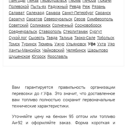
Пангоды
Пенза
Первоуральск
Пермь
Печора
Покачи
Полевской
Пыть-ях
Радужный
Ревда
Реж
Рязань
Салават
Салехард
Самара
Санкт-Петербург
Саранск
Сарапул
Саратов
Североуральск
Серов
Симферополь
Советский
Соликамск
Солнечный
Сосновоборск
Среднеуральск
Ставрополь
Стерлитамак
Сургут
Сухой лог
Сысерть
Тавда
Талица
Тарко-Сале
Тобольск
Томск
Туринск
Тюмень
Ужур
Ульяновск
Уфа
Ухта
Уяр
Ханты-Мансийск
Чайковский
Челябинск
Шарыпово
Шушенское
Югорск
Ярославль
Вам гарантируется правильность организации
перевозки до г.Уфа. Это значит, что доставленное
вам топливо полностью сохранит первоначальные
технические характеристики.
Уточняйте цену на бензин 95 оптом или топливо
Аи-92 и оформляйте заказ. Форма короткая и