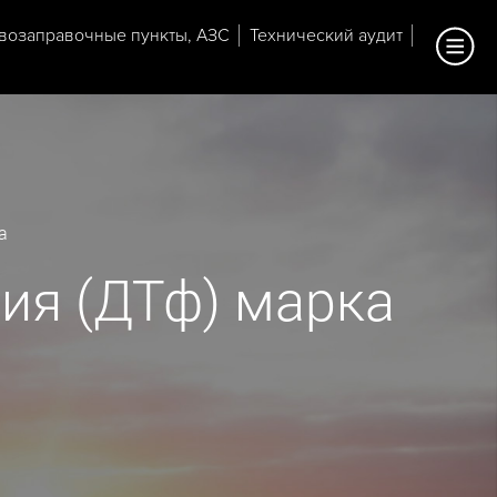
возаправочные пункты, АЗС
Технический аудит
а
ия (ДТф) марка