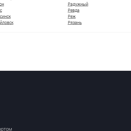
он
Радужный
с
Ревда
синск
Реж
йловск
Рязань
ортом