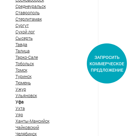
Среднеуральск
Ставрополь
Стерлитамак
Сургут
Сухой лог
Сысерть
Тавда
Талица
ЗАПРОСИТЬ
Тарко-Сале
КОММЕРЧЕСКОЕ
Тобольск
ПРЕДЛОЖЕНИЕ
Томск
Туринск
Тюмень
Ужур
Ульяновск
Уфа
Ухта
Уяр
Ханты-Мансийск
Чайковский
Челябинск