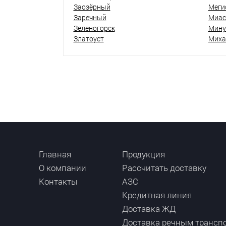
Заозёрный
Меги
Заречный
Миас
Зеленогорск
Мину
Златоуст
Миха
Главная
Продукция
О компании
Рассчитать доставку
Контакты
АЗС
Кредитная линия
Доставка ЖД
Доставка речным трансп