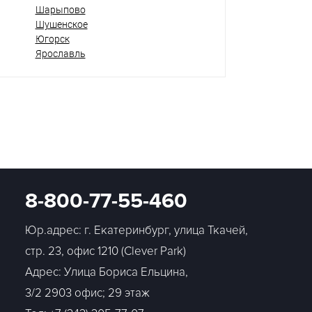
Шарыпово
Шушенское
Югорск
Ярославль
8-800-77-55-460
Юр.адрес: г. Екатеринбург, улица Ткачей,
стр. 23, офис 1210 (Clever Park)
Адрес: Улица Бориса Ельцина,
3/2 2903 офис; 29 этаж