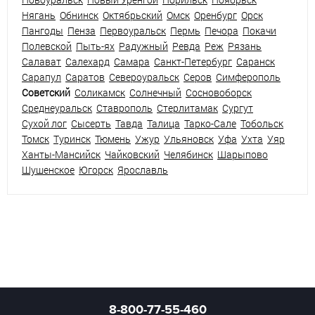
Нягань
Обнинск
Октябрьский
Омск
Оренбург
Орск
Пангоды
Пенза
Первоуральск
Пермь
Печора
Покачи
Полевской
Пыть-ях
Радужный
Ревда
Реж
Рязань
Салават
Салехард
Самара
Санкт-Петербург
Саранск
Сарапул
Саратов
Североуральск
Серов
Симферополь
Советский
Соликамск
Солнечный
Сосновоборск
Среднеуральск
Ставрополь
Стерлитамак
Сургут
Сухой лог
Сысерть
Тавда
Талица
Тарко-Сале
Тобольск
Томск
Туринск
Тюмень
Ужур
Ульяновск
Уфа
Ухта
Уяр
Ханты-Мансийск
Чайковский
Челябинск
Шарыпово
Шушенское
Югорск
Ярославль
8-800-77-55-460