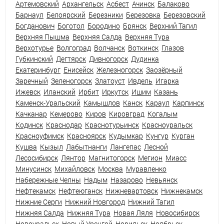
Артемовский
Архангельск
Асбест
Ачинск
Балаково
Барнаул
Белоярский
Березники
Березовка
Березовский
Богданович
Боготол
Бородино
Брянск
Верхний Тагил
Верхняя Пышма
Верхняя Салда
Верхняя Тура
Верхотурье
Волгоград
Волчанск
Воткинск
Глазов
Губкинский
Дегтярск
Дивногорск
Дудинка
Екатеринбург
Енисейск
Железногорск
Заозёрный
Заречный
Зеленогорск
Златоуст
Ивдель
Игарка
Ижевск
Иланский
Ирбит
Иркутск
Ишим
Казань
Каменск-Уральский
Камышлов
Канск
Караул
Карпинск
Качканар
Кемерово
Киров
Кировград
Когалым
Кодинск
Краснодар
Краснотурьинск
Красноуральск
Красноуфимск
Красноярск
Кудымкар
Кунгур
Курган
Кушва
Кызыл
Лабытнанги
Лангепас
Лесной
Лесосибирск
Лянтор
Магнитогорск
Мегион
Миасс
Минусинск
Михайловск
Москва
Муравленко
Набережные Челны
Надым
Назарово
Невьянск
Нефтекамск
Нефтеюганск
Нижневартовск
Нижнекамск
Нижние Серги
Нижний Новгород
Нижний Тагил
Нижняя Салда
Нижняя Тура
Новая Ляля
Новосибирск
Новоуральск
Новый Уренгой
Норильск
Ноябрьск