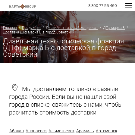
8 800 77 55 460
Главная
/
Продукция
/
Дистиллят газовый конденсат
/
ДТф марка Б
/
Доставка ДТф марка Б в город Советский
Дизельная технологическая фракция
(ДТф) марка Б с доставкой в город
Советский
Мы доставляем топливо в разные
города России. Если вы не нашли свой
город в списке, свяжитесь с нами, чтобы
расчитать стоимость доставки.
Абакан
Алапаевск
Альметьевск
Арамиль
Артёмовск