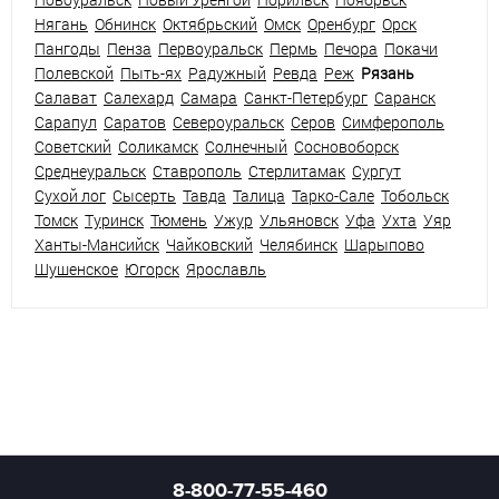
Нягань
Обнинск
Октябрьский
Омск
Оренбург
Орск
Пангоды
Пенза
Первоуральск
Пермь
Печора
Покачи
Полевской
Пыть-ях
Радужный
Ревда
Реж
Рязань
Салават
Салехард
Самара
Санкт-Петербург
Саранск
Сарапул
Саратов
Североуральск
Серов
Симферополь
Советский
Соликамск
Солнечный
Сосновоборск
Среднеуральск
Ставрополь
Стерлитамак
Сургут
Сухой лог
Сысерть
Тавда
Талица
Тарко-Сале
Тобольск
Томск
Туринск
Тюмень
Ужур
Ульяновск
Уфа
Ухта
Уяр
Ханты-Мансийск
Чайковский
Челябинск
Шарыпово
Шушенское
Югорск
Ярославль
8-800-77-55-460