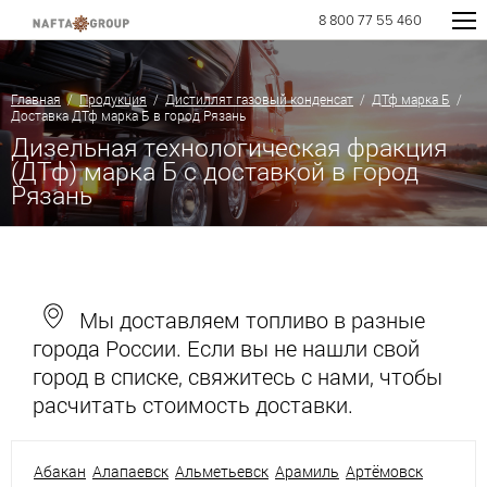
8 800 77 55 460
Главная
/
Продукция
/
Дистиллят газовый конденсат
/
ДТф марка Б
/
Доставка ДТф марка Б в город Рязань
Дизельная технологическая фракция
(ДТф) марка Б с доставкой в город
Рязань
Мы доставляем топливо в разные
города России. Если вы не нашли свой
город в списке, свяжитесь с нами, чтобы
расчитать стоимость доставки.
Абакан
Алапаевск
Альметьевск
Арамиль
Артёмовск