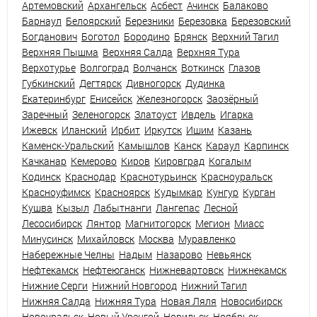
Артемовский
Архангельск
Асбест
Ачинск
Балаково
Барнаул
Белоярский
Березники
Березовка
Березовский
Богданович
Боготол
Бородино
Брянск
Верхний Тагил
Верхняя Пышма
Верхняя Салда
Верхняя Тура
Верхотурье
Волгоград
Волчанск
Воткинск
Глазов
Губкинский
Дегтярск
Дивногорск
Дудинка
Екатеринбург
Енисейск
Железногорск
Заозёрный
Заречный
Зеленогорск
Златоуст
Ивдель
Игарка
Ижевск
Иланский
Ирбит
Иркутск
Ишим
Казань
Каменск-Уральский
Камышлов
Канск
Караул
Карпинск
Качканар
Кемерово
Киров
Кировград
Когалым
Кодинск
Краснодар
Краснотурьинск
Красноуральск
Красноуфимск
Красноярск
Кудымкар
Кунгур
Курган
Кушва
Кызыл
Лабытнанги
Лангепас
Лесной
Лесосибирск
Лянтор
Магнитогорск
Мегион
Миасс
Минусинск
Михайловск
Москва
Муравленко
Набережные Челны
Надым
Назарово
Невьянск
Нефтекамск
Нефтеюганск
Нижневартовск
Нижнекамск
Нижние Серги
Нижний Новгород
Нижний Тагил
Нижняя Салда
Нижняя Тура
Новая Ляля
Новосибирск
Новоуральск
Новый Уренгой
Норильск
Ноябрьск