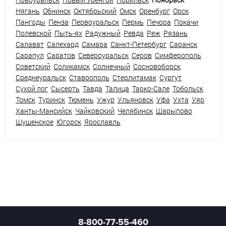
Нягань
Обнинск
Октябрьский
Омск
Оренбург
Орск
Пангоды
Пенза
Первоуральск
Пермь
Печора
Покачи
Полевской
Пыть-ях
Радужный
Ревда
Реж
Рязань
Салават
Салехард
Самара
Санкт-Петербург
Саранск
Сарапул
Саратов
Североуральск
Серов
Симферополь
Советский
Соликамск
Солнечный
Сосновоборск
Среднеуральск
Ставрополь
Стерлитамак
Сургут
Сухой лог
Сысерть
Тавда
Талица
Тарко-Сале
Тобольск
Томск
Туринск
Тюмень
Ужур
Ульяновск
Уфа
Ухта
Уяр
Ханты-Мансийск
Чайковский
Челябинск
Шарыпово
Шушенское
Югорск
Ярославль
8-800-77-55-460