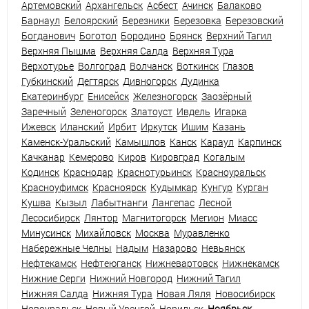
Артемовский
Архангельск
Асбест
Ачинск
Балаково
Барнаул
Белоярский
Березники
Березовка
Березовский
Богданович
Боготол
Бородино
Брянск
Верхний Тагил
Верхняя Пышма
Верхняя Салда
Верхняя Тура
Верхотурье
Волгоград
Волчанск
Воткинск
Глазов
Губкинский
Дегтярск
Дивногорск
Дудинка
Екатеринбург
Енисейск
Железногорск
Заозёрный
Заречный
Зеленогорск
Златоуст
Ивдель
Игарка
Ижевск
Иланский
Ирбит
Иркутск
Ишим
Казань
Каменск-Уральский
Камышлов
Канск
Караул
Карпинск
Качканар
Кемерово
Киров
Кировград
Когалым
Кодинск
Краснодар
Краснотурьинск
Красноуральск
Красноуфимск
Красноярск
Кудымкар
Кунгур
Курган
Кушва
Кызыл
Лабытнанги
Лангепас
Лесной
Лесосибирск
Лянтор
Магнитогорск
Мегион
Миасс
Минусинск
Михайловск
Москва
Муравленко
Набережные Челны
Надым
Назарово
Невьянск
Нефтекамск
Нефтеюганск
Нижневартовск
Нижнекамск
Нижние Серги
Нижний Новгород
Нижний Тагил
Нижняя Салда
Нижняя Тура
Новая Ляля
Новосибирск
Новоуральск
Новый Уренгой
Норильск
Ноябрьск