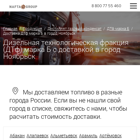
8 800 77 55 460
Главная
/
Продукция
/
Дистиллят газовый конденсат
/
ДТф марка Б
/
Доставка ДТф марка Б в город Ноябрьск
Дизельная технологическая фракция
(ДТф) марка Б с доставкой в город
Ноябрьск
Мы доставляем топливо в разные
города России. Если вы не нашли свой
город в списке, свяжитесь с нами, чтобы
расчитать стоимость доставки.
Абакан
Алапаевск
Альметьевск
Арамиль
Артёмовск