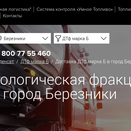
ная логистика"
Система контроля «Умное Топливо»
Топли
Контакты
Березники
ДТф марка Б
 800 77 55 460
денсат
/
ДТф марка Б
/ Доставка ДТф марка Б в город Бе
ологическая фракц
в город Березники