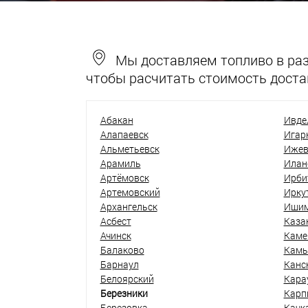
Мы доставляем топливо в разн
чтобы расчитать стоимость доста
Абакан
Ивде
Алапаевск
Игар
Альметьевск
Ижев
Арамиль
Илан
Артёмовск
Ирби
Артемовский
Ирку
Архангельск
Иши
Асбест
Каза
Ачинск
Каме
Балаково
Кам
Барнаул
Канс
Белоярский
Кара
Березники
Карп
Березовка
Качк