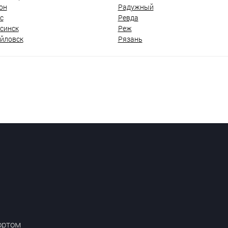
он
Радужный
с
Ревда
синск
Реж
йловск
Рязань
ортом