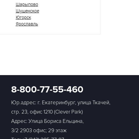
Шарыпово
Шушенское
Югорск
Ярославль
8-800-77-55-460
Юр.адрес: г. Екатеринбург, улица Ткачей,
стр. 23, офис 1210 (Clever Park)
Адрес: Улица Бориса Ельцина,
3/2 2903 офис; 29 этаж