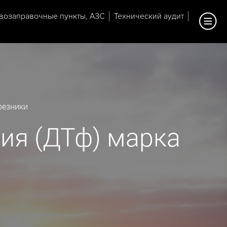
возаправочные пункты, АЗС
Технический аудит
резники
ия (ДТф) марка