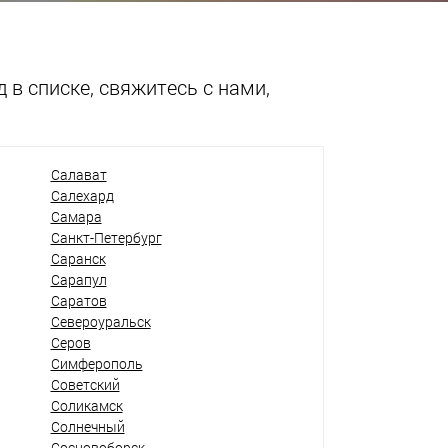
 в списке, свяжитесь с нами,
Салават
Салехард
Самара
Санкт-Петербург
Саранск
Сарапул
Саратов
Североуральск
Серов
Симферополь
Советский
Соликамск
Солнечный
Сосновоборск