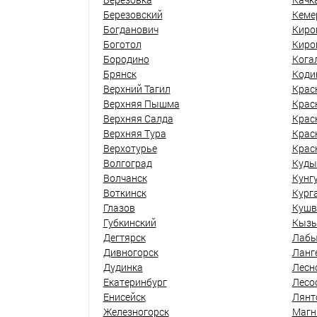
Березовский
Кеме
Богданович
Киро
Боготол
Киро
Бородино
Кога
Брянск
Коди
Верхний Тагил
Крас
Верхняя Пышма
Крас
Верхняя Салда
Крас
Верхняя Тура
Крас
Верхотурье
Крас
Волгоград
Куды
Волчанск
Кунг
Воткинск
Кург
Глазов
Кушв
Губкинский
Кыз
Дегтярск
Лабы
Дивногорск
Ланг
Дудинка
Лесн
Екатеринбург
Лесо
Енисейск
Лянт
Железногорск
Магн