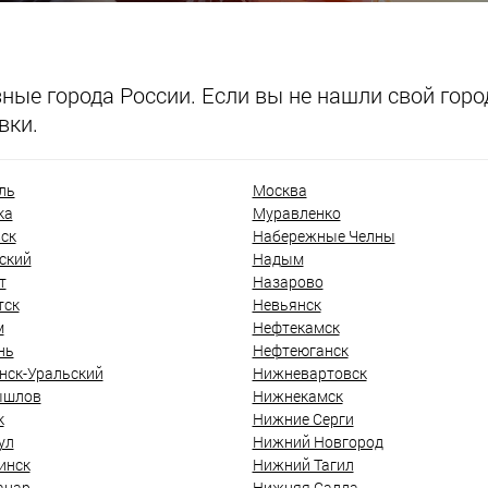
ые города России. Если вы не нашли свой город
вки.
ль
Москва
ка
Муравленко
ск
Набережные Челны
ский
Надым
т
Назарово
тск
Невьянск
м
Нефтекамск
нь
Нефтеюганск
нск-Уральский
Нижневартовск
ышлов
Нижнекамск
к
Нижние Серги
ул
Нижний Новгород
инск
Нижний Тагил
анар
Нижняя Салда