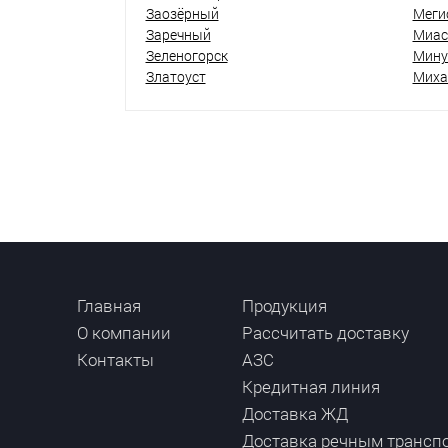
Заозёрный
Меги
Заречный
Миас
Зеленогорск
Мину
Златоуст
Миха
Главная
Продукция
О компании
Рассчитать доставку
Контакты
АЗС
Кредитная линия
Доставка ЖД
Доставка речным трансп