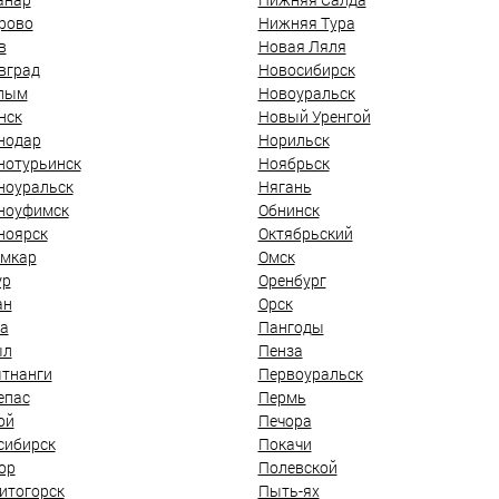
рово
Нижняя Тура
в
Новая Ляля
вград
Новосибирск
лым
Новоуральск
нск
Новый Уренгой
нодар
Норильск
нотурьинск
Ноябрьск
ноуральск
Нягань
ноуфимск
Обнинск
ноярск
Октябрьский
мкар
Омск
ур
Оренбург
ан
Орск
а
Пангоды
ыл
Пенза
тнанги
Первоуральск
епас
Пермь
ой
Печора
сибирск
Покачи
ор
Полевской
итогорск
Пыть-ях