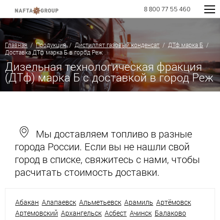
8 800 77 55 460
Главная
/
Продукция
/
Дистиллят газовый конденсат
/
ДТф марка Б
/
Доставка ДТф марка Б в город Реж
Дизельная технологическая фракция
(ДТф) марка Б с доставкой в город Реж
Мы доставляем топливо в разные
города России. Если вы не нашли свой
город в списке, свяжитесь с нами, чтобы
расчитать стоимость доставки.
Абакан
Алапаевск
Альметьевск
Арамиль
Артёмовск
Артемовский
Архангельск
Асбест
Ачинск
Балаково