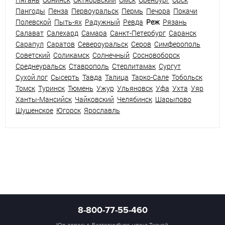
Пангоды
Пенза
Первоуральск
Пермь
Печора
Покачи
Полевской
Пыть-ях
Радужный
Ревда
Реж
Рязань
Салават
Салехард
Самара
Санкт-Петербург
Саранск
Сарапул
Саратов
Североуральск
Серов
Симферополь
Советский
Соликамск
Солнечный
Сосновоборск
Среднеуральск
Ставрополь
Стерлитамак
Сургут
Сухой лог
Сысерть
Тавда
Талица
Тарко-Сале
Тобольск
Томск
Туринск
Тюмень
Ужур
Ульяновск
Уфа
Ухта
Уяр
Ханты-Мансийск
Чайковский
Челябинск
Шарыпово
Шушенское
Югорск
Ярославль
8-800-77-55-460