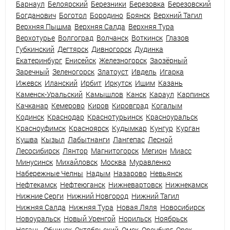
Барнаул
Белоярский
Березники
Березовка
Березовский
Богданович
Боготол
Бородино
Брянск
Верхний Тагил
Верхняя Пышма
Верхняя Салда
Верхняя Тура
Верхотурье
Волгоград
Волчанск
Воткинск
Глазов
Губкинский
Дегтярск
Дивногорск
Дудинка
Екатеринбург
Енисейск
Железногорск
Заозёрный
Заречный
Зеленогорск
Златоуст
Ивдель
Игарка
Ижевск
Иланский
Ирбит
Иркутск
Ишим
Казань
Каменск-Уральский
Камышлов
Канск
Караул
Карпинск
Качканар
Кемерово
Киров
Кировград
Когалым
Кодинск
Краснодар
Краснотурьинск
Красноуральск
Красноуфимск
Красноярск
Кудымкар
Кунгур
Курган
Кушва
Кызыл
Лабытнанги
Лангепас
Лесной
Лесосибирск
Лянтор
Магнитогорск
Мегион
Миасс
Минусинск
Михайловск
Москва
Муравленко
Набережные Челны
Надым
Назарово
Невьянск
Нефтекамск
Нефтеюганск
Нижневартовск
Нижнекамск
Нижние Серги
Нижний Новгород
Нижний Тагил
Нижняя Салда
Нижняя Тура
Новая Ляля
Новосибирск
Новоуральск
Новый Уренгой
Норильск
Ноябрьск
Нягань
Обнинск
Октябрьский
Омск
Оренбург
Орск