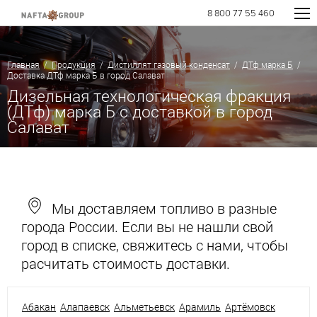
8 800 77 55 460
Главная
/
Продукция
/
Дистиллят газовый конденсат
/
ДТф марка Б
/
Доставка ДТф марка Б в город Салават
Дизельная технологическая фракция
(ДТф) марка Б с доставкой в город
Салават
Мы доставляем топливо в разные
города России. Если вы не нашли свой
город в списке, свяжитесь с нами, чтобы
расчитать стоимость доставки.
Абакан
Алапаевск
Альметьевск
Арамиль
Артёмовск