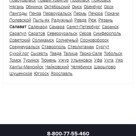
Нягань
Обнинск
Октябрьский
Омск
Оренбург
Орск
Пангоды
Пенза
Первоуральск
Пермь
Печора
Покачи
Полевской
Пыть-ях
Радужный
Ревда
Реж
Рязань
Салават
Салехард
Самара
Санкт-Петербург
Саранск
Сарапул
Саратов
Североуральск
Серов
Симферополь
Советский
Соликамск
Солнечный
Сосновоборск
Среднеуральск
Ставрополь
Стерлитамак
Сургут
Сухой лог
Сысерть
Тавда
Талица
Тарко-Сале
Тобольск
Томск
Туринск
Тюмень
Ужур
Ульяновск
Уфа
Ухта
Уяр
Ханты-Мансийск
Чайковский
Челябинск
Шарыпово
Шушенское
Югорск
Ярославль
8-800-77-55-460