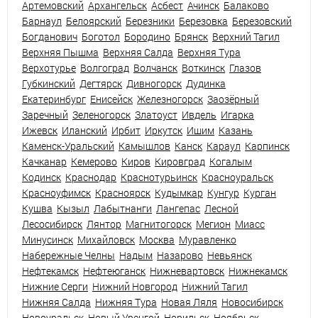
Артемовский
Архангельск
Асбест
Ачинск
Балаково
Барнаул
Белоярский
Березники
Березовка
Березовский
Богданович
Боготол
Бородино
Брянск
Верхний Тагил
Верхняя Пышма
Верхняя Салда
Верхняя Тура
Верхотурье
Волгоград
Волчанск
Воткинск
Глазов
Губкинский
Дегтярск
Дивногорск
Дудинка
Екатеринбург
Енисейск
Железногорск
Заозёрный
Заречный
Зеленогорск
Златоуст
Ивдель
Игарка
Ижевск
Иланский
Ирбит
Иркутск
Ишим
Казань
Каменск-Уральский
Камышлов
Канск
Караул
Карпинск
Качканар
Кемерово
Киров
Кировград
Когалым
Кодинск
Краснодар
Краснотурьинск
Красноуральск
Красноуфимск
Красноярск
Кудымкар
Кунгур
Курган
Кушва
Кызыл
Лабытнанги
Лангепас
Лесной
Лесосибирск
Лянтор
Магнитогорск
Мегион
Миасс
Минусинск
Михайловск
Москва
Муравленко
Набережные Челны
Надым
Назарово
Невьянск
Нефтекамск
Нефтеюганск
Нижневартовск
Нижнекамск
Нижние Серги
Нижний Новгород
Нижний Тагил
Нижняя Салда
Нижняя Тура
Новая Ляля
Новосибирск
Новоуральск
Новый Уренгой
Норильск
Ноябрьск