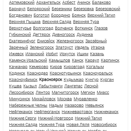
Артемовский
Архангельск
Асбест
Ачинск
Балаково
Барнаул
Белоярский
Березники
Березовка
Березовский
Богданович
Боготол
Бородино
Брянск
Верхний Тагил
Верхняя Пышма
Верхняя Салда
Верхняя Тура
Верхотурье
Волгоград
Волчанск
Воткинск
Глазов
Губкинский
Дегтярск
Дивногорск
Дудинка
Екатеринбург
Енисейск
Железногорск
Заозёрный
Заречный
Зеленогорск
Златоуст
Ивдель
Игарка
Ижевск
Иланский
Ирбит
Иркутск
Ишим
Казань
Каменск-Уральский
Камышлов
Канск
Караул
Карпинск
Качканар
Кемерово
Киров
Кировград
Когалым
Кодинск
Краснодар
Краснотурьинск
Красноуральск
Красноуфимск
Красноярск
Кудымкар
Кунгур
Курган
Кушва
Кызыл
Лабытнанги
Лангепас
Лесной
Лесосибирск
Лянтор
Магнитогорск
Мегион
Миасс
Минусинск
Михайловск
Москва
Муравленко
Набережные Челны
Надым
Назарово
Невьянск
Нефтекамск
Нефтеюганск
Нижневартовск
Нижнекамск
Нижние Серги
Нижний Новгород
Нижний Тагил
Нижняя Салда
Нижняя Тура
Новая Ляля
Новосибирск
Новоуральск
Новый Уренгой
Норильск
Ноябрьск