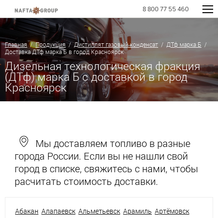
8 800 77 55 460
Главная
/
Продукция
/
Дистиллят газовый конденсат
/
ДТф марка Б
/
Доставка ДТф марка Б в город Красноярск
Дизельная технологическая фракция
(ДТф) марка Б с доставкой в город
Красноярск
Мы доставляем топливо в разные
города России. Если вы не нашли свой
город в списке, свяжитесь с нами, чтобы
расчитать стоимость доставки.
Абакан
Алапаевск
Альметьевск
Арамиль
Артёмовск