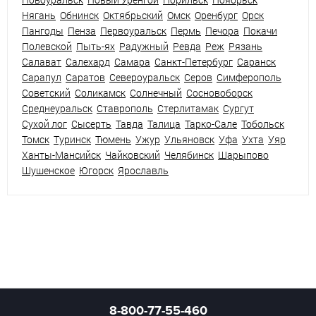
Нягань
Обнинск
Октябрьский
Омск
Оренбург
Орск
Пангоды
Пенза
Первоуральск
Пермь
Печора
Покачи
Полевской
Пыть-ях
Радужный
Ревда
Реж
Рязань
Салават
Салехард
Самара
Санкт-Петербург
Саранск
Сарапул
Саратов
Североуральск
Серов
Симферополь
Советский
Соликамск
Солнечный
Сосновоборск
Среднеуральск
Ставрополь
Стерлитамак
Сургут
Сухой лог
Сысерть
Тавда
Талица
Тарко-Сале
Тобольск
Томск
Туринск
Тюмень
Ужур
Ульяновск
Уфа
Ухта
Уяр
Ханты-Мансийск
Чайковский
Челябинск
Шарыпово
Шушенское
Югорск
Ярославль
8-800-77-55-460