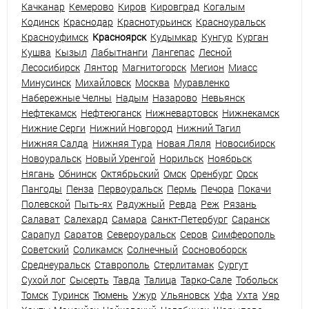
Качканар
Кемерово
Киров
Кировград
Когалым
Кодинск
Краснодар
Краснотурьинск
Красноуральск
Красноуфимск
Красноярск
Кудымкар
Кунгур
Курган
Кушва
Кызыл
Лабытнанги
Лангепас
Лесной
Лесосибирск
Лянтор
Магнитогорск
Мегион
Миасс
Минусинск
Михайловск
Москва
Муравленко
Набережные Челны
Надым
Назарово
Невьянск
Нефтекамск
Нефтеюганск
Нижневартовск
Нижнекамск
Нижние Серги
Нижний Новгород
Нижний Тагил
Нижняя Салда
Нижняя Тура
Новая Ляля
Новосибирск
Новоуральск
Новый Уренгой
Норильск
Ноябрьск
Нягань
Обнинск
Октябрьский
Омск
Оренбург
Орск
Пангоды
Пенза
Первоуральск
Пермь
Печора
Покачи
Полевской
Пыть-ях
Радужный
Ревда
Реж
Рязань
Салават
Салехард
Самара
Санкт-Петербург
Саранск
Сарапул
Саратов
Североуральск
Серов
Симферополь
Советский
Соликамск
Солнечный
Сосновоборск
Среднеуральск
Ставрополь
Стерлитамак
Сургут
Сухой лог
Сысерть
Тавда
Талица
Тарко-Сале
Тобольск
Томск
Туринск
Тюмень
Ужур
Ульяновск
Уфа
Ухта
Уяр