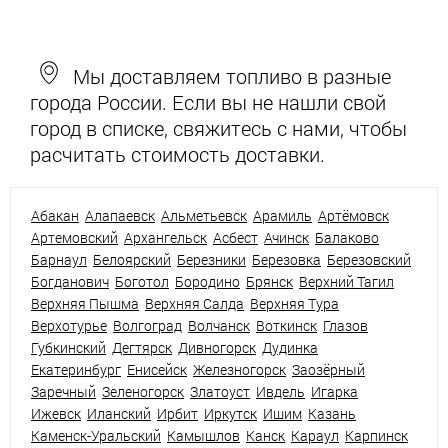
Мы доставляем топливо в разные
города России. Если вы не нашли свой
город в списке, свяжитесь с нами, чтобы
расчитать стоимость доставки.
Абакан
Алапаевск
Альметьевск
Арамиль
Артёмовск
Артемовский
Архангельск
Асбест
Ачинск
Балаково
Барнаул
Белоярский
Березники
Березовка
Березовский
Богданович
Боготол
Бородино
Брянск
Верхний Тагил
Верхняя Пышма
Верхняя Салда
Верхняя Тура
Верхотурье
Волгоград
Волчанск
Воткинск
Глазов
Губкинский
Дегтярск
Дивногорск
Дудинка
Екатеринбург
Енисейск
Железногорск
Заозёрный
Заречный
Зеленогорск
Златоуст
Ивдель
Игарка
Ижевск
Иланский
Ирбит
Иркутск
Ишим
Казань
Каменск-Уральский
Камышлов
Канск
Караул
Карпинск