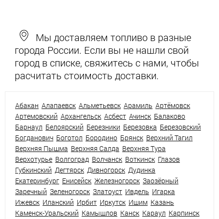
Мы доставляем топливо в разные
города России. Если вы не нашли свой
город в списке, свяжитесь с нами, чтобы
расчитать стоимость доставки.
Абакан
Алапаевск
Альметьевск
Арамиль
Артёмовск
Артемовский
Архангельск
Асбест
Ачинск
Балаково
Барнаул
Белоярский
Березники
Березовка
Березовский
Богданович
Боготол
Бородино
Брянск
Верхний Тагил
Верхняя Пышма
Верхняя Салда
Верхняя Тура
Верхотурье
Волгоград
Волчанск
Воткинск
Глазов
Губкинский
Дегтярск
Дивногорск
Дудинка
Екатеринбург
Енисейск
Железногорск
Заозёрный
Заречный
Зеленогорск
Златоуст
Ивдель
Игарка
Ижевск
Иланский
Ирбит
Иркутск
Ишим
Казань
Каменск-Уральский
Камышлов
Канск
Караул
Карпинск