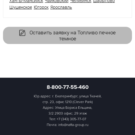
Ханты-Мансийск
Чайковский
Челябинск
Шарыпово
Шушенское
Югорск
Ярославль
Оставить заявку на Топливо печное
темное
8-800-77-55-460
Юр.адрес: г. Екатеринбург, улица Ткачей,
стр. 23, офис 1210 (Clever Park)
Адрес: Улица Бориса Ельцина,
3/2 2903 офис; 29 этаж
Тел:
+7 (343) 305-77-07
Почта: info@nafta-group.ru