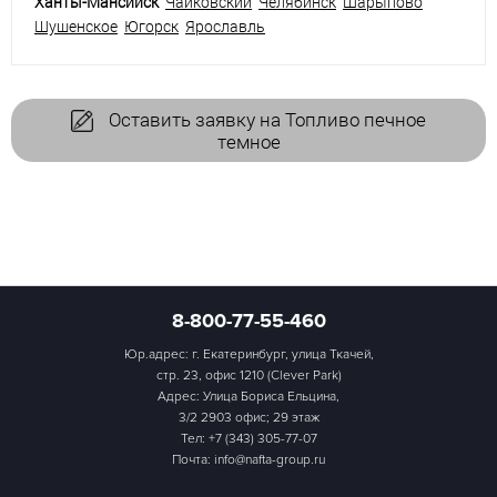
Ханты-Мансийск
Чайковский
Челябинск
Шарыпово
Шушенское
Югорск
Ярославль
Оставить заявку на Топливо печное
темное
8-800-77-55-460
Юр.адрес: г. Екатеринбург, улица Ткачей,
стр. 23, офис 1210 (Clever Park)
Адрес: Улица Бориса Ельцина,
3/2 2903 офис; 29 этаж
Тел:
+7 (343) 305-77-07
Почта: info@nafta-group.ru