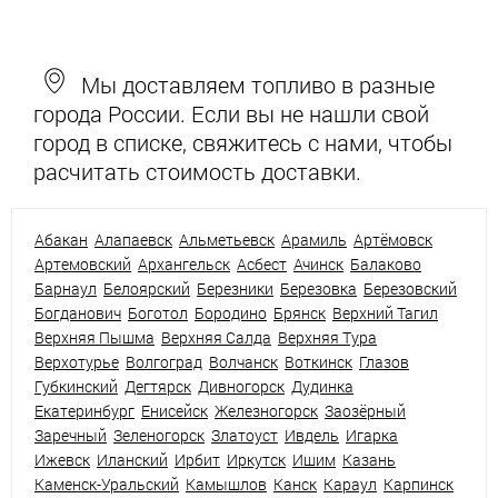
Мы доставляем топливо в разные
города России. Если вы не нашли свой
город в списке, свяжитесь с нами, чтобы
расчитать стоимость доставки.
Абакан
Алапаевск
Альметьевск
Арамиль
Артёмовск
Артемовский
Архангельск
Асбест
Ачинск
Балаково
Барнаул
Белоярский
Березники
Березовка
Березовский
Богданович
Боготол
Бородино
Брянск
Верхний Тагил
Верхняя Пышма
Верхняя Салда
Верхняя Тура
Верхотурье
Волгоград
Волчанск
Воткинск
Глазов
Губкинский
Дегтярск
Дивногорск
Дудинка
Екатеринбург
Енисейск
Железногорск
Заозёрный
Заречный
Зеленогорск
Златоуст
Ивдель
Игарка
Ижевск
Иланский
Ирбит
Иркутск
Ишим
Казань
Каменск-Уральский
Камышлов
Канск
Караул
Карпинск