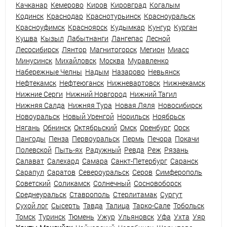
Качканар
Кемерово
Киров
Кировград
Когалым
Кодинск
Краснодар
Краснотурьинск
Красноуральск
Красноуфимск
Красноярск
Кудымкар
Кунгур
Курган
Кушва
Кызыл
Лабытнанги
Лангепас
Лесной
Лесосибирск
Лянтор
Магнитогорск
Мегион
Миасс
Минусинск
Михайловск
Москва
Муравленко
Набережные Челны
Надым
Назарово
Невьянск
Нефтекамск
Нефтеюганск
Нижневартовск
Нижнекамск
Нижние Серги
Нижний Новгород
Нижний Тагил
Нижняя Салда
Нижняя Тура
Новая Ляля
Новосибирск
Новоуральск
Новый Уренгой
Норильск
Ноябрьск
Нягань
Обнинск
Октябрьский
Омск
Оренбург
Орск
Пангоды
Пенза
Первоуральск
Пермь
Печора
Покачи
Полевской
Пыть-ях
Радужный
Ревда
Реж
Рязань
Салават
Салехард
Самара
Санкт-Петербург
Саранск
Сарапул
Саратов
Североуральск
Серов
Симферополь
Советский
Соликамск
Солнечный
Сосновоборск
Среднеуральск
Ставрополь
Стерлитамак
Сургут
Сухой лог
Сысерть
Тавда
Талица
Тарко-Сале
Тобольск
Томск
Туринск
Тюмень
Ужур
Ульяновск
Уфа
Ухта
Уяр