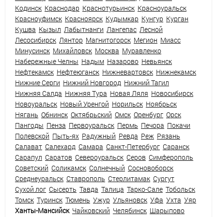
Кодинск
Краснодар
Краснотурьинск
Красноуральск
Красноуфимск
Красноярск
Кудымкар
Кунгур
Курган
Кушва
Кызыл
Лабытнанги
Лангепас
Лесной
Лесосибирск
Лянтор
Магнитогорск
Мегион
Миасс
Минусинск
Михайловск
Москва
Муравленко
Набережные Челны
Надым
Назарово
Невьянск
Нефтекамск
Нефтеюганск
Нижневартовск
Нижнекамск
Нижние Серги
Нижний Новгород
Нижний Тагил
Нижняя Салда
Нижняя Тура
Новая Ляля
Новосибирск
Новоуральск
Новый Уренгой
Норильск
Ноябрьск
Нягань
Обнинск
Октябрьский
Омск
Оренбург
Орск
Пангоды
Пенза
Первоуральск
Пермь
Печора
Покачи
Полевской
Пыть-ях
Радужный
Ревда
Реж
Рязань
Салават
Салехард
Самара
Санкт-Петербург
Саранск
Сарапул
Саратов
Североуральск
Серов
Симферополь
Советский
Соликамск
Солнечный
Сосновоборск
Среднеуральск
Ставрополь
Стерлитамак
Сургут
Сухой лог
Сысерть
Тавда
Талица
Тарко-Сале
Тобольск
Томск
Туринск
Тюмень
Ужур
Ульяновск
Уфа
Ухта
Уяр
Ханты-Мансийск
Чайковский
Челябинск
Шарыпово