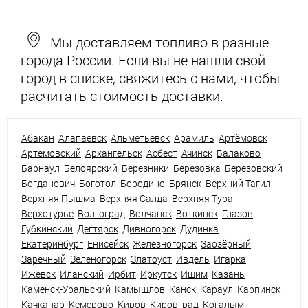
Мы доставляем топливо в разные
города России. Если вы не нашли свой
город в списке, свяжитесь с нами, чтобы
расчитать стоимость доставки.
Абакан
Алапаевск
Альметьевск
Арамиль
Артёмовск
Артемовский
Архангельск
Асбест
Ачинск
Балаково
Барнаул
Белоярский
Березники
Березовка
Березовский
Богданович
Боготол
Бородино
Брянск
Верхний Тагил
Верхняя Пышма
Верхняя Салда
Верхняя Тура
Верхотурье
Волгоград
Волчанск
Воткинск
Глазов
Губкинский
Дегтярск
Дивногорск
Дудинка
Екатеринбург
Енисейск
Железногорск
Заозёрный
Заречный
Зеленогорск
Златоуст
Ивдель
Игарка
Ижевск
Иланский
Ирбит
Иркутск
Ишим
Казань
Каменск-Уральский
Камышлов
Канск
Караул
Карпинск
Качканар
Кемерово
Киров
Кировград
Когалым