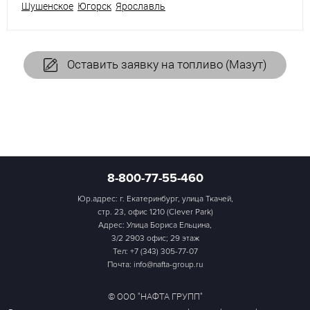
Шушенское
Югорск
Ярославль
Оставить заявку на топливо (Мазут)
8-800-77-55-460
Юр.адрес: г. Екатеринбург, улица Ткачей,
стр. 23, офис 1210 (Clever Park)
Адрес: Улица Бориса Ельцина,
3/2 2903 офис; 29 этаж
Тел:
+7 (343) 305-77-07
Почта: info@nafta-group.ru
© ООО "НАФТА ГРУПП"