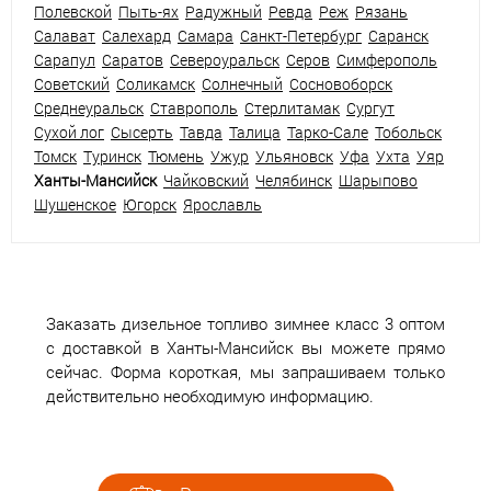
Полевской
Пыть-ях
Радужный
Ревда
Реж
Рязань
Салават
Салехард
Самара
Санкт-Петербург
Саранск
Сарапул
Саратов
Североуральск
Серов
Симферополь
Советский
Соликамск
Солнечный
Сосновоборск
Среднеуральск
Ставрополь
Стерлитамак
Сургут
Сухой лог
Сысерть
Тавда
Талица
Тарко-Сале
Тобольск
Томск
Туринск
Тюмень
Ужур
Ульяновск
Уфа
Ухта
Уяр
Ханты-Мансийск
Чайковский
Челябинск
Шарыпово
Шушенское
Югорск
Ярославль
Заказать дизельное топливо зимнее класс 3 оптом
с доставкой в Ханты-Мансийск вы можете прямо
сейчас. Форма короткая, мы запрашиваем только
действительно необходимую информацию.