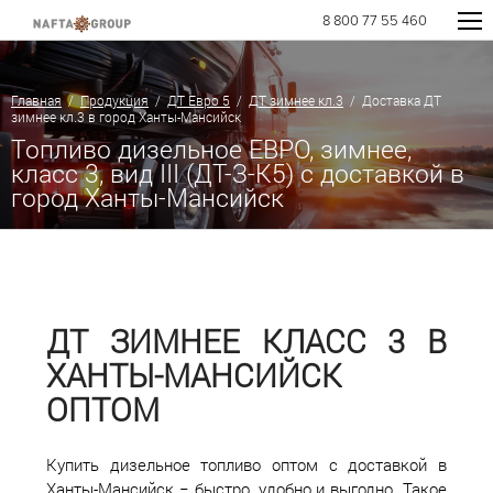
8 800 77 55 460
Главная
/
Продукция
/
ДТ Евро 5
/
ДТ зимнее кл.3
/ Доставка ДТ
зимнее кл.3 в город Ханты-Мансийск
Топливо дизельное ЕВРО, зимнее,
класс 3, вид III (ДТ-З-К5) с доставкой в
город Ханты-Мансийск
ДТ ЗИМНЕЕ КЛАСС 3 В
ХАНТЫ-МАНСИЙСК
ОПТОМ
Купить дизельное топливо оптом с доставкой в
Ханты-Мансийск − быстро, удобно и выгодно. Такое