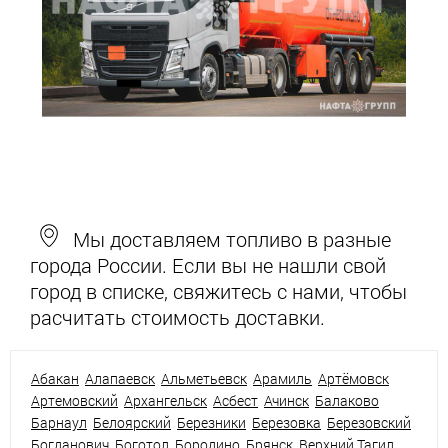
Мы доставляем топливо в разные
города России. Если вы не нашли свой
город в списке, свяжитесь с нами, чтобы
расчитать стоимость доставки.
Абакан
Алапаевск
Альметьевск
Арамиль
Артёмовск
Артемовский
Архангельск
Асбест
Ачинск
Балаково
Барнаул
Белоярский
Березники
Березовка
Березовский
Богданович
Боготол
Бородино
Брянск
Верхний Тагил