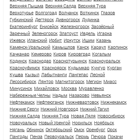
Верхняя Пышма
Верхняя Салда
Верхняя Тура
Верхотурье
Волгоград
Волчанск
Воткинск
Глазов
Губкинский
Дегтярск
Дивногорск
Дудинка
Екатеринбург
Енисейск
Железногорск
Заозёрный
Заречный
Зеленогорск
Златоуст
Ивдель
Игарка
Ижевск
Иланский
Ирбит
Иркутск
Ишим
Казань
Каменск-Уральский
Камышлов
Канск
Караул
Карпинск
Качканар
Кемерово
Киров
Кировград
Когалым
Кодинск
Краснодар
Краснотурьинск
Красноуральск
Красноуфимск
Красноярск
Кудымкар
Кунгур
Курган
Кушва
Кызыл
Лабытнанги
Лангепас
Лесной
Лесосибирск
Лянтор
Магнитогорск
Мегион
Миасс
Минусинск
Михайловск
Москва
Муравленко
Набережные Челны
Надым
Назарово
Невьянск
Нефтекамск
Нефтеюганск
Нижневартовск
Нижнекамск
Нижние Серги
Нижний Новгород
Нижний Тагил
Нижняя Салда
Нижняя Тура
Новая Ляля
Новосибирск
Новоуральск
Новый Уренгой
Норильск
Ноябрьск
Нягань
Обнинск
Октябрьский
Омск
Оренбург
Орск
Пангоды
Пенза
Первоуральск
Пермь
Печора
Покачи