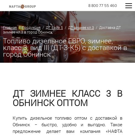
8 800 77 55 460
Главная
/
Продукция
/
ДТ Евро 5
/
ДТ зимнее кл.3
/ Доставка ДТ
зимнее кл.3 в город Обнинск
Топливо дизельное ЕВРО, зимнее,
класс 3, вид III (ДТ-З-К5) с доставкой в
город Обнинск
ДТ ЗИМНЕЕ КЛАСС 3 В
ОБНИНСК ОПТОМ
Купить дизельное топливо оптом с доставкой в
Обнинск − быстро, удобно и выгодно. Такое
предложение делает вам компания «НАФТА