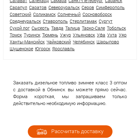
Салават
Салехард
Самара
Санкт-Петербург
Саранск
Сарапул
Саратов
Североуральск
Серов
Симферополь
Советский
Соликамск
Солнечный
Сосновоборск
Среднеуральск
Ставрополь
Стерлитамак
Сургут
Сухой лог
Сысерть
Тавда
Талица
Тарко-Сале
Тобольск
Томск
Туринск
Тюмень
Ужур
Ульяновск
Уфа
Ухта
Уяр
Ханты-Мансийск
Чайковский
Челябинск
Шарыпово
Шушенское
Югорск
Ярославль
Заказать дизельное топливо зимнее класс 3 оптом
с доставкой в Обнинск вы можете прямо сейчас.
Форма короткая, мы запрашиваем только
действительно необходимую информацию.
Рассчитать доставку