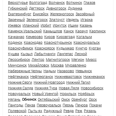
Верхотурье
Волгоград
Волчанск
Воткинск
Глазов
Губкинский
Дегтярск
Дивногорск
Дудинка
Екатеринбург
Енисейск
Железногорск
Заозёрный
Заречный
Зеленогорск
Златоуст
Ивдель
Игарка
Ижевск
Иланский
Ирбит
Иркутск
Ишим
Казань
Каменск-Уральский
Камышлов
Канск
Караул
Карпинск
Качканар
Кемерово
Киров
Кировград
Когалым
Кодинск
Краснодар
Краснотурьинск
Красноуральск
Красноуфимск
Красноярск
Кудымкар
Кунгур
Курган
Кушва
Кызыл
Лабытнанги
Лангепас
Лесной
Лесосибирск
Лянтор
Магнитогорск
Мегион
Миасс
Минусинск
Михайловск
Москва
Муравленко
Набережные Челны
Надым
Назарово
Невьянск
Нефтекамск
Нефтеюганск
Нижневартовск
Нижнекамск
Нижние Серги
Нижний Новгород
Нижний Тагил
Нижняя Салда
Нижняя Тура
Новая Ляля
Новосибирск
Новоуральск
Новый Уренгой
Норильск
Ноябрьск
Нягань
Обнинск
Октябрьский
Омск
Оренбург
Орск
Пангоды
Пенза
Первоуральск
Пермь
Печора
Покачи
Полевской
Пыть-ях
Радужный
Ревда
Реж
Рязань