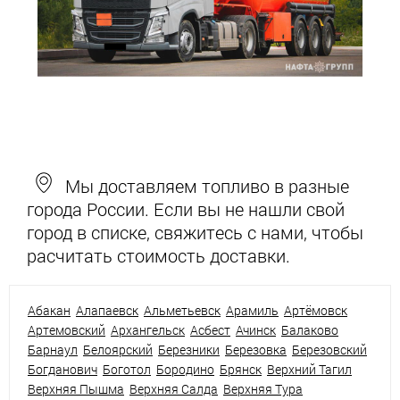
Мы доставляем топливо в разные
города России. Если вы не нашли свой
город в списке, свяжитесь с нами, чтобы
расчитать стоимость доставки.
Абакан
Алапаевск
Альметьевск
Арамиль
Артёмовск
Артемовский
Архангельск
Асбест
Ачинск
Балаково
Барнаул
Белоярский
Березники
Березовка
Березовский
Богданович
Боготол
Бородино
Брянск
Верхний Тагил
Верхняя Пышма
Верхняя Салда
Верхняя Тура