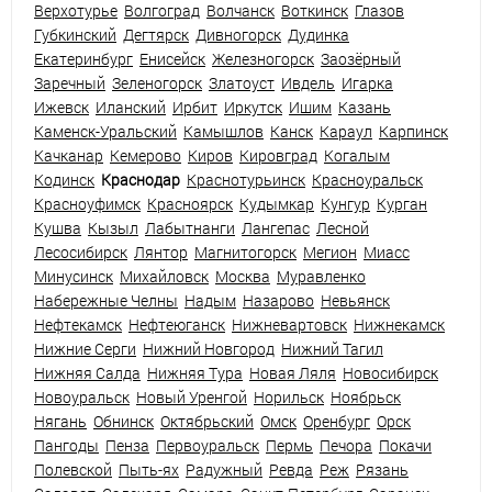
Верхотурье
Волгоград
Волчанск
Воткинск
Глазов
Губкинский
Дегтярск
Дивногорск
Дудинка
Екатеринбург
Енисейск
Железногорск
Заозёрный
Заречный
Зеленогорск
Златоуст
Ивдель
Игарка
Ижевск
Иланский
Ирбит
Иркутск
Ишим
Казань
Каменск-Уральский
Камышлов
Канск
Караул
Карпинск
Качканар
Кемерово
Киров
Кировград
Когалым
Кодинск
Краснодар
Краснотурьинск
Красноуральск
Красноуфимск
Красноярск
Кудымкар
Кунгур
Курган
Кушва
Кызыл
Лабытнанги
Лангепас
Лесной
Лесосибирск
Лянтор
Магнитогорск
Мегион
Миасс
Минусинск
Михайловск
Москва
Муравленко
Набережные Челны
Надым
Назарово
Невьянск
Нефтекамск
Нефтеюганск
Нижневартовск
Нижнекамск
Нижние Серги
Нижний Новгород
Нижний Тагил
Нижняя Салда
Нижняя Тура
Новая Ляля
Новосибирск
Новоуральск
Новый Уренгой
Норильск
Ноябрьск
Нягань
Обнинск
Октябрьский
Омск
Оренбург
Орск
Пангоды
Пенза
Первоуральск
Пермь
Печора
Покачи
Полевской
Пыть-ях
Радужный
Ревда
Реж
Рязань