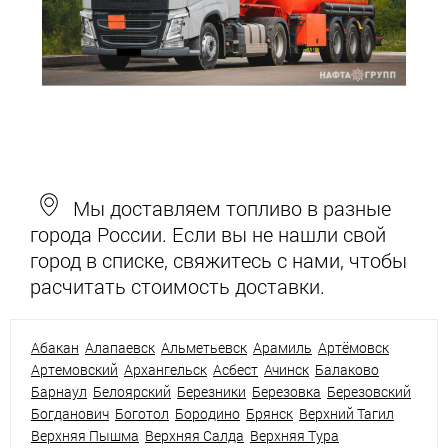
Мы доставляем топливо в разные
города России. Если вы не нашли свой
город в списке, свяжитесь с нами, чтобы
расчитать стоимость доставки.
Абакан
Алапаевск
Альметьевск
Арамиль
Артёмовск
Артемовский
Архангельск
Асбест
Ачинск
Балаково
Барнаул
Белоярский
Березники
Березовка
Березовский
Богданович
Боготол
Бородино
Брянск
Верхний Тагил
Верхняя Пышма
Верхняя Салда
Верхняя Тура