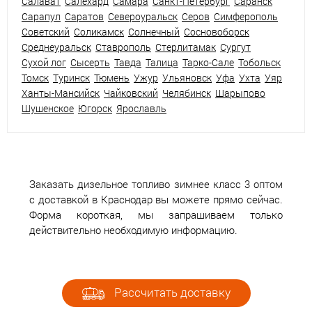
Салават
Салехард
Самара
Санкт-Петербург
Саранск
Сарапул
Саратов
Североуральск
Серов
Симферополь
Советский
Соликамск
Солнечный
Сосновоборск
Среднеуральск
Ставрополь
Стерлитамак
Сургут
Сухой лог
Сысерть
Тавда
Талица
Тарко-Сале
Тобольск
Томск
Туринск
Тюмень
Ужур
Ульяновск
Уфа
Ухта
Уяр
Ханты-Мансийск
Чайковский
Челябинск
Шарыпово
Шушенское
Югорск
Ярославль
Заказать дизельное топливо зимнее класс 3 оптом
с доставкой в Краснодар вы можете прямо сейчас.
Форма короткая, мы запрашиваем только
действительно необходимую информацию.
Рассчитать доставку