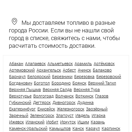
Мы доставляем топливо в разные
города России. Если вы не нашли свой
город в списке, свяжитесь с нами, чтобы
расчитать стоимость доставки.
Абакан
Алапаевск
Альметьевск
Арамиль
Артёмовск
Артемовский
Архангельск
Асбест
Ачинск
Балаково
Барнаул
Белоярский
Березники
Березовка
Березовский
Богданович
Боготол
Бородино
Брянск
Верхний Тагил
Верхняя Пышма
Верхняя Салда
Верхняя Тура
Верхотурье
Волгоград
Волчанск
Воткинск
Глазов
Губкинский
Дегтярск
Дивногорск
Дудинка
Екатеринбург
Енисейск
Железногорск
Заозёрный
Заречный
Зеленогорск
Златоуст
Ивдель
Игарка
Ижевск
Иланский
Ирбит
Иркутск
Ишим
Казань
Каменск-Уральский
Камышлов
Канск
Караул
Карпинск