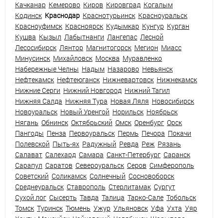
Качканар
Кемерово
Киров
Кировград
Когалым
Кодинск
Краснодар
Краснотурьинск
Красноуральск
Красноуфимск
Красноярск
Кудымкар
Кунгур
Курган
Кушва
Кызыл
Лабытнанги
Лангепас
Лесной
Лесосибирск
Лянтор
Магнитогорск
Мегион
Миасс
Минусинск
Михайловск
Москва
Муравленко
Набережные Челны
Надым
Назарово
Невьянск
Нефтекамск
Нефтеюганск
Нижневартовск
Нижнекамск
Нижние Серги
Нижний Новгород
Нижний Тагил
Нижняя Салда
Нижняя Тура
Новая Ляля
Новосибирск
Новоуральск
Новый Уренгой
Норильск
Ноябрьск
Нягань
Обнинск
Октябрьский
Омск
Оренбург
Орск
Пангоды
Пенза
Первоуральск
Пермь
Печора
Покачи
Полевской
Пыть-ях
Радужный
Ревда
Реж
Рязань
Салават
Салехард
Самара
Санкт-Петербург
Саранск
Сарапул
Саратов
Североуральск
Серов
Симферополь
Советский
Соликамск
Солнечный
Сосновоборск
Среднеуральск
Ставрополь
Стерлитамак
Сургут
Сухой лог
Сысерть
Тавда
Талица
Тарко-Сале
Тобольск
Томск
Туринск
Тюмень
Ужур
Ульяновск
Уфа
Ухта
Уяр