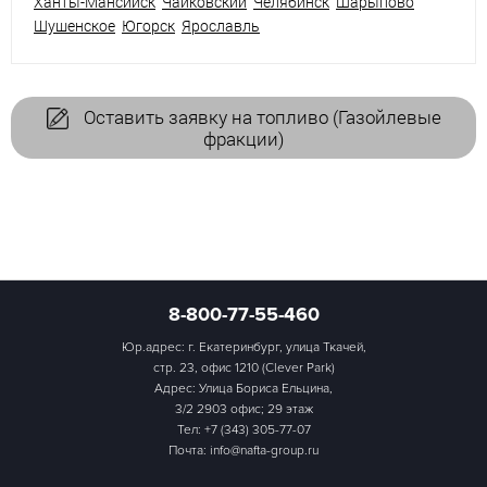
Ханты-Мансийск
Чайковский
Челябинск
Шарыпово
Шушенское
Югорск
Ярославль
Оставить заявку на топливо (Газойлевые
фракции)
8-800-77-55-460
Юр.адрес: г. Екатеринбург, улица Ткачей,
стр. 23, офис 1210 (Clever Park)
Адрес: Улица Бориса Ельцина,
3/2 2903 офис; 29 этаж
Тел:
+7 (343) 305-77-07
Почта: info@nafta-group.ru