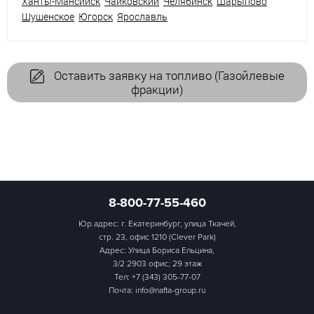
Ханты-Мансийск
Чайковский
Челябинск
Шарыпово
Шушенское
Югорск
Ярославль
Оставить заявку на топливо (Газойлевые
фракции)
8-800-77-55-460
Юр.адрес: г. Екатеринбург, улица Ткачей,
стр. 23, офис 1210 (Clever Park)
Адрес: Улица Бориса Ельцина,
3/2 2903 офис; 29 этаж
Тел:
+7 (343) 305-77-07
Почта: info@nafta-group.ru