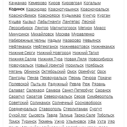
Качканар
Кемерово
Киров
Кировград
Когалым
Кодинск
Краснодар
Краснотурьинск
Красноуральск
Красноуфимск
Красноярск
Кудымкар
Кунгур
Курган
Кушва
Кызыл
Лабытнанги
Лангепас
Лесной
Лесосибирск
Лянтор
Магнитогорск
Мегион
Миасс
Минусинск
Михайловск
Москва
Муравленко
Набережные Челны
Надым
Назарово
Невьянск
Нефтекамск
Нефтеюганск
Нижневартовск
Нижнекамск
Нижние Серги
Нижний Новгород
Нижний Тагил
Нижняя Салда
Нижняя Тура
Новая Ляля
Новосибирск
Новоуральск
Новый Уренгой
Норильск
Ноябрьск
Нягань
Обнинск
Октябрьский
Омск
Оренбург
Орск
Пангоды
Пенза
Первоуральск
Пермь
Печора
Покачи
Полевской
Пыть-ях
Радужный
Ревда
Реж
Рязань
Салават
Салехард
Самара
Санкт-Петербург
Саранск
Сарапул
Саратов
Североуральск
Серов
Симферополь
Советский
Соликамск
Солнечный
Сосновоборск
Среднеуральск
Ставрополь
Стерлитамак
Сургут
Сухой лог
Сысерть
Тавда
Талица
Тарко-Сале
Тобольск
Томск
Туринск
Тюмень
Ужур
Ульяновск
Уфа
Ухта
Уяр