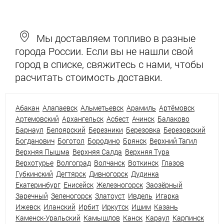
Мы доставляем топливо в разные
города России. Если вы не нашли свой
город в списке, свяжитесь с нами, чтобы
расчитать стоимость доставки.
Абакан
Алапаевск
Альметьевск
Арамиль
Артёмовск
Артемовский
Архангельск
Асбест
Ачинск
Балаково
Барнаул
Белоярский
Березники
Березовка
Березовский
Богданович
Боготол
Бородино
Брянск
Верхний Тагил
Верхняя Пышма
Верхняя Салда
Верхняя Тура
Верхотурье
Волгоград
Волчанск
Воткинск
Глазов
Губкинский
Дегтярск
Дивногорск
Дудинка
Екатеринбург
Енисейск
Железногорск
Заозёрный
Заречный
Зеленогорск
Златоуст
Ивдель
Игарка
Ижевск
Иланский
Ирбит
Иркутск
Ишим
Казань
Каменск-Уральский
Камышлов
Канск
Караул
Карпинск