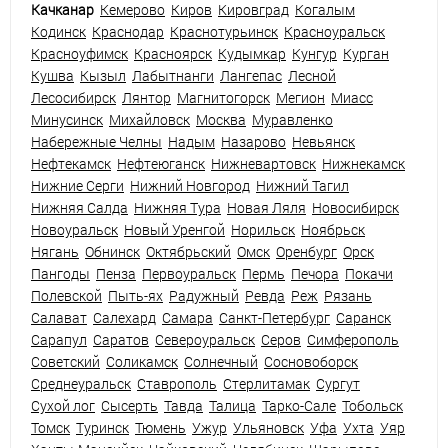
Качканар
Кемерово
Киров
Кировград
Когалым
Кодинск
Краснодар
Краснотурьинск
Красноуральск
Красноуфимск
Красноярск
Кудымкар
Кунгур
Курган
Кушва
Кызыл
Лабытнанги
Лангепас
Лесной
Лесосибирск
Лянтор
Магнитогорск
Мегион
Миасс
Минусинск
Михайловск
Москва
Муравленко
Набережные Челны
Надым
Назарово
Невьянск
Нефтекамск
Нефтеюганск
Нижневартовск
Нижнекамск
Нижние Серги
Нижний Новгород
Нижний Тагил
Нижняя Салда
Нижняя Тура
Новая Ляля
Новосибирск
Новоуральск
Новый Уренгой
Норильск
Ноябрьск
Нягань
Обнинск
Октябрьский
Омск
Оренбург
Орск
Пангоды
Пенза
Первоуральск
Пермь
Печора
Покачи
Полевской
Пыть-ях
Радужный
Ревда
Реж
Рязань
Салават
Салехард
Самара
Санкт-Петербург
Саранск
Сарапул
Саратов
Североуральск
Серов
Симферополь
Советский
Соликамск
Солнечный
Сосновоборск
Среднеуральск
Ставрополь
Стерлитамак
Сургут
Сухой лог
Сысерть
Тавда
Талица
Тарко-Сале
Тобольск
Томск
Туринск
Тюмень
Ужур
Ульяновск
Уфа
Ухта
Уяр