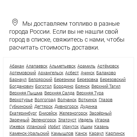
Мы доставляем топливо в разные
города России. Если вы не нашли свой
город в списке, свяжитесь с нами, чтобы
расчитать стоимость доставки.
Абакан
Алапаевск
Альметьевск
Арамиль
Артёмовск
Артемовский
Архангельск
Асбест
Ачинск
Балаково
Барнаул
Белоярский
Березники
Березовка
Березовский
Богданович
Боготол
Бородино
Брянск
Верхний Тагил
Верхняя Пышма
Верхняя Салда
Верхняя Тура
Верхотурье
Волгоград
Волчанск
Воткинск
Глазов
Губкинский
Дегтярск
Дивногорск
Дудинка
Екатеринбург
Енисейск
Железногорск
Заозёрный
Заречный
Зеленогорск
Златоуст
Ивдель
Игарка
Ижевск
Иланский
Ирбит
Иркутск
Ишим
Казань
Каменск-Уральский
Камышлов
Канск
Караул
Карпинск