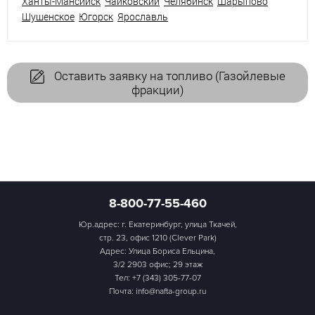
Ханты-Мансийск
Чайковский
Челябинск
Шарыпово
Шушенское
Югорск
Ярославль
Оставить заявку на топливо (Газойлевые
фракции)
8-800-77-55-460
Юр.адрес: г. Екатеринбург, улица Ткачей,
стр. 23, офис 1210 (Clever Park)
Адрес: Улица Бориса Ельцина,
3/2 2903 офис; 29 этаж
Тел:
+7 (343) 305-77-07
Почта: info@nafta-group.ru