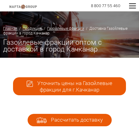
8 800 77 55 460
Главная
/
Продукция
/
Газойлевые фракции
/ Доставка Газойлевые
фракции в город Качканар
Газойлевые фракции оптом с
доставкой в город Качканар
Уточнить цены на Газойлевые
фракции для г.Качканар
Рассчитать доставку