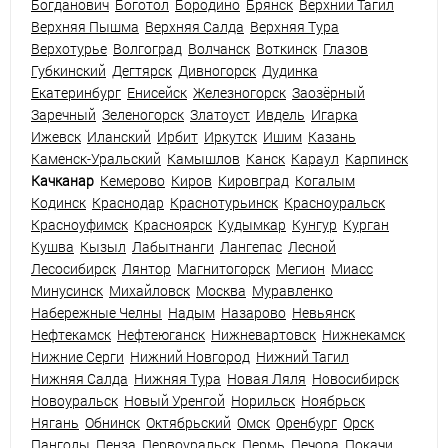
Богданович
Боготол
Бородино
Брянск
Верхний Тагил
Верхняя Пышма
Верхняя Салда
Верхняя Тура
Верхотурье
Волгоград
Волчанск
Воткинск
Глазов
Губкинский
Дегтярск
Дивногорск
Дудинка
Екатеринбург
Енисейск
Железногорск
Заозёрный
Заречный
Зеленогорск
Златоуст
Ивдель
Игарка
Ижевск
Иланский
Ирбит
Иркутск
Ишим
Казань
Каменск-Уральский
Камышлов
Канск
Караул
Карпинск
Качканар
Кемерово
Киров
Кировград
Когалым
Кодинск
Краснодар
Краснотурьинск
Красноуральск
Красноуфимск
Красноярск
Кудымкар
Кунгур
Курган
Кушва
Кызыл
Лабытнанги
Лангепас
Лесной
Лесосибирск
Лянтор
Магнитогорск
Мегион
Миасс
Минусинск
Михайловск
Москва
Муравленко
Набережные Челны
Надым
Назарово
Невьянск
Нефтекамск
Нефтеюганск
Нижневартовск
Нижнекамск
Нижние Серги
Нижний Новгород
Нижний Тагил
Нижняя Салда
Нижняя Тура
Новая Ляля
Новосибирск
Новоуральск
Новый Уренгой
Норильск
Ноябрьск
Нягань
Обнинск
Октябрьский
Омск
Оренбург
Орск
Пангоды
Пенза
Первоуральск
Пермь
Печора
Покачи