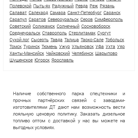
Полевской
Пыть-ях
Радужный
Ревда
Реж
Рязань
Салават
Салехард
Самара
Санкт-Петербург
Саранск
Сарапул
Саратов
Североуральск
Серов
Симферополь
Советский
Соликамск
Солнечный
Сосновоборск
Среднеуральск
Ставрополь
Стерлитамак
Сургут
Сухой лог
Сысерть
Тавда
Талица
Тарко-Сале
Тобольск
Томск
Туринск
Тюмень
Ужур
Ульяновск
Уфа
Ухта
Уяр
Ханты-Мансийск
Чайковский
Челябинск
Шарыпово
Шушенское
Югорск
Ярославль
Наличие собственного парка спецтехники и
прочных партнёрских связей с заводами-
изготовителями ДТ дают нам возможность вести
лояльную ценовую политику. Заказать дизельное
топливо оптом с доставкой у нас вы можете на
выгодных условиях.