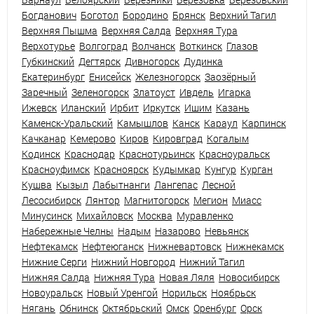
Богданович
Боготол
Бородино
Брянск
Верхний Тагил
Верхняя Пышма
Верхняя Салда
Верхняя Тура
Верхотурье
Волгоград
Волчанск
Воткинск
Глазов
Губкинский
Дегтярск
Дивногорск
Дудинка
Екатеринбург
Енисейск
Железногорск
Заозёрный
Заречный
Зеленогорск
Златоуст
Ивдель
Игарка
Ижевск
Иланский
Ирбит
Иркутск
Ишим
Казань
Каменск-Уральский
Камышлов
Канск
Караул
Карпинск
Качканар
Кемерово
Киров
Кировград
Когалым
Кодинск
Краснодар
Краснотурьинск
Красноуральск
Красноуфимск
Красноярск
Кудымкар
Кунгур
Курган
Кушва
Кызыл
Лабытнанги
Лангепас
Лесной
Лесосибирск
Лянтор
Магнитогорск
Мегион
Миасс
Минусинск
Михайловск
Москва
Муравленко
Набережные Челны
Надым
Назарово
Невьянск
Нефтекамск
Нефтеюганск
Нижневартовск
Нижнекамск
Нижние Серги
Нижний Новгород
Нижний Тагил
Нижняя Салда
Нижняя Тура
Новая Ляля
Новосибирск
Новоуральск
Новый Уренгой
Норильск
Ноябрьск
Нягань
Обнинск
Октябрьский
Омск
Оренбург
Орск