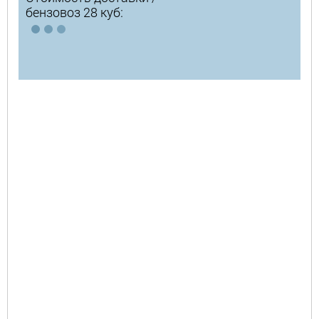
бензовоз 28 куб: