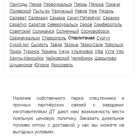
Пангоды
Пенза
Первоуральск
Пермь
Печора
Покачи
Полевской
Пыть-ях
Радужный
Ревда
Реж
Рязань
Салават
Салехард
Самара
Санкт-Петербург
Саранск
Сарапул
Саратов
Североуральск
Серов
Симферополь
Советский
Соликамск
Солнечный
Сосновоборск
Среднеуральск
Ставрополь
Стерлитамак
Сургут
Сухой лог
Сысерть
Тавда
Талица
Тарко-Сале
Тобольск
Томск
Туринск
Тюмень
Ужур
Ульяновск
Уфа
Ухта
Уяр
Ханты-Мансийск
Чайковский
Челябинск
Шарыпово
Шушенское
Югорск
Ярославль
Наличие собственного парка спецтехники и
прочных партнёрских связей с заводами-
изготовителями ДТ дают нам возможность вести
лояльную ценовую политику. Заказать дизельное
топливо оптом с доставкой у нас вы можете на
выгодных условиях.