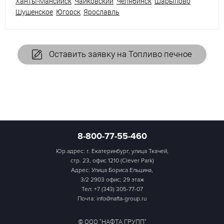
Ханты-Мансийск
Чайковский
Челябинск
Шарыпово
Шушенское
Югорск
Ярославль
Оставить заявку на Топливо печное
8-800-77-55-460
Юр.адрес: г. Екатеринбург, улица Ткачей,
стр. 23, офис 1210 (Clever Park)
Адрес: Улица Бориса Ельцина,
3/2 2903 офис; 29 этаж
Тел:
+7 (343) 305-77-07
Почта: info@nafta-group.ru
© ООО "НАФТА ГРУПП"