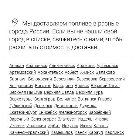
Мы доставляем топливо в разные
города России. Если вы не нашли свой
город в списке, свяжитесь с нами, чтобы
расчитать стоимость доставки.
Абакан
Алапаевск
Альметьевск
Арамиль
Артёмовск
Артемовский
Архангельск
Асбест
Ачинск
Балаково
Барнаул
Белоярский
Березники
Березовка
Березовский
Богданович
Боготол
Бородино
Брянск
Верхний Тагил
Верхняя Пышма
Верхняя Салда
Верхняя Тура
Верхотурье
Волгоград
Волчанск
Воткинск
Глазов
Губкинский
Дегтярск
Дивногорск
Дудинка
Екатеринбург
Енисейск
Железногорск
Заозёрный
Заречный
Зеленогорск
Златоуст
Ивдель
Игарка
Ижевск
Иланский
Ирбит
Иркутск
Ишим
Казань
Каменск-Уральский
Камышлов
Канск
Караул
Карпинск