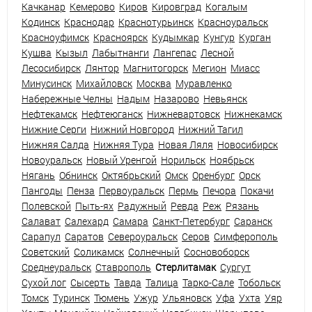
Качканар
Кемерово
Киров
Кировград
Когалым
Кодинск
Краснодар
Краснотурьинск
Красноуральск
Красноуфимск
Красноярск
Кудымкар
Кунгур
Курган
Кушва
Кызыл
Лабытнанги
Лангепас
Лесной
Лесосибирск
Лянтор
Магнитогорск
Мегион
Миасс
Минусинск
Михайловск
Москва
Муравленко
Набережные Челны
Надым
Назарово
Невьянск
Нефтекамск
Нефтеюганск
Нижневартовск
Нижнекамск
Нижние Серги
Нижний Новгород
Нижний Тагил
Нижняя Салда
Нижняя Тура
Новая Ляля
Новосибирск
Новоуральск
Новый Уренгой
Норильск
Ноябрьск
Нягань
Обнинск
Октябрьский
Омск
Оренбург
Орск
Пангоды
Пенза
Первоуральск
Пермь
Печора
Покачи
Полевской
Пыть-ях
Радужный
Ревда
Реж
Рязань
Салават
Салехард
Самара
Санкт-Петербург
Саранск
Сарапул
Саратов
Североуральск
Серов
Симферополь
Советский
Соликамск
Солнечный
Сосновоборск
Среднеуральск
Ставрополь
Стерлитамак
Сургут
Сухой лог
Сысерть
Тавда
Талица
Тарко-Сале
Тобольск
Томск
Туринск
Тюмень
Ужур
Ульяновск
Уфа
Ухта
Уяр