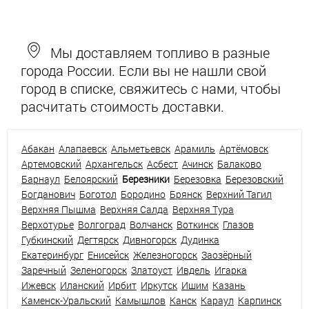
Мы доставляем топливо в разные
города России. Если вы не нашли свой
город в списке, свяжитесь с нами, чтобы
расчитать стоимость доставки.
Абакан
Алапаевск
Альметьевск
Арамиль
Артёмовск
Артемовский
Архангельск
Асбест
Ачинск
Балаково
Барнаул
Белоярский
Березники
Березовка
Березовский
Богданович
Боготол
Бородино
Брянск
Верхний Тагил
Верхняя Пышма
Верхняя Салда
Верхняя Тура
Верхотурье
Волгоград
Волчанск
Воткинск
Глазов
Губкинский
Дегтярск
Дивногорск
Дудинка
Екатеринбург
Енисейск
Железногорск
Заозёрный
Заречный
Зеленогорск
Златоуст
Ивдель
Игарка
Ижевск
Иланский
Ирбит
Иркутск
Ишим
Казань
Каменск-Уральский
Камышлов
Канск
Караул
Карпинск