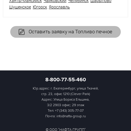
Ханты-Мансийск
Чайковский
Челябинск
Шарыпово
Шушенское
Югорск
Ярославль
Оставить заявку на Топливо печное
8-800-77-55-460
Юр.адрес: г. Екатеринбург, улица Ткачей,
стр. 23, офис 1210 (Clever Park)
Адрес: Улица Бориса Ельцина,
3/2 2903 офис; 29 этаж
Тел:
+7 (343) 305-77-07
Почта: info@nafta-group.ru
© ООО "НАФТА ГРУПП"