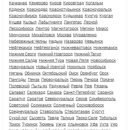
Качканар
Кемерово
Киров
Кировград
Когалым
Кодинск
Краснодар
Краснотурьинск
Красноуральск
Красноуфимск
Красноярск
Кудымкар
Кунгур
Курган
Кушва
Кызыл
Лабытнанги
Лангепас
Лесной
Лесосибирск
Лянтор
Магнитогорск
Мегион
Миасс
Минусинск
Михайловск
Москва
Муравленко
Набережные Челны
Надым
Назарово
Невьянск
Нефтекамск
Нефтеюганск
Нижневартовск
Нижнекамск
Нижние Серги
Нижний Новгород
Нижний Тагил
Нижняя Салда
Нижняя Тура
Новая Ляля
Новосибирск
Новоуральск
Новый Уренгой
Норильск
Ноябрьск
Нягань
Обнинск
Октябрьский
Омск
Оренбург
Орск
Пангоды
Пенза
Первоуральск
Пермь
Печора
Покачи
Полевской
Пыть-ях
Радужный
Ревда
Реж
Рязань
Салават
Салехард
Самара
Санкт-Петербург
Саранск
Сарапул
Саратов
Североуральск
Серов
Симферополь
Советский
Соликамск
Солнечный
Сосновоборск
Среднеуральск
Ставрополь
Стерлитамак
Сургут
Сухой лог
Сысерть
Тавда
Талица
Тарко-Сале
Тобольск
Томск
Туринск
Тюмень
Ужур
Ульяновск
Уфа
Ухта
Уяр