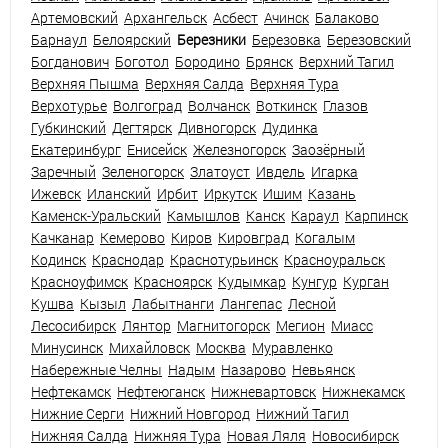
Артемовский
Архангельск
Асбест
Ачинск
Балаково
Барнаул
Белоярский
Березники
Березовка
Березовский
Богданович
Боготол
Бородино
Брянск
Верхний Тагил
Верхняя Пышма
Верхняя Салда
Верхняя Тура
Верхотурье
Волгоград
Волчанск
Воткинск
Глазов
Губкинский
Дегтярск
Дивногорск
Дудинка
Екатеринбург
Енисейск
Железногорск
Заозёрный
Заречный
Зеленогорск
Златоуст
Ивдель
Игарка
Ижевск
Иланский
Ирбит
Иркутск
Ишим
Казань
Каменск-Уральский
Камышлов
Канск
Караул
Карпинск
Качканар
Кемерово
Киров
Кировград
Когалым
Кодинск
Краснодар
Краснотурьинск
Красноуральск
Красноуфимск
Красноярск
Кудымкар
Кунгур
Курган
Кушва
Кызыл
Лабытнанги
Лангепас
Лесной
Лесосибирск
Лянтор
Магнитогорск
Мегион
Миасс
Минусинск
Михайловск
Москва
Муравленко
Набережные Челны
Надым
Назарово
Невьянск
Нефтекамск
Нефтеюганск
Нижневартовск
Нижнекамск
Нижние Серги
Нижний Новгород
Нижний Тагил
Нижняя Салда
Нижняя Тура
Новая Ляля
Новосибирск