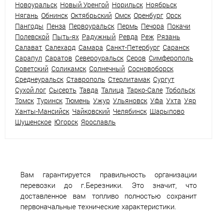
Новоуральск
Новый Уренгой
Норильск
Ноябрьск
Нягань
Обнинск
Октябрьский
Омск
Оренбург
Орск
Пангоды
Пенза
Первоуральск
Пермь
Печора
Покачи
Полевской
Пыть-ях
Радужный
Ревда
Реж
Рязань
Салават
Салехард
Самара
Санкт-Петербург
Саранск
Сарапул
Саратов
Североуральск
Серов
Симферополь
Советский
Соликамск
Солнечный
Сосновоборск
Среднеуральск
Ставрополь
Стерлитамак
Сургут
Сухой лог
Сысерть
Тавда
Талица
Тарко-Сале
Тобольск
Томск
Туринск
Тюмень
Ужур
Ульяновск
Уфа
Ухта
Уяр
Ханты-Мансийск
Чайковский
Челябинск
Шарыпово
Шушенское
Югорск
Ярославль
Вам гарантируется правильность организации
перевозки до г.Березники. Это значит, что
доставленное вам топливо полностью сохранит
первоначальные технические характеристики.