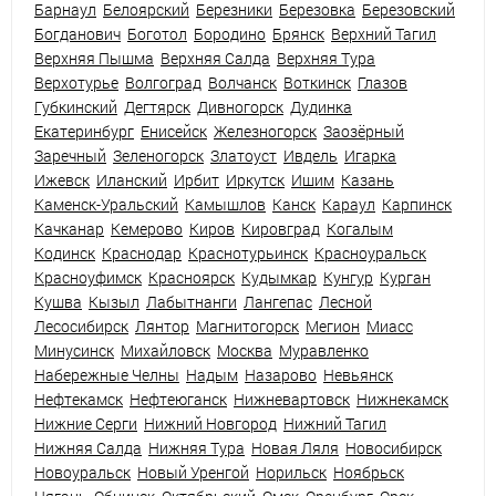
Барнаул
Белоярский
Березники
Березовка
Березовский
Богданович
Боготол
Бородино
Брянск
Верхний Тагил
Верхняя Пышма
Верхняя Салда
Верхняя Тура
Верхотурье
Волгоград
Волчанск
Воткинск
Глазов
Губкинский
Дегтярск
Дивногорск
Дудинка
Екатеринбург
Енисейск
Железногорск
Заозёрный
Заречный
Зеленогорск
Златоуст
Ивдель
Игарка
Ижевск
Иланский
Ирбит
Иркутск
Ишим
Казань
Каменск-Уральский
Камышлов
Канск
Караул
Карпинск
Качканар
Кемерово
Киров
Кировград
Когалым
Кодинск
Краснодар
Краснотурьинск
Красноуральск
Красноуфимск
Красноярск
Кудымкар
Кунгур
Курган
Кушва
Кызыл
Лабытнанги
Лангепас
Лесной
Лесосибирск
Лянтор
Магнитогорск
Мегион
Миасс
Минусинск
Михайловск
Москва
Муравленко
Набережные Челны
Надым
Назарово
Невьянск
Нефтекамск
Нефтеюганск
Нижневартовск
Нижнекамск
Нижние Серги
Нижний Новгород
Нижний Тагил
Нижняя Салда
Нижняя Тура
Новая Ляля
Новосибирск
Новоуральск
Новый Уренгой
Норильск
Ноябрьск