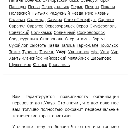
Нягань
Обнинск
Октябрьский
Омск
Оренбург
Орск
Пангоды
Пенза
Первоуральск
Пермь
Печора
Покачи
Полевской
Пыть-ях
Радужный
Ревда
Реж
Рязань
Салават
Салехард
Самара
Санкт-Петербург
Саранск
Сарапул
Саратов
Североуральск
Серов
Симферополь
Советский
Соликамск
Солнечный
Сосновоборск
Среднеуральск
Ставрополь
Стерлитамак
Сургут
Сухой лог
Сысерть
Тавда
Талица
Тарко-Сале
Тобольск
Томск
Туринск
Тюмень
Ужур
Ульяновск
Уфа
Ухта
Уяр
Ханты-Мансийск
Чайковский
Челябинск
Шарыпово
Шушенское
Югорск
Ярославль
Вам гарантируется правильность организации
перевозки до г.Ужур. Это значит, что доставленное
вам топливо полностью сохранит первоначальные
технические характеристики.
Уточняйте цену на бензин 95 оптом или топливо