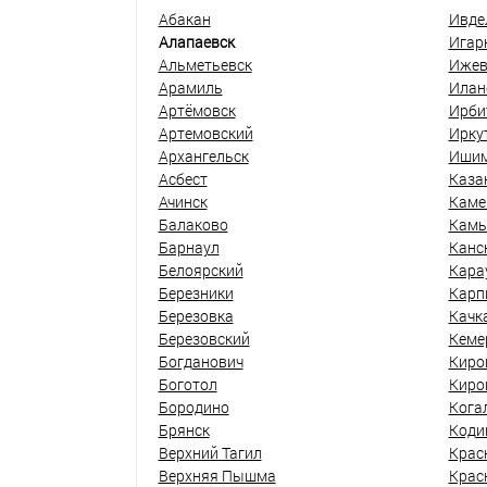
Абакан
Ивде
Алапаевск
Игар
Альметьевск
Ижев
Арамиль
Илан
Артёмовск
Ирби
Артемовский
Ирку
Архангельск
Иши
Асбест
Каза
Ачинск
Каме
Балаково
Кам
Барнаул
Канс
Белоярский
Кара
Березники
Карп
Березовка
Качк
Березовский
Кеме
Богданович
Киро
Боготол
Киро
Бородино
Кога
Брянск
Коди
Верхний Тагил
Крас
Верхняя Пышма
Крас