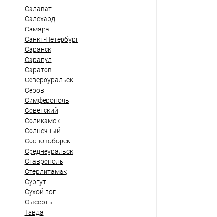
Салават
Салехард
Самара
Санкт-Петербург
Саранск
Сарапул
Саратов
Североуральск
Серов
Симферополь
Советский
Соликамск
Солнечный
Сосновоборск
Среднеуральск
Ставрополь
Стерлитамак
Сургут
Сухой лог
Сысерть
Тавда