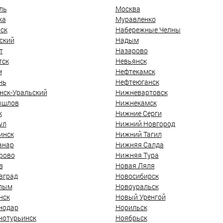
ль
Москва
ка
Муравленко
ск
Набережные Челны
ский
Надым
т
Назарово
тск
Невьянск
м
Нефтекамск
нь
Нефтеюганск
нск-Уральский
Нижневартовск
ышлов
Нижнекамск
к
Нижние Серги
ул
Нижний Новгород
инск
Нижний Тагил
анар
Нижняя Салда
рово
Нижняя Тура
в
Новая Ляля
вград
Новосибирск
лым
Новоуральск
нск
Новый Уренгой
нодар
Норильск
нотурьинск
Ноябрьск