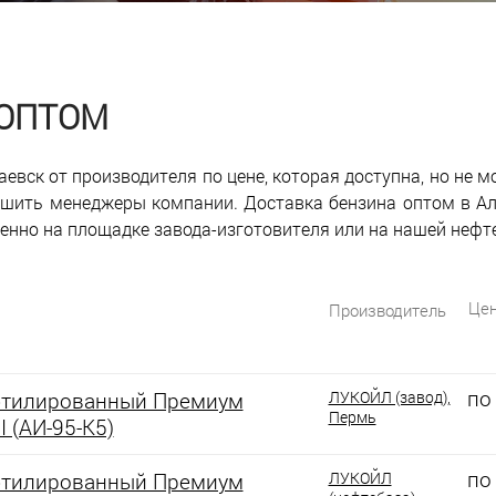
 ОПТОМ
аевск от производителя по цене, которая доступна, но не 
решить менеджеры компании. Доставка бензина оптом в А
енно на площадке завода-изготовителя или на нашей нефт
Цен
Производитель
по
этилированный Премиум
ЛУКОЙЛ (завод),
Пермь
I (АИ-95-К5)
по
этилированный Премиум
ЛУКОЙЛ