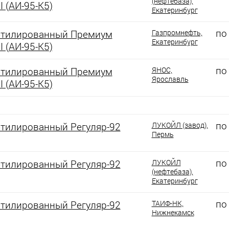
(нефтебаза),
I (АИ-95-К5)
Екатеринбург
по
этилированный Премиум
Газпромнефть,
Екатеринбург
I (АИ-95-К5)
по
этилированный Премиум
ЯНОС,
Ярославль
I (АИ-95-К5)
по
этилированный Регуляр-92
ЛУКОЙЛ (завод),
Пермь
по
этилированный Регуляр-92
ЛУКОЙЛ
(нефтебаза),
Екатеринбург
по
этилированный Регуляр-92
ТАИФ-НК,
Нижнекамск