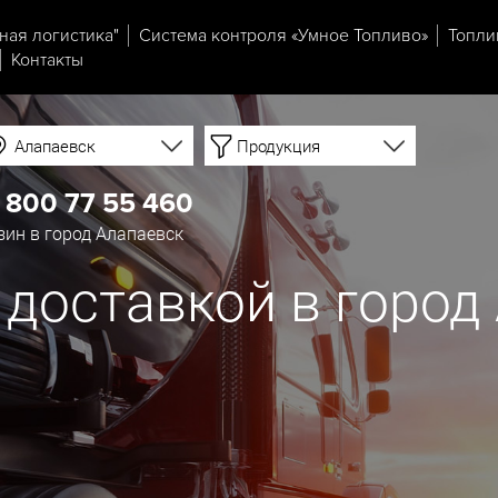
ная логистика"
Система контроля «Умное Топливо»
Топли
Контакты
Алапаевск
Продукция
 800 77 55 460
ин в город Алапаевск
 доставкой в город