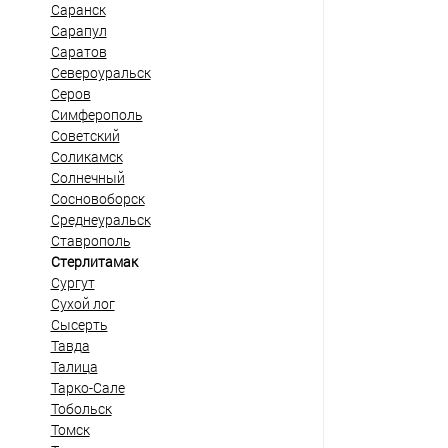
Саранск
Сарапул
Саратов
Североуральск
Серов
Симферополь
Советский
Соликамск
Солнечный
Сосновоборск
Среднеуральск
Ставрополь
Стерлитамак
Сургут
Сухой лог
Сысерть
Тавда
Талица
Тарко-Сале
Тобольск
Томск