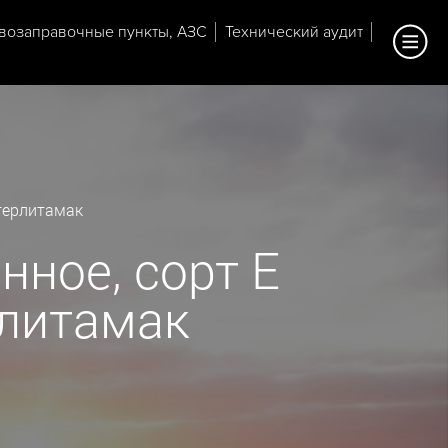
возаправочные пункты, АЗС
Технический аудит
терлитамак
нное, сорт Е
рлитамак