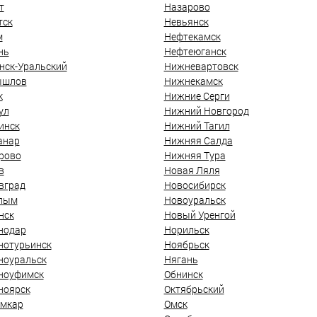
т
Назарово
тск
Невьянск
м
Нефтекамск
нь
Нефтеюганск
нск-Уральский
Нижневартовск
ышлов
Нижнекамск
к
Нижние Серги
ул
Нижний Новгород
инск
Нижний Тагил
анар
Нижняя Салда
рово
Нижняя Тура
в
Новая Ляля
вград
Новосибирск
лым
Новоуральск
нск
Новый Уренгой
нодар
Норильск
нотурьинск
Ноябрьск
ноуральск
Нягань
ноуфимск
Обнинск
ноярск
Октябрьский
мкар
Омск