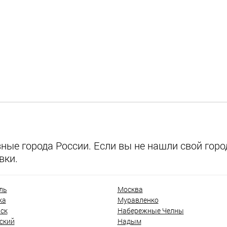
ые города России. Если вы не нашли свой город
вки.
ль
Москва
ка
Муравленко
ск
Набережные Челны
ский
Надым