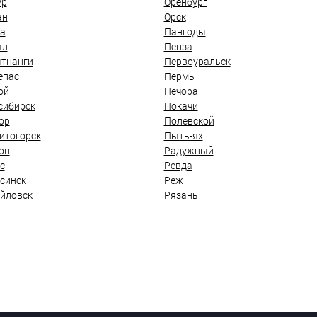
ур
Оренбург
ан
Орск
а
Пангоды
ыл
Пенза
тнанги
Первоуральск
епас
Пермь
ой
Печора
сибирск
Покачи
ор
Полевской
итогорск
Пыть-ях
он
Радужный
с
Ревда
синск
Реж
йловск
Рязань