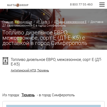
8 800 77 55 460
Главная
/
Продукция
/
ДТ Евро 5
/
ДТ Евро межсезонное Е
/ Доставка
ДТ Евро межсезонное Е в город Симферополь
Топливо дизельное ЕВРО,
межсезонное, сорт Е (ДТ-Е-К5) с
доставкой в город Симферополь
Топливо дизельное ЕВРО, межсезонное, сорт Е (ДТ-
Е-К5)
Антипинский НПЗ, Тюмень
Из города:
Тюмень
- в город Симферополь