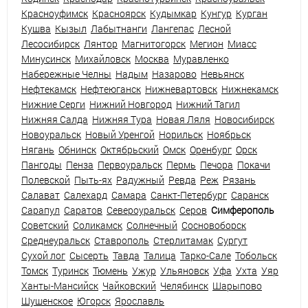
Красноуфимск
Красноярск
Кудымкар
Кунгур
Курган
Кушва
Кызыл
Лабытнанги
Лангепас
Лесной
Лесосибирск
Лянтор
Магнитогорск
Мегион
Миасс
Минусинск
Михайловск
Москва
Муравленко
Набережные Челны
Надым
Назарово
Невьянск
Нефтекамск
Нефтеюганск
Нижневартовск
Нижнекамск
Нижние Серги
Нижний Новгород
Нижний Тагил
Нижняя Салда
Нижняя Тура
Новая Ляля
Новосибирск
Новоуральск
Новый Уренгой
Норильск
Ноябрьск
Нягань
Обнинск
Октябрьский
Омск
Оренбург
Орск
Пангоды
Пенза
Первоуральск
Пермь
Печора
Покачи
Полевской
Пыть-ях
Радужный
Ревда
Реж
Рязань
Салават
Салехард
Самара
Санкт-Петербург
Саранск
Сарапул
Саратов
Североуральск
Серов
Симферополь
Советский
Соликамск
Солнечный
Сосновоборск
Среднеуральск
Ставрополь
Стерлитамак
Сургут
Сухой лог
Сысерть
Тавда
Талица
Тарко-Сале
Тобольск
Томск
Туринск
Тюмень
Ужур
Ульяновск
Уфа
Ухта
Уяр
Ханты-Мансийск
Чайковский
Челябинск
Шарыпово
Шушенское
Югорск
Ярославль