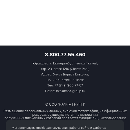
8-800-77-55-460
Юр.адрес: г. Екатеринбург, улица Ткачей,
стр. 23, офис 1210 (Clever Park)
Адрес: Улица Бориса Ельцина,
3/2 2903 офис; 29 этаж
Тел:
+7 (343) 305-77-07
Почта: info@nafta-group.ru
© ООО "НАФТА ГРУПП"
Размещение персональных данных, включая фотографии, на официальных
ресурсах осуществляется на основании
полученных письменных согласий соответствующих лиц. Использование
этих материалов третьими лицами
ограничено и допускается только с разрешения правообладателя.
Мы используем cookie для улучшения работы сайта и удобства