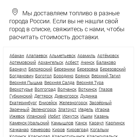
Мы доставляем топливо в разные
города России. Если вы не нашли свой
город в списке, свяжитесь с нами, чтобы
расчитать стоимость доставки.
Абакан
Алапаевск
Альметьевск
Арамиль
Артёмовск
Артемовский
Архангельск
Асбест
Ачинск
Балаково
Барнаул
Белоярский
Березники
Березовка
Березовский
Богданович
Боготол
Бородино
Брянск
Верхний Тагил
Верхняя Пышма
Верхняя Салда
Верхняя Тура
Верхотурье
Волгоград
Волчанск
Воткинск
Глазов
Губкинский
Дегтярск
Дивногорск
Дудинка
Екатеринбург
Енисейск
Железногорск
Заозёрный
Заречный
Зеленогорск
Златоуст
Ивдель
Игарка
Ижевск
Иланский
Ирбит
Иркутск
Ишим
Казань
Каменск-Уральский
Камышлов
Канск
Караул
Карпинск
Качканар
Кемерово
Киров
Кировград
Когалым
Кодинск
Краснодар
Краснотурьинск
Красноуральск