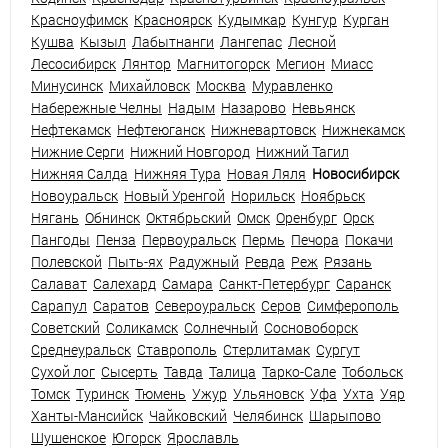
Красноуфимск
Красноярск
Кудымкар
Кунгур
Курган
Кушва
Кызыл
Лабытнанги
Лангепас
Лесной
Лесосибирск
Лянтор
Магнитогорск
Мегион
Миасс
Минусинск
Михайловск
Москва
Муравленко
Набережные Челны
Надым
Назарово
Невьянск
Нефтекамск
Нефтеюганск
Нижневартовск
Нижнекамск
Нижние Серги
Нижний Новгород
Нижний Тагил
Нижняя Салда
Нижняя Тура
Новая Ляля
Новосибирск
Новоуральск
Новый Уренгой
Норильск
Ноябрьск
Нягань
Обнинск
Октябрьский
Омск
Оренбург
Орск
Пангоды
Пенза
Первоуральск
Пермь
Печора
Покачи
Полевской
Пыть-ях
Радужный
Ревда
Реж
Рязань
Салават
Салехард
Самара
Санкт-Петербург
Саранск
Сарапул
Саратов
Североуральск
Серов
Симферополь
Советский
Соликамск
Солнечный
Сосновоборск
Среднеуральск
Ставрополь
Стерлитамак
Сургут
Сухой лог
Сысерть
Тавда
Талица
Тарко-Сале
Тобольск
Томск
Туринск
Тюмень
Ужур
Ульяновск
Уфа
Ухта
Уяр
Ханты-Мансийск
Чайковский
Челябинск
Шарыпово
Шушенское
Югорск
Ярославль