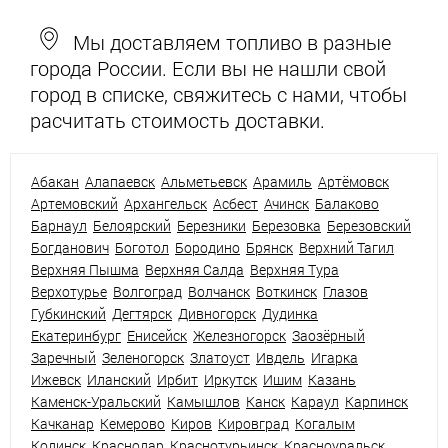
Мы доставляем топливо в разные
города России. Если вы не нашли свой
город в списке, свяжитесь с нами, чтобы
расчитать стоимость доставки.
Абакан
Алапаевск
Альметьевск
Арамиль
Артёмовск
Артемовский
Архангельск
Асбест
Ачинск
Балаково
Барнаул
Белоярский
Березники
Березовка
Березовский
Богданович
Боготол
Бородино
Брянск
Верхний Тагил
Верхняя Пышма
Верхняя Салда
Верхняя Тура
Верхотурье
Волгоград
Волчанск
Воткинск
Глазов
Губкинский
Дегтярск
Дивногорск
Дудинка
Екатеринбург
Енисейск
Железногорск
Заозёрный
Заречный
Зеленогорск
Златоуст
Ивдель
Игарка
Ижевск
Иланский
Ирбит
Иркутск
Ишим
Казань
Каменск-Уральский
Камышлов
Канск
Караул
Карпинск
Качканар
Кемерово
Киров
Кировград
Когалым
Кодинск
Краснодар
Краснотурьинск
Красноуральск