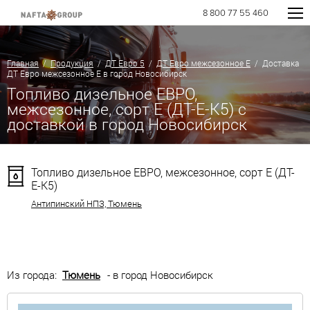
8 800 77 55 460
Главная
/
Продукция
/
ДТ Евро 5
/
ДТ Евро межсезонное Е
/ Доставка
ДТ Евро межсезонное Е в город Новосибирск
Топливо дизельное ЕВРО,
межсезонное, сорт Е (ДТ-Е-К5) с
доставкой в город Новосибирск
Топливо дизельное ЕВРО, межсезонное, сорт Е (ДТ-
Е-К5)
Антипинский НПЗ, Тюмень
Из города:
Тюмень
- в город Новосибирск