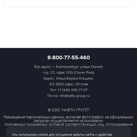
8-800-77-55-460
Юр.адрес: г. Екатеринбург, улица Ткачей,
стр. 23, офис 1210 (Clever Park)
Адрес: Улица Бориса Ельцина,
3/2 2903 офис; 29 этаж
Тел:
+7 (343) 305-77-07
Почта: info@nafta-group.ru
© ООО "НАФТА ГРУПП"
Размещение персональных данных, включая фотографии, на официальных
ресурсах осуществляется на основании
полученных письменных согласий соответствующих лиц. Использование
этих материалов третьими лицами
ограничено и допускается только с разрешения правообладателя.
Мы используем cookie для улучшения работы сайта и удобства