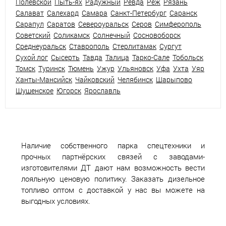
Полевской
Пыть-ях
Радужный
Ревда
Реж
Рязань
Салават
Салехард
Самара
Санкт-Петербург
Саранск
Сарапул
Саратов
Североуральск
Серов
Симферополь
Советский
Соликамск
Солнечный
Сосновоборск
Среднеуральск
Ставрополь
Стерлитамак
Сургут
Сухой лог
Сысерть
Тавда
Талица
Тарко-Сале
Тобольск
Томск
Туринск
Тюмень
Ужур
Ульяновск
Уфа
Ухта
Уяр
Ханты-Мансийск
Чайковский
Челябинск
Шарыпово
Шушенское
Югорск
Ярославль
Наличие собственного парка спецтехники и
прочных партнёрских связей с заводами-
изготовителями ДТ дают нам возможность вести
лояльную ценовую политику. Заказать дизельное
топливо оптом с доставкой у нас вы можете на
выгодных условиях.