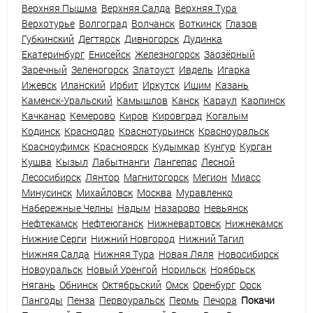
Верхняя Пышма
Верхняя Салда
Верхняя Тура
Верхотурье
Волгоград
Волчанск
Воткинск
Глазов
Губкинский
Дегтярск
Дивногорск
Дудинка
Екатеринбург
Енисейск
Железногорск
Заозёрный
Заречный
Зеленогорск
Златоуст
Ивдель
Игарка
Ижевск
Иланский
Ирбит
Иркутск
Ишим
Казань
Каменск-Уральский
Камышлов
Канск
Караул
Карпинск
Качканар
Кемерово
Киров
Кировград
Когалым
Кодинск
Краснодар
Краснотурьинск
Красноуральск
Красноуфимск
Красноярск
Кудымкар
Кунгур
Курган
Кушва
Кызыл
Лабытнанги
Лангепас
Лесной
Лесосибирск
Лянтор
Магнитогорск
Мегион
Миасс
Минусинск
Михайловск
Москва
Муравленко
Набережные Челны
Надым
Назарово
Невьянск
Нефтекамск
Нефтеюганск
Нижневартовск
Нижнекамск
Нижние Серги
Нижний Новгород
Нижний Тагил
Нижняя Салда
Нижняя Тура
Новая Ляля
Новосибирск
Новоуральск
Новый Уренгой
Норильск
Ноябрьск
Нягань
Обнинск
Октябрьский
Омск
Оренбург
Орск
Пангоды
Пенза
Первоуральск
Пермь
Печора
Покачи